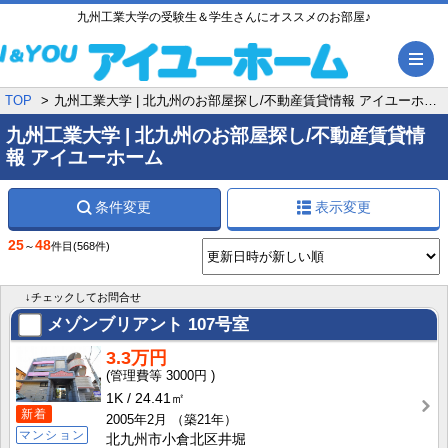
九州工業大学の受験生＆学生さんにオススメのお部屋♪
メ
TOP
九州工業大学 | 北九州のお部屋探し/不動産賃貸情報 アイユーホーム
九州工業大学 | 北九州のお部屋探し/不動産賃貸情
報 アイユーホーム
条件変更
表示変更
25
48
～
件目
(568件)
↓チェックしてお問合せ
メゾンブリアント
107号室
3.3万円
3000円
1K
24.41㎡
新着
2005年2月
（築21年）
マンション
北九州市小倉北区井堀