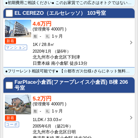
●初期費用ご相談ください● このお家賃でこの広さはオトクではないでしょうか??九州工業大生だけでなく･･･
EL CEREZO（エルセレッソ）
103号室
4.6万円
4000円
-
1ヶ月
新着
1K
28.8㎡
マンション
2020年1月
（築6年）
北九州市小倉北区下到津
日豊本線 南小倉駅 徒歩13分
●フリーレント相談可能です● 【☆都市ガス仕様♪さらにネット無料とコスパに優れた物件がここに！☆】 ･･･
FarPlace小倉西(ファープレイス小倉西) B棟
206
号室
5.2万円
4000円
-
1ヶ月
新着
1LDK
33.03㎡
コーポ
2005年6月
（築21年）
北九州市小倉北区日明