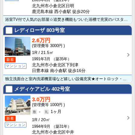
北九州市小倉北区日明
鹿児島本線 西小倉駅 徒歩20分
浴室TV付で人気のお部屋☆追焚き機能もついた浴槽で充実のバスタイムが過ごせますね♪女性に人気の洗面脱･･･
レディローザ
803号室
2.6万円
3000円
1R
21.5㎡
1991年3月
（築35年）
新着
北九州市小倉北区下到津
マンション
日豊本線 南小倉駅 徒歩16分
独立洗面台と室内洗濯機置場など嬉しい設備充実★オートロック・ＴＶモニターホン・防犯カメラ付なのも安心･･･
メディケアビル
402号室
3.0万円
1000円
-
1ヶ月
新着
1R
20㎡
マンション
1994年9月
（築31年）
北九州市小倉北区中井