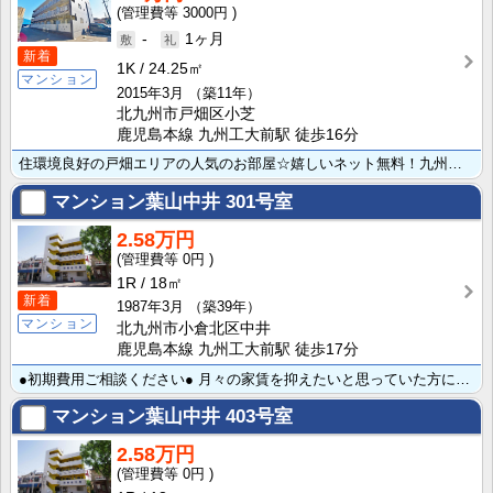
3000円
-
1ヶ月
新着
1K
24.25㎡
マンション
2015年3月
（築11年）
北九州市戸畑区小芝
鹿児島本線 九州工大前駅 徒歩16分
住環境良好の戸畑エリアの人気のお部屋☆嬉しいネット無料！九州工業大学約520ｍと徒歩でも行ける距離が･･･
マンション葉山中井
301号室
2.58万円
0円
1R
18㎡
新着
1987年3月
（築39年）
マンション
北九州市小倉北区中井
鹿児島本線 九州工大前駅 徒歩17分
●初期費用ご相談ください● 月々の家賃を抑えたいと思っていた方にお薦め♪住環境重視の方にも人気の中井･･･
マンション葉山中井
403号室
2.58万円
0円