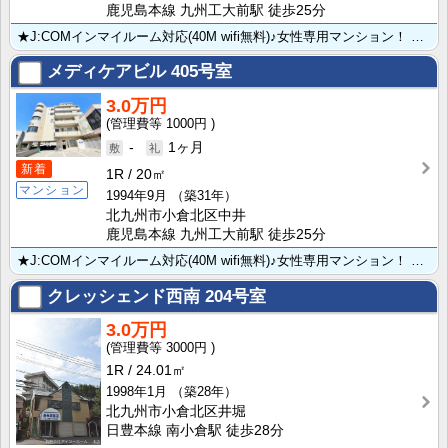
鹿児島本線 九州工大前駅 徒歩25分
★J:COMインマイルーム対応(40M wifi無料)♪女性専用マンション！ コンビニやスーパー・シ･･･
メディケアビル
405号室
3.0万円
1000円
-
1ヶ月
新着
1R
20㎡
マンション
1994年9月
（築31年）
北九州市小倉北区中井
鹿児島本線 九州工大前駅 徒歩25分
★J:COMインマイルーム対応(40M wifi無料)♪女性専用マンション！ コンビニやスーパー・シ･･･
クレッシェンド西南
204号室
3.0万円
3000円
1R
24.01㎡
1998年1月
（築28年）
北九州市小倉北区井堀
日豊本線 南小倉駅 徒歩28分