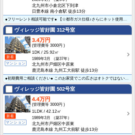
北九州市小倉北区下到津
日豊本線 南小倉駅 徒歩13分
●フリーレント相談可能です● 【☆都市ガス仕様♪さらにネット使用料月額不要とコスパに優れた物件がここ･･･
ヴィレッジ皆好園
312号室
3.4万円
3000円
1DK
25.92㎡
新着
1989年3月
（築37年）
マンション
北九州市戸畑区中原東
鹿児島本線 九州工大前駅 徒歩13分
●初期費用ご相談ください● このお家賃でこの広さはオトクではないでしょうか??九州工業大生だけでなく･･･
ヴィレッジ皆好園
502号室
4.4万円
3000円
1LDK
42.12㎡
新着
1989年3月
（築37年）
マンション
北九州市戸畑区中原東
鹿児島本線 九州工大前駅 徒歩13分