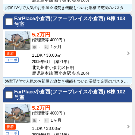
鹿児島本線 西小倉駅 徒歩20分
浴室TV付で人気のお部屋☆追焚き機能もついた浴槽で充実のバスタイムが過ごせますね♪女性に人気の洗面脱･･･
FarPlace小倉西(ファープレイス小倉西) B棟
103
号室
5.2万円
4000円
-
1ヶ月
新着
1LDK
33.03㎡
コーポ
2005年6月
（築21年）
北九州市小倉北区日明
鹿児島本線 西小倉駅 徒歩20分
浴室TV付で人気のお部屋☆追焚き機能もついた浴槽で充実のバスタイムが過ごせますね♪女性に人気の洗面脱･･･
FarPlace小倉西(ファープレイス小倉西) B棟
102
号室
5.2万円
4000円
-
1ヶ月
新着
1LDK
33.03㎡
コーポ
2005年6月
（築21年）