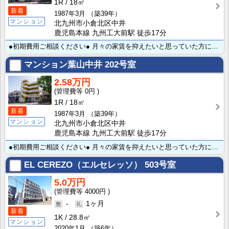
1R
18㎡
新着
1987年3月
（築39年）
マンション
北九州市小倉北区中井
鹿児島本線 九州工大前駅 徒歩17分
●初期費用ご相談ください● 月々の家賃を抑えたいと思っていた方にお薦め♪住環境重視の方にも人気の中井･･･
マンション葉山中井
202号室
2.58万円
0円
1R
18㎡
新着
1987年3月
（築39年）
マンション
北九州市小倉北区中井
鹿児島本線 九州工大前駅 徒歩17分
●初期費用ご相談ください● 月々の家賃を抑えたいと思っていた方にお薦め♪住環境重視の方にも人気の中井･･･
EL CEREZO（エルセレッソ）
503号室
5.0万円
4000円
-
1ヶ月
新着
1K
28.8㎡
マンション
2020年1月
（築6年）