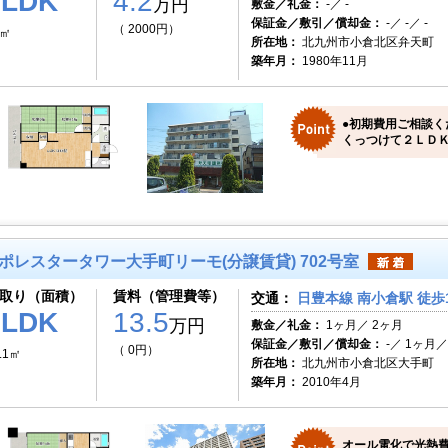
2LDK
4.2
万円
敷金／礼金：
-／ -
保証金／敷引／償却金：
-／ -／ -
（ 2000円）
8㎡
所在地：
北九州市小倉北区弁天町
築年月：
1980年11月
●初期費用ご相談く
くっつけて２ＬＤＫ
ポレスタータワー大手町リーモ(分譲賃貸) 702号室
取り（面積）
賃料（管理費等）
交通：
日豊本線 南小倉駅 徒歩
3LDK
13.5
万円
敷金／礼金：
1ヶ月／ 2ヶ月
保証金／敷引／償却金：
-／ 1ヶ月／ 
（ 0円）
.1㎡
所在地：
北九州市小倉北区大手町
築年月：
2010年4月
オール電化で光熱費