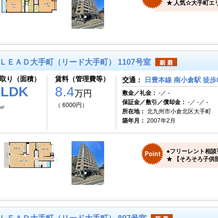
★ 人気☆大手町エリ
ＬＥＡＤ大手町（リード大手町） 1107号室
取り（面積）
賃料（管理費等）
交通：
日豊本線 南小倉駅 徒歩
2LDK
8.4
万円
敷金／礼金：
-／ -
保証金／敷引／償却金：
-／ -／ -
（ 6000円）
7㎡
所在地：
北九州市小倉北区大手町
築年月：
2007年2月
●フリーレント相談
★ 【そろそろ子供