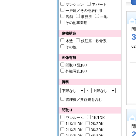
マンション
アパート
一戸建／その他居住用
店舗
事務所
土地
その他事業用
間
建物構造
木造
鉄筋系・鉄骨系
62
その他
画像有無
間取り図あり
外観写真あり
賃料
～
管理費／共益費を含む
間取り
ワンルーム
1K/1DK
1LK/1LDK
2K/2DK
間
2LK/2LDK
3K/3DK