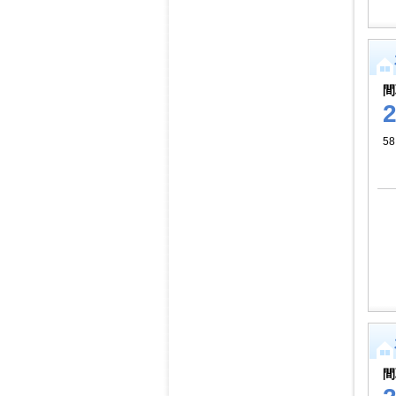
間
5
間