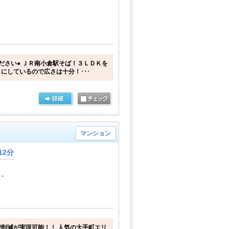
ださい● ＪＲ南小倉駅そば！３ＬＤＫを
にしているので広さは十分！･･･
マンション
12分
-
削減が実現可能！！ 人気の大手町エリ