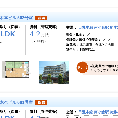
木本ビル 502号室
取り（面積）
賃料（管理費等）
交通：
日豊本線 南小倉駅 徒歩
2LDK
4.2
万円
敷金／礼金：
-／ -
保証金／敷引／償却金：
-／ -／ -
（ 2000円）
8㎡
所在地：
北九州市小倉北区弁天町
築年月：
1980年11月
●初期費用ご相談く
くっつけて２ＬＤＫ
木本ビル 601号室
取り（面積）
賃料（管理費等）
交通：
日豊本線 南小倉駅 徒歩