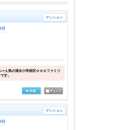
マンション
9分
ン>人気の清水小学校区☆☆☆ファミリ
アです。
マンション
8分