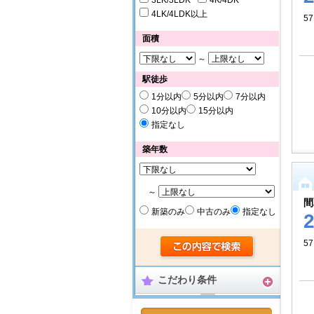
3LK/3LDK
4K/4DK
4LK/4LDK以上
5
面積
～
駅徒歩
1分以内
5分以内
7分以内
10分以内
15分以内
指定なし
築年数
～
間
新築のみ
中古のみ
指定なし
5
こだわり条件