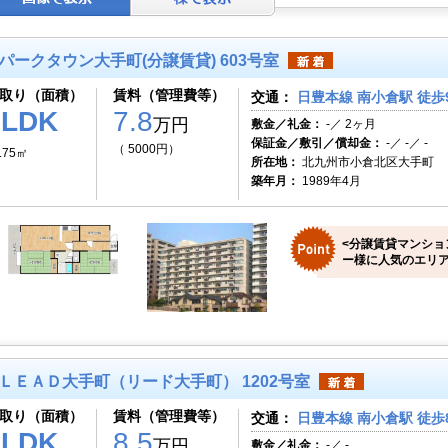
パークタウン大手町(分譲賃貸) 603号室
取り（面積）
賃料（管理費等）
交通：
日豊本線 南小倉駅 徒歩
3LDK
7.8
万円
敷金／礼金：
-／ 2ヶ月
保証金／敷引／償却金：
-／ -／ -
（ 5000円）
.75㎡
所在地：
北九州市小倉北区大手町
築年月：
1989年4月
<分譲賃貸マンショ
ー様に人気のエリ
ＬＥＡＤ大手町（リード大手町） 1202号室
取り（面積）
賃料（管理費等）
交通：
日豊本線 南小倉駅 徒歩
2LDK
8.5
万円
敷金／礼金：
-／ -