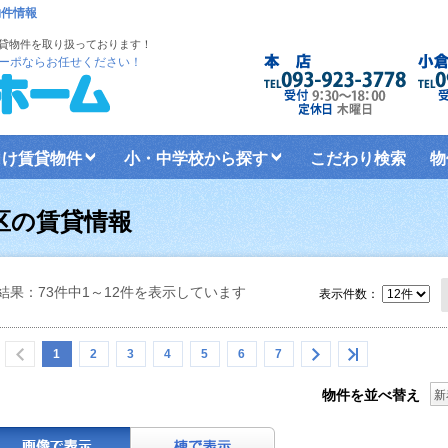
物件情報
貸物件を取り扱っております！
ーポならお任せください！
向け賃貸物件
小・中学校から探す
こだわり検索
物
校区の賃貸情報
結果：73件中1～12件を表示しています
表示件数：
1
2
3
4
5
6
7
物件を並べ替え
新