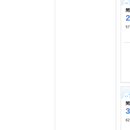
間
5
間
62