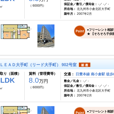
保証金／敷引／償却金：
-／ -／ -
（ 6000円）
7㎡
所在地：
北九州市小倉北区大手町
築年月：
2007年2月
●フリーレント相談
★ 【そろそろ子供
ＬＥＡＤ大手町（リード大手町） 902号室
取り（面積）
賃料（管理費等）
交通：
日豊本線 南小倉駅 徒歩
2LDK
8.0
万円
敷金／礼金：
-／ -
保証金／敷引／償却金：
-／ -／ -
（ 6000円）
7㎡
所在地：
北九州市小倉北区大手町
築年月：
2007年2月
●フリーレント相談