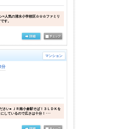
ン>人気の清水小学校区☆☆☆ファミリ
アです。
マンション
2分
ださい● ＪＲ南小倉駅そば！３ＬＤＫを
にしているので広さは十分！･･･