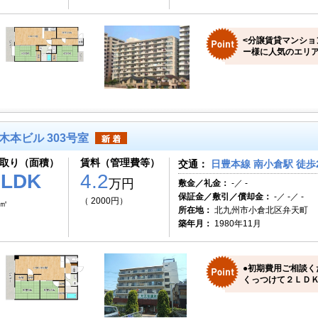
<分譲賃貸マンショ
ー様に人気のエリ
木本ビル 303号室
取り（面積）
賃料（管理費等）
交通：
日豊本線 南小倉駅 徒歩
2LDK
4.2
万円
敷金／礼金：
-／ -
保証金／敷引／償却金：
-／ -／ -
（ 2000円）
8㎡
所在地：
北九州市小倉北区弁天町
築年月：
1980年11月
●初期費用ご相談く
くっつけて２ＬＤＫ