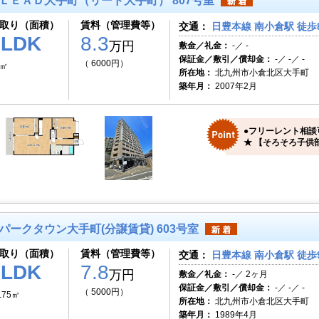
ＬＥＡＤ大手町（リード大手町） 807号室
取り（面積）
賃料（管理費等）
交通：
日豊本線 南小倉駅 徒歩
2LDK
8.3
万円
敷金／礼金：
-／ -
保証金／敷引／償却金：
-／ -／ -
（ 6000円）
7㎡
所在地：
北九州市小倉北区大手町
築年月：
2007年2月
●フリーレント相談
★ 【そろそろ子供
パークタウン大手町(分譲賃貸) 603号室
取り（面積）
賃料（管理費等）
交通：
日豊本線 南小倉駅 徒歩
3LDK
7.8
万円
敷金／礼金：
-／ 2ヶ月
保証金／敷引／償却金：
-／ -／ -
（ 5000円）
.75㎡
所在地：
北九州市小倉北区大手町
築年月：
1989年4月