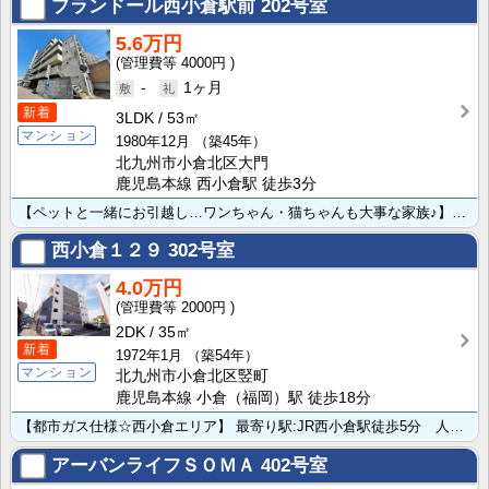
プランドール西小倉駅前
202号室
5.6万円
4000円
-
1ヶ月
新着
3LDK
53㎡
マンション
1980年12月
（築45年）
北九州市小倉北区大門
鹿児島本線 西小倉駅 徒歩3分
【ペットと一緒にお引越し…ワンちゃん・猫ちゃんも大事な家族♪】 ＪＲ西小倉駅 徒歩 3 分★駅の近く･･･
西小倉１２９
302号室
4.0万円
2000円
2DK
35㎡
新着
1972年1月
（築54年）
マンション
北九州市小倉北区竪町
鹿児島本線 小倉（福岡）駅 徒歩18分
【都市ガス仕様☆西小倉エリア】 最寄り駅:JR西小倉駅徒歩5分 人気の西小倉エリアです★西小倉小・思･･･
アーバンライフＳＯＭＡ
402号室