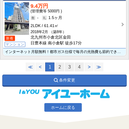
9.4万円
5000円
-
1.5ヶ月
2LDK
61.41㎡
2018年2月
（築8年）
北九州市小倉北区金田
新着
日豊本線 南小倉駅 徒歩17分
マンション
インターネット月額無料！都市ガス仕様で毎月の光熱費も節約できそうですね♪リビング見渡すカウンターキッ･･･
≪
<
1
2
3
4
>
≫
条件変更
ホームに戻る