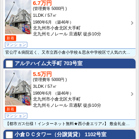
6.7万円
5000円
1LDK
57㎡
1980年6月
（築46年）
北九州市小倉北区大手町
北九州モノレール 旦過駅 徒歩10分
新着
マンション
官公庁＆病院近く、又市立西小倉小学校＆思永中学校区で人気の大手町エリア☆勝山公園が近くにあり緑も多い･･･
アルテハイム大手町
703号室
5.5万円
5000円
3LDK
57㎡
1980年6月
（築46年）
北九州市小倉北区大手町
北九州モノレール 旦過駅 徒歩10分
新着
マンション
【都市ガス仕様！インターネット無料★西小倉エリア♪】 敷金礼金ゼロ！人気☆大手町エリア!!西小倉小学･･･
小倉ＤＣタワー（分譲賃貸）
1102号室