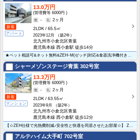
13.0万円
6000円
-
2ヶ月
新着
2LDK
65.5㎡
アパート
2023年12月
（築2年）
北九州市小倉北区青葉
鹿児島本線 西小倉駅 徒歩14分
★ペット相談可&ネット無料&ZEHｰM(ゼッチ)対応&食器洗浄機付きキッチン！★太陽光発電設備を装備･･･
シャーメゾンステージ青葉
302号室
13.3万円
6000円
-
2ヶ月
新着
2LDK
63.55㎡
マンション
2023年9月
（築2年）
北九州市小倉北区青葉
鹿児島本線 西小倉駅 徒歩12分
【☆ZEH仕様で光熱費削減♪安全性と快適を同居させたお部屋☆】 ZEH(ゼロ・エネルギー・ハウス)仕･･･
アルテハイム大手町
702号室