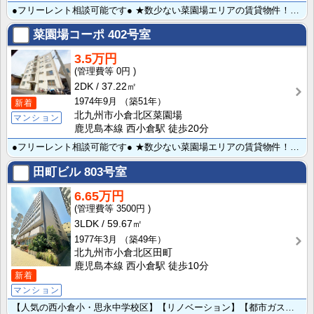
●フリーレント相談可能です● ★数少ない菜園場エリアの賃貸物件！人気の西小倉小・思永中校区♪
菜園場コーポ
402号室
3.5万円
0円
2DK
37.22㎡
1974年9月
（築51年）
新着
北九州市小倉北区菜園場
マンション
鹿児島本線 西小倉駅 徒歩20分
●フリーレント相談可能です● ★数少ない菜園場エリアの賃貸物件！人気の西小倉小・思永中校区♪
田町ビル
803号室
6.65万円
3500円
3LDK
59.67㎡
1977年3月
（築49年）
北九州市小倉北区田町
鹿児島本線 西小倉駅 徒歩10分
新着
マンション
【人気の西小倉小・思永中学校区】【リノベーション】【都市ガス】3LDKから2LDKへ新婚さんにも使い･･･