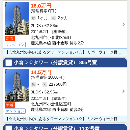
16.0万円
0円
1ヶ月
2ヶ月
2LDK
62.86㎡
2011年2月
（築15年）
北九州市小倉北区室町
新着
鹿児島本線 西小倉駅 徒歩2分
マンション
【☆北九州の中心にあるタワーマンション♪☆】 リバーウォーク目の前♪食・職・遊の何をするにも最適な場･･･
小倉ＤＣタワー（分譲賃貸）
805号室
14.5万円
10000円
-
217500円
3LDK
62.95㎡
2011年3月
（築15年）
北九州市小倉北区室町
新着
鹿児島本線 西小倉駅 徒歩2分
マンション
【☆北九州の中心にあるタワーマンション♪☆】 リバーウォーク目の前♪食・職・遊の何をするにも最適な場･･･
小倉ＤＣタワー（分譲賃貸）
1102号室