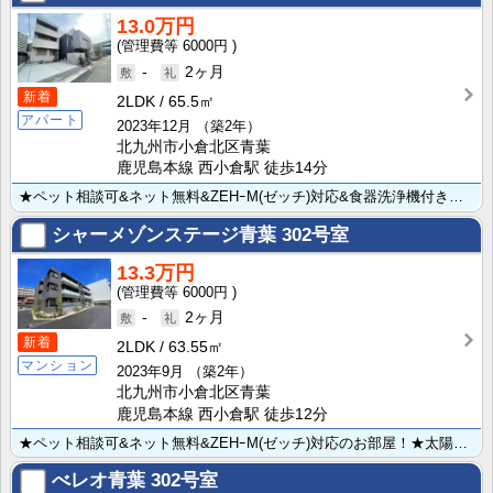
13.0万円
6000円
-
2ヶ月
新着
2LDK
65.5㎡
アパート
2023年12月
（築2年）
北九州市小倉北区青葉
鹿児島本線 西小倉駅 徒歩14分
★ペット相談可&ネット無料&ZEHｰM(ゼッチ)対応&食器洗浄機付きキッチン！★太陽光発電設備を装備･･･
シャーメゾンステージ青葉
302号室
13.3万円
6000円
-
2ヶ月
新着
2LDK
63.55㎡
マンション
2023年9月
（築2年）
北九州市小倉北区青葉
鹿児島本線 西小倉駅 徒歩12分
★ペット相談可&ネット無料&ZEHｰM(ゼッチ)対応のお部屋！★太陽光発電設備を装備した省エネルギー･･･
べレオ青葉
302号室