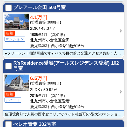
プレアール金田
503号室
4.1万円
3000円
2DK
43.37㎡
新着
1985年1月
（築41年）
マンション
北九州市小倉北区金田
鹿児島本線 西小倉駅 徒歩16分
●フリーレント相談可能です● バス停目の前と交通アクセス良好！人気の官庁街、西小倉エリアのすぐ隣です･･･
R'sResidence愛宕(アールズレジデンス愛宕)
102
号室
6.5万円
3000円
2LDK
50.92㎡
新着
2015年7月
（築11年）
アパート
北九州市小倉北区愛宕
鹿児島本線 西小倉駅 徒歩14分
住環境良好で人気の西小倉エリアでペット相談可(小型犬)のマンション！ネット無料で月々かかるコストを節･･･
べレオ青葉
302号室