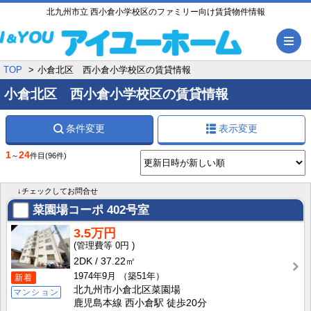
北九州市立 西小倉小学校区のファミリー向け賃貸物件情報
メ
TOP
小倉北区 西小倉小学校区の賃貸情報
小倉北区 西小倉小学校区の賃貸情報
条件変更
表示変更
1
24
～
件目
(96件)
↓チェックしてお問合せ
菜園場コーポ
402号室
3.5万円
0円
2DK
37.22㎡
1974年9月
（築51年）
新着
北九州市小倉北区菜園場
マンション
鹿児島本線 西小倉駅 徒歩20分