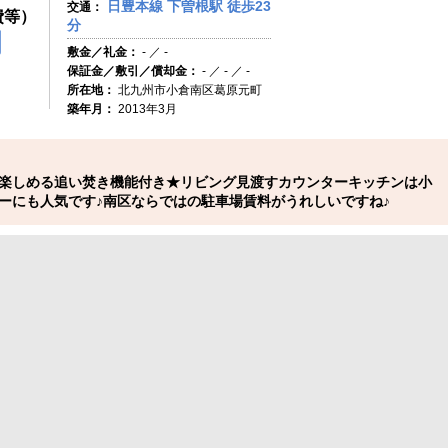
日豊本線 下曽根駅 徒歩23
交通：
費等）
分
円
敷金／礼金：
- ／ -
保証金／敷引／償却金：
- ／ - ／ -
所在地：
北九州市小倉南区葛原元町
築年月：
2013年3月
楽しめる追い焚き機能付き★リビング見渡すカウンターキッチンは小
ーにも人気です♪南区ならではの駐車場賃料がうれしいですね♪