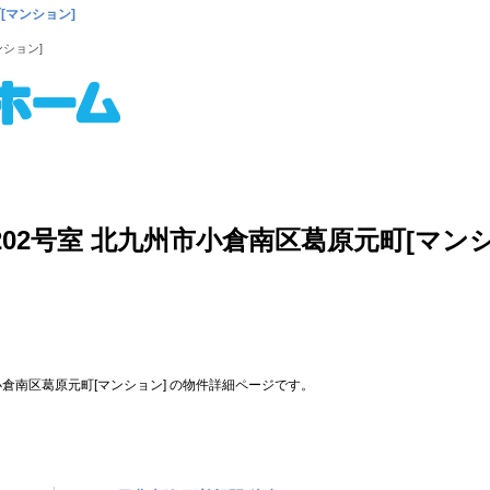
[マンション]
ンション]
す
こだわり検索
物件リクエスト
店舗案内
202号室 北九州市小倉南区葛原元町[マン
小倉南区葛原元町[マンション] の物件詳細ページです。
お問い合わせ番号：
07847-