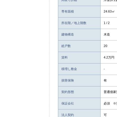
間取り詳細
洋室(6.1
専有面積
24.63㎡
所在階／地上階数
1 / 2
建物構造
木造
総戸数
20
賃料
4.2万円
積増し敷金
-
損害保険
有
契約形態
普通借家
保証会社
必須 ※
法人契約
可