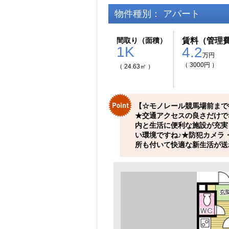
物件種別： アパート
間取り（面積）
賃料（管理
1K
4.2
万円
（ 3000円 ）
（ 24.63㎡ ）
【☆モノレール競馬場前まで
★交通アクセスの良さだけで
内と生活に便利な施設が充実
い環境ですね♪★防犯カメラ
所も付いて快適な新生活が送れ