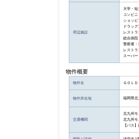
大学・短
コンビニ
ショッピン
ドラッグ
周辺施設
レストラン
総合病院
警察署・
レストラ
スーパー
物件概要
物件名
ＧＯＬＤ
福岡県北
物件所在地
北九州モ
交通機関
北九州モ
【バス】