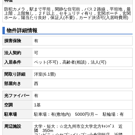
防犯カメラ，駅まで平坦，閑静な住宅街，バス２路線，平坦地，最
上階，上階無し，２Ｆ以上，セキュリティ有り，玄関ポーチ，玄関
ホール，陽当たり良好，保証人(不要)，カード決済可(入居時費用)
物件詳細情報
損害保険
有
法人契約
可
入居条件
ペット(不可)，高齢者(相談)，法人(可)
間取り詳細
洋室(6.1畳)
部屋向き
西
光ファイバー
有
空調
1基
駐車場
駐車場：有(敷地内) 5000円/月～ 駐輪場：有
周辺施設
大学・短大：☆北九州市立大学北方ｷｬﾝﾊﾟｽ 近
隣 350m
コンビニ：☆セブンイレブン小倉守恒店 近隣