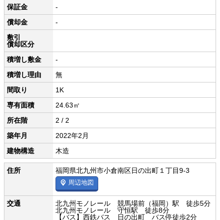
保証金
-
償却金
-
敷引
償却区分
積増し敷金
-
積増し理由
無
間取り
1K
専有面積
24.63㎡
所在階
2 / 2
築年月
2022年2月
建物構造
木造
住所
福岡県北九州市小倉南区日の出町１丁目9-3
周辺地図
交通
北九州モノレール 競馬場前（福岡）駅 徒歩5分
北九州モノレール 守恒駅 徒歩8分
【バス】西鉄バス 日の出町 バス停徒歩2分