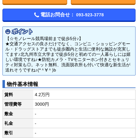
電話お問合せ：
093-923-3778
ポイント
【☆モノレール競馬場前まで徒歩5分♪】
★交通アクセスの良さだけでなく、コンビニ・ショッピングモー
ル・ドラッグストアまでも徒歩圏内と生活に便利な施設が充実し
てます♪北九州市立大学まで徒歩5分と初めての一人暮らしには嬉
しい環境ですね♪★防犯カメラ・TVモニターホン付きとセキュリ
ティ対策も◎。ネット無料、洗面脱衣所も付いて快適な新生活が
送れそうですね♪(*＾∀＾)b
物件基本情報
賃料
4.2万円
管理費等
3000円
敷金
-
礼金
-
敷引
-