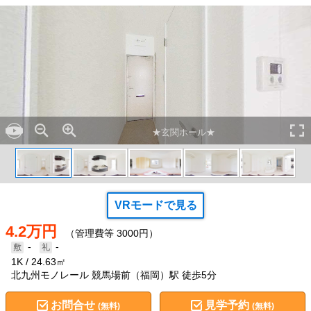
★玄関ホール★
VRモードで見る
4.2万円
（管理費等 3000円）
-
-
1K
24.63㎡
北九州モノレール 競馬場前（福岡）駅 徒歩5分
お問合せ
見学予約
(無料)
(無料)