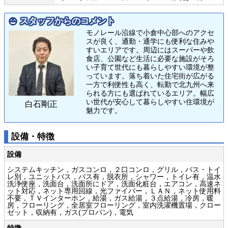
スタッフからのコメント
モノレール沿線で小倉中心部へのアクセ
スが良く、通勤・通学にも便利な住みや
すいエリアです。周辺にはスーパーや飲
食店、公園など生活に必要な施設がそろ
い子育て世代にも暮らしやすい環境が整
っています。落ち着いた住宅街が広がる
一方で利便性も高く、転勤で北九州へ来
られる方にも選ばれているエリア。幅広
い世代が安心して暮らしやすい住環境が
白石剛正
魅力です。
設備・特徴
設備
システムキッチン，ガスコンロ，２口コンロ，グリル，バス・トイ
レ別，ユニットバス，バス有，脱衣所，シャワー，トイレ有，温水
洗浄便座，洗面台，洗面所にドア，洗面化粧台，エアコン，高速ネ
ット対応，ネット専用回線，光ファイバー，ＬＡＮ，ネット使用料
不要，ＴＶインターホン，給湯，ガス給湯，３点給湯，冷房，暖
房，フローリング，全居室フローリング，室内洗濯機置場，クロー
ゼット，収納有，ガス(プロパン)，電気
特徴