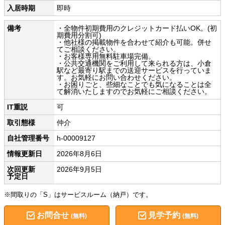
入居時期
即時
備考
・全物件初期費用のクレジットカード払いOK。(初
期費用分割可)
・他社様の掲載物件を合わせて紹介も可能。併せ
てご相談ください。
・お客様専用無料駐車場完備。
・公共交通機関をご利用して来られる方は、小倉
駅など最寄り駅までの送迎サービスを行っていま
す。お気軽にお問い合わせください。
・お困りごと、些細なことでも気になることは全
て解消いたしますのでお気軽にご相談ください。
IT重説
可
取引態様
仲介
自社管理番号
h-00009127
情報更新日
2026年8月6日
次回更新
2026年9月5日
予定日
※間取りの「S」はサービスルーム（納戸）です。
お問合せ
見学予約
(無料)
(無料)