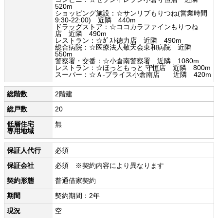
520m
ショッピング施設：☆サンリブもりつね(営業時間
9:30-22:00) 近隣 440m
ドラッグストア：☆ココカラファインもりつね
店 近隣 490m
レストラン：☆ｶﾞｽﾄ徳力店 近隣 490m
総合病院：☆医療法人敬天会東和病院 近隣
550m
警察署・交番：☆小倉南警察署 近隣 1080m
レストラン：☆ほっともっと 守恒店 近隣 800m
スーパー：☆Ａ-プライス小倉南店 近隣 420m
総階数
2階建
総戸数
20
低層住宅
無
専用地域
保証人代行
必須
保証会社
必須 ※契約内容により異なります
契約形態
普通借家契約
期間
契約期間：2年
現況
空