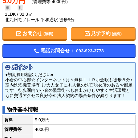
5.0万円
（管理費等 4000円）
-
-
1LDK
32.3㎡
北九州モノレール 平和通駅 徒歩5分
お問合せ
見学予約
(無料)
(無料)
電話お問合せ：
093-923-3778
ポイント
●初期費用相談ください●
小倉の中心部☆インターネット月々無料！ＪＲ小倉駅も徒歩８分♪
室内洗濯機置場有り♪大人女子にも人気の洗面脱衣所のあるお部屋
です！徒歩圏内で小倉の繫華街へもお出かけしやすく生活環境と
もに交通アクセス良好◎※法人契約の場合条件が異なります！
物件基本情報
賃料
5.0万円
管理費等
4000円