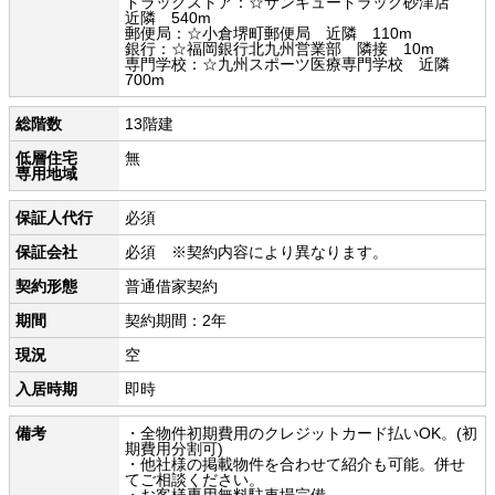
ドラッグストア：☆サンキュードラッグ砂津店
近隣 540m
郵便局：☆小倉堺町郵便局 近隣 110m
銀行：☆福岡銀行北九州営業部 隣接 10m
専門学校：☆九州スポーツ医療専門学校 近隣
700m
総階数
13階建
低層住宅
無
専用地域
保証人代行
必須
保証会社
必須 ※契約内容により異なります。
契約形態
普通借家契約
期間
契約期間：2年
現況
空
入居時期
即時
備考
・全物件初期費用のクレジットカード払いOK。(初
期費用分割可)
・他社様の掲載物件を合わせて紹介も可能。併せ
てご相談ください。
・お客様専用無料駐車場完備。