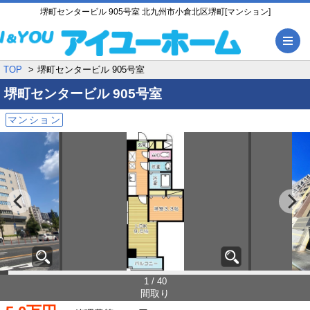
堺町センタービル 905号室 北九州市小倉北区堺町[マンション]
メ
TOP
堺町センタービル 905号室
堺町センタービル
905号室
マンション
1 / 40
間取り