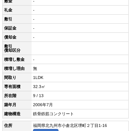
敷金
-
礼金
-
敷引
-
保証金
-
償却金
-
敷引
償却区分
積増し敷金
-
積増し理由
無
間取り
1LDK
専有面積
32.3㎡
所在階
9 / 13
築年月
2006年7月
建物構造
鉄骨鉄筋コンクリート
住所
福岡県北九州市小倉北区堺町２丁目1-16