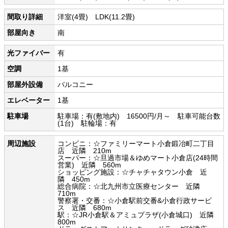
間取り詳細
洋室(4畳) LDK(11.2畳)
部屋向き
南
光ファイバー
有
空調
1基
部屋外設備
バルコニー
エレベーター
1基
駐車場
駐車場：有(敷地内) 16500円/月～ 駐車可能台数
(1台) 駐輪場：有
周辺施設
コンビニ：☆ファミリーマート小倉鍛冶町二丁目
店 近隣 210m
スーパー：☆旦過市場＆ゆめマート小倉店(24時間
営業) 近隣 560m
ショッピング施設：☆チャチャタウン小倉 近
隣 450m
総合病院：☆北九州市立医療センター 近隣
710m
警察署・交番：☆小倉駅前交番&小倉行政サービ
ス 近隣 680m
駅：☆JR小倉駅＆アミュプラザ(小倉城口) 近隣
800m