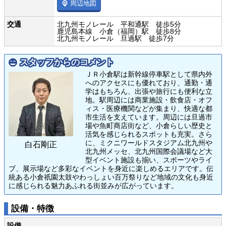
周辺地図
交通
北九州モノレール 平和通駅 徒歩5分
鹿児島本線 小倉（福岡）駅 徒歩8分
北九州モノレール 旦過駅 徒歩7分
スタッフからのコメント
ＪＲ小倉駅は新幹線停車駅として県内外
へのアクセスにも優れており、通勤・通
学はもちろん、出張や旅行にも便利な立
地。駅周辺には商業施設・飲食店・オフ
ィス・医療機関などが集まり、快適な都
市生活を支えています。周辺には旦過市
場や魚町商店街など、小倉らしい歴史と
活気を感じられるスポットも充実。さら
に、ミクニワールドスタジアム北九州や
白石剛正
北九州メッセ、北九州国際会議場など大
型イベント施設も揃い、スポーツやライ
ブ、展示場など多彩なイベントを身近に楽しめるエリアです。伝
統ある小倉祇園太鼓やわっしょい百万祭りなど地域の文化も身近
に感じられる魅力あふれる街並みが広がっています。
設備・特徴
設備