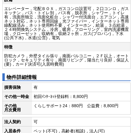
エレベーター，宅配ＢＯＸ，ガスコンロ設置可，２口コンロ，ガス
キッチン，バス・トイレ別，バス有，脱衣所，シャワー，トイレ
有，洗面所独立，洗面化粧台，シャワー付洗面台，エアコン，高速
ネット対応，ネット専用回線，光ファイバー，インターネット専用
線配線済み，ネット使用料不要，インターホン，給湯，３点給湯，
２４時間換気システム，冷房，暖房，フローリング，室内洗濯機置
場，クローゼット，収納有，収納２ヶ所，ガス(プロパン)，下水
(公共下水)，水道(公営)，電気
特徴
防犯カメラ，外壁タイル張り，南面バルコニー，２Ｆ以上，オート
ロック，セキュリティ有り，南面リビング，陽当たり良好，保証人
(要)，カード決済可(入居時費用)
物件詳細情報
損害保険
有
その他一時金
初回ｲﾝﾀｰﾈｯﾄ登録料：8,800円
その他
くらしサポート24：880円 公益費：8,800円
月次費用
法人契約
可
入居条件
ペット(不可)，高齢者(相談)，法人(可)