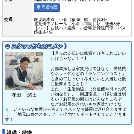
周辺地図
交通
鹿児島本線 小倉（福岡）駅 徒歩3分
北九州モノレール 小倉（福岡）駅 徒歩3分
【バス】西鉄バス路線 小倉駅新幹線口停 バス
停徒歩4分
スタッフからのコメント
【月々の支払いは家賃だけ考えればいい
わけじゃない！？】
お部屋探しは家賃だけではなく、光熱費
やネット代などの「ランニングコスト」
も含めてしっかり考えないと入居した後
に後悔することも！
また、「生活動線」（交通便や日々の買
い物など）、「周辺環境」（帰り道は明
花田 悠太
るい？お部屋の周りはどんなところ？）
などお部屋のきれいさや家賃だけでな
く、いろいろな角度から考えてベストなお部屋に巡り合えますよ
う、「地元出身のスタッフ」が全力でサポートさせていただきま
す！
設備・特徴