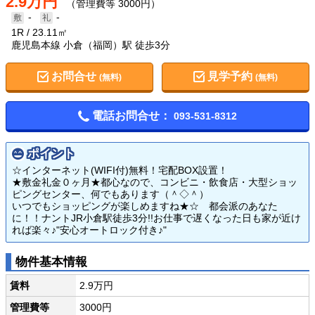
2.9万円
（管理費等 3000円）
-
-
1R
23.11㎡
鹿児島本線 小倉（福岡）駅 徒歩3分
お問合せ
見学予約
(無料)
(無料)
電話お問合せ：
093-531-8312
ポイント
☆インターネット(WIFI付)無料！宅配BOX設置！
★敷金礼金０ヶ月★都心なので、コンビニ・飲食店・大型ショッ
ピングセンター、何でもあります（＾◇＾）
いつでもショッピングが楽しめますね★☆ 都会派のあなた
に！！ナントJR小倉駅徒歩3分!!お仕事で遅くなった日も家が近け
れば楽々♪"安心オートロック付き♪"
物件基本情報
賃料
2.9万円
管理費等
3000円