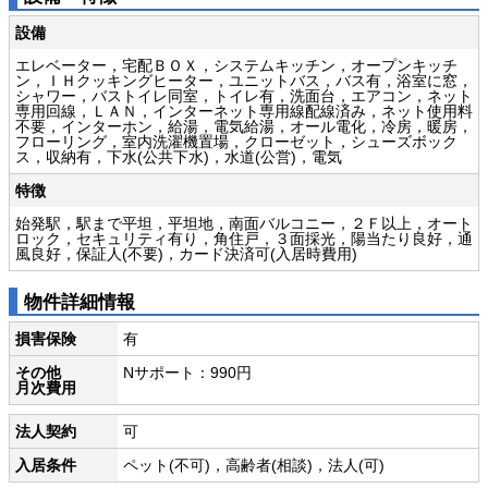
設備
エレベーター，宅配ＢＯＸ，システムキッチン，オープンキッチ
ン，ＩＨクッキングヒーター，ユニットバス，バス有，浴室に窓，
シャワー，バストイレ同室，トイレ有，洗面台，エアコン，ネット
専用回線，ＬＡＮ，インターネット専用線配線済み，ネット使用料
不要，インターホン，給湯，電気給湯，オール電化，冷房，暖房，
フローリング，室内洗濯機置場，クローゼット，シューズボック
ス，収納有，下水(公共下水)，水道(公営)，電気
特徴
始発駅，駅まで平坦，平坦地，南面バルコニー，２Ｆ以上，オート
ロック，セキュリティ有り，角住戸，３面採光，陽当たり良好，通
風良好，保証人(不要)，カード決済可(入居時費用)
物件詳細情報
損害保険
有
その他
Nサポート：990円
月次費用
法人契約
可
入居条件
ペット(不可)，高齢者(相談)，法人(可)