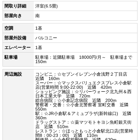
間取り詳細
洋室(6.5畳)
部屋向き
南
空調
1基
部屋外設備
バルコニー
エレベーター
1基
駐車場
駐車場：近隣駐車場 18000円/月～ 駐車場まで
150m
周辺施設
コンビニ：☆セブンイレブン小倉浅野２丁目店
近隣 160m
スーパー：☆マックスバリュエクスプレス小倉駅
店(営業時間 9:00-22:00) 近隣 420m
ショッピング施設：☆リバーウォーク北九州＆西
日本工業大学 近隣 720m
総合病院：☆小倉記念病院 近隣 200m
警察署・交番：☆小倉北警察署 室町交番 近隣
550m
駅：☆JR小倉駅＆アミュプラザ(新幹線口) 近隣
360m
ドラッグストア：☆薬マツモトキヨシ魚町銀天街
店 近隣 510m
レストラン：☆ほっともっと小倉駅北口店(営業時
間8：00-23：00) 近隣 110m
郵便局：☆小倉駅前郵便局 近隣 620m