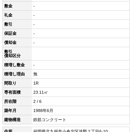
敷金
-
礼金
-
敷引
-
保証金
-
償却金
-
敷引
償却区分
積増し敷金
-
積増し理由
無
間取り
1R
専有面積
23.11㎡
所在階
2 / 6
築年月
1988年6月
建物構造
鉄筋コンクリート
住所
福岡県北九州市小倉北区浅野２丁目6-10