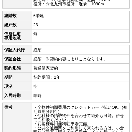
役所：☆北九州市役所 近隣 1090m
総階数
6階建
総戸数
23
低層住宅
無
専用地域
保証人代行
必須
保証会社
必須 ※契約内容によりことなります。
契約形態
普通借家契約
期間
契約期間：2年
現況
空
入居時期
即時
備考
・全物件初期費用のクレジットカード払いOK。(初
期費用分割可)
・他社様の掲載物件を合わせて紹介も可能。併せ
てご相談ください。
・お客様専用無料駐車場完備。
・公共交通機関をご利用して来られる方は、小倉
駅など最寄り駅までの送迎サービスを行っていま