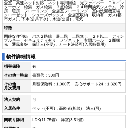
全室，高速ネット対応，ネット専用回線，光ファイバー，ＴＶイン
ターホン，給湯，ガス給湯，３点給湯，２４時間換気システム，冷
房，暖房，フローリング，全居室フローリング，室内洗濯機置場，
クローゼット，シューズボックス，全居室収納，収納有，ガス(都
市ガス)，下水(公共下水)，水道(公営)，電気
特徴
閑静な住宅街，バス２路線，最上階，上階無し，２Ｆ以上，ディン
プルキー，セキュリティ有り，メゾネット，玄関ホール，２面採
光，通風良好，保証人(不要)，カード決済可(入居時費用)
物件詳細情報
損害保険
有
その他一時金
書類代：330円
その他
月額保険料：1,000円 安心サポート24：1,320円
月次費用
法人契約
可
入居条件
ペット(不可)，高齢者(相談)，法人(可)
間取り詳細
LDK(11.75畳) 洋室(3.51畳)