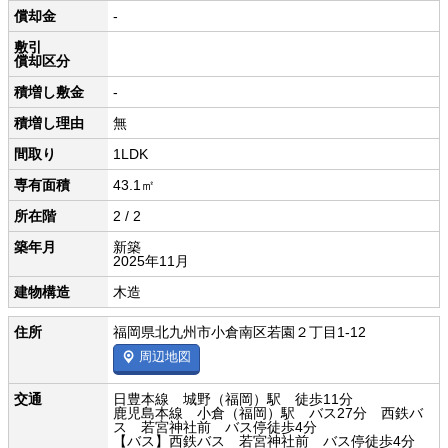
償却金
-
敷引
償却区分
積増し敷金
-
積増し理由
無
間取り
1LDK
専有面積
43.1㎡
所在階
2 / 2
築年月
新築
2025年11月
建物構造
木造
住所
福岡県北九州市小倉南区若園２丁目1-12
周辺地図
交通
日豊本線 城野（福岡）駅 徒歩11分
鹿児島本線 小倉（福岡）駅 バス27分 西鉄バ
ス 若宮神社前 バス停徒歩4分
【バス】西鉄バス 若宮神社前 バス停徒歩4分