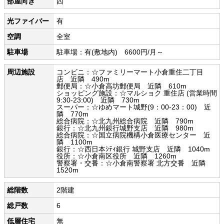
部屋向き
西
光ファイバー
有
空調
全室
駐車場
駐車場：有(敷地内) 6600円/月～
周辺施設
コンビニ：☆ファミリーマート小倉重住二丁目
店 近隣 490m
郵便局：☆小倉高坊郵便局 近隣 610m
ショッピング施設：☆マルショク 重住店 (営業時間
9:30-23:00) 近隣 730m
スーパー：☆ゆめマート城野(9：00-23：00) 近
隣 770m
総合病院：☆北九州総合病院 近隣 790m
銀行：☆北九州銀行城野支店 近隣 980m
総合病院：☆国立病院機構小倉医療センター 近
隣 1100m
銀行：☆西日本ｼﾃｨ銀行 城野支店 近隣 1040m
役所：☆小倉南区役所 近隣 1260m
警察署・交番：☆小倉南警察署 北方交番 近隣
1520m
総階数
2階建
総戸数
6
低層住宅
無