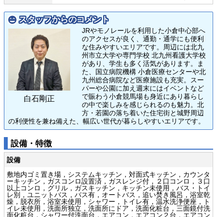
スタッフからのコメント
JRやモノレールを利用した小倉中心部へ
のアクセスが良く、通勤・通学にも便利
な住みやすいエリアです。周辺には北九
州市立大学や専門学校 北九州看護大学校
があり、学生も多く活気があります。ま
た、国立病院機構 小倉医療センターや北
九州総合病院など医療施設も充実。スー
パーや公園に加え週末にはイベントなど
で賑わう小倉競馬場も身近にあり暮らし
白石剛正
の中で楽しみを感じられるのも魅力。北
方・若園の落ち着いた住宅街と城野周辺
の利便性を兼ね備えた、幅広い世代が暮らしやすいエリアです。
設備・特徴
設備
敷地内ゴミ置き場，システムキッチン，対面式キッチン，カウンタ
ーキッチン，ガスコンロ設置済，ガスレンジ付，２口コンロ，３口
以上コンロ，グリル，ガスキッチン，キッチン未使用，バス・トイ
レ別，ユニットバス，バス有，オートバス，追い焚き風呂，浴室乾
燥，脱衣所，浴室未使用，シャワー，トイレ有，温水洗浄便座，ト
イレ未使用，洗面所独立，洗面所にドア，洗面化粧台，三面鏡付洗
面化粧台，シャワー付洗面台，エアコン，エアコン２台，エアコン