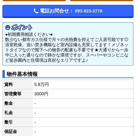
電話お問合せ：
093-923-3778
ポイント
●初期費用相談ください●
数少ない都市ガス仕様で月々の光熱費を抑えてご入居可能です◎
浴室乾燥、追い焚き機能など室内設備も充実してます！メゾネッ
トタイプなので階下への物音の配慮も不要です★大通りから一歩
中に入った通りなので静かな環境ですが、スーパーやコンビニな
ど徒歩圏内と住環境は良好なエリアですよ♪
物件基本情報
賃料
5.8万円
管理費等
3000円
敷金
-
礼金
-
敷引
-
保証金
-