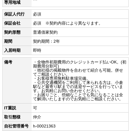
専用地域
保証人代行
必須
保証会社
必須 ※契約内容により異なります。
契約形態
普通借家契約
期間
契約期間：2年
入居時期
即時
備考
・全物件初期費用のクレジットカード払いOK。(初
期費用分割可)
・他社様の掲載物件を合わせて紹介も可能。併せ
てご相談ください。
・お客様専用無料駐車場完備。
・公共交通機関をご利用して来られる方は、小倉
駅など最寄り駅までの送迎サービスを行っていま
す。お気軽にお問い合わせください。
・お困りごと、些細なことでも気になることは全
て解消いたしますのでお気軽にご相談ください。
IT重説
可
取引態様
仲介
自社管理番号
h-00021363