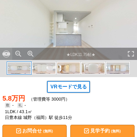
★LDK11.75帖★
VRモードで見る
5.8万円
（管理費等 3000円）
-
-
1LDK
43.1㎡
日豊本線 城野（福岡）駅 徒歩11分
お問合せ
見学予約
(無料)
(無料)