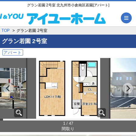
グラン若園 2号室 北九州市小倉南区若園[アパート]
メ
TOP
グラン若園 2号室
グラン若園
2号室
アパート
1 / 47
間取り