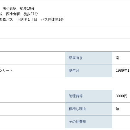
 南小倉駅 徒歩10分
線 西小倉駅 徒歩27分
西鉄バス 下到津１丁目 バス停徒歩1分
部屋向き
南
クリート
築年月
1989年
管理費等
3000円
積増し理由
無
その他費用