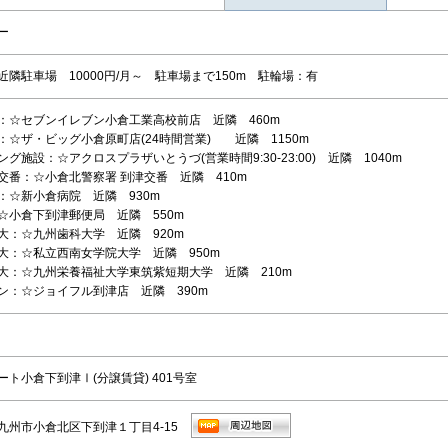
ー
近隣駐車場 10000円/月～ 駐車場まで150m 駐輪場：有
：☆セブンイレブン小倉工業高校前店 近隣 460m
：☆ザ・ビッグ小倉原町店(24時間営業) 近隣 1150m
グ施設：☆アクロスプラザいとうづ(営業時間9:30-23:00) 近隣 1040m
交番：☆小倉北警察署 到津交番 近隣 410m
：☆新小倉病院 近隣 930m
☆小倉下到津郵便局 近隣 550m
大：☆九州歯科大学 近隣 920m
大：☆私立西南女学院大学 近隣 950m
大：☆九州栄養福祉大学東筑紫短期大学 近隣 210m
ン：☆ジョイフル到津店 近隣 390m
ート小倉下到津Ⅰ(分譲賃貸) 401号室
九州市小倉北区下到津１丁目4-15