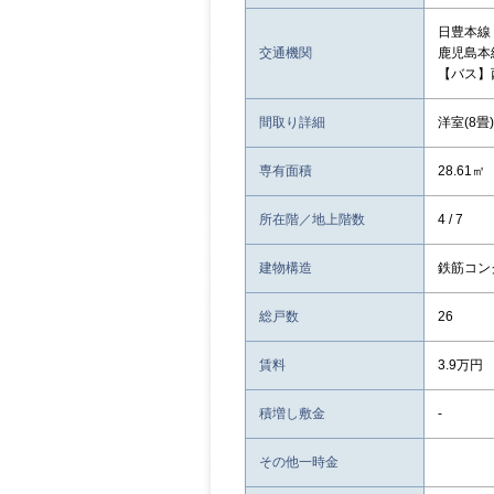
日豊本線
交通機関
鹿児島本
【バス】
間取り詳細
洋室(8畳)
専有面積
28.61㎡
所在階／地上階数
4 / 7
建物構造
鉄筋コン
総戸数
26
賃料
3.9万円
積増し敷金
-
その他一時金