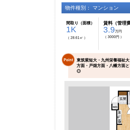
物件種別： マンション
間取り（面積）
賃料（管理
1K
3.9
万円
（ 3000円 ）
（ 28.61㎡ ）
東筑紫短大・九州栄養福祉大
方面・戸畑方面・八幡方面と
◎