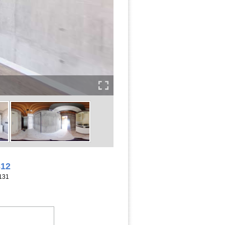
312
131