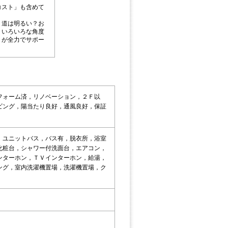
コスト」も含めて
り道は明るい？お
、いろいろな角度
」が全力でサポー
フォーム済，リノベーション，２Ｆ以
ビング，陽当たり良好，通風良好，保証
，ユニットバス，バス有，脱衣所，浴室
化粧台，シャワー付洗面台，エアコン，
ンターホン，ＴＶインターホン，給湯，
ング，室内洗濯機置場，洗濯機置場，ク