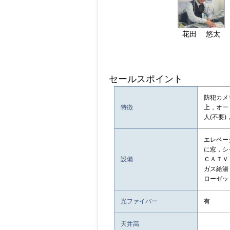
花田 悠太
セールスポイント
防犯カメ
特徴
上，オー
人(不要
エレベー
に窓，シ
設備
ＣＡＴＶ
ガス給湯
ローゼッ
光ファイバー
有
天井高