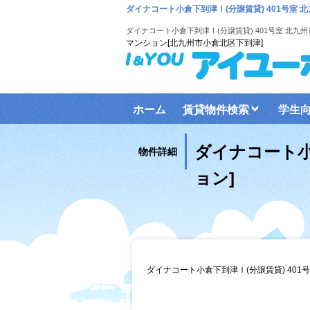
ダイナコート小倉下到津Ⅰ(分譲賃貸) 401号室 
ダイナコート小倉下到津Ⅰ(分譲賃貸) 401号室 北九
マンション[北九州市小倉北区下到津]
ホーム
賃貸物件検索
学生
ダイナコート小
物件詳細
ョン]
ダイナコート小倉下到津Ⅰ(分譲賃貸) 401