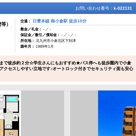
お問い合わせ番号：
k-022131
日豊本線 南小倉駅 徒歩10分
交通：
費等）
敷金／礼金：
- ／ -
保証金／敷引／償却金：
- ／ - ／ -
所在地：
北九州市小倉北区下到津
築年月：
1989年1月
まで徒歩約２分☆学生さんにもおすすめ★バス停へも徒歩圏内で小倉
アクセスしやすい立地です♪オートロック付きでセキュリティ面も安心