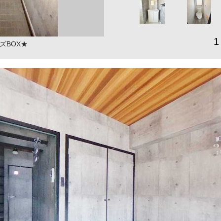
1
ズBOX★