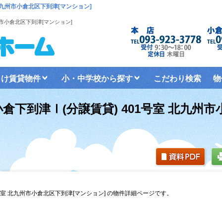
北九州市小倉北区下到津[マンション]
州市小倉北区下到津[マンション]
向け賃貸物件
小・中学校から探す
こだわり検索
物
倉下到津Ⅰ(分譲賃貸) 401号室 北九州
号室 北九州市小倉北区下到津[マンション] の物件詳細ページです。