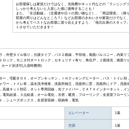
お部屋探しは家賃だけではなく、光熱費やネット代などの「ランニング
しっかり考えないと入居した後に後悔することも！
また、「生活動線」（交通便や日々の買い物など）、「周辺環境」（帰
部屋の周りはどんなところ？）などお部屋のきれいさや家賃だけでなく
から考えてベストなお部屋に巡り合えますよう、「地元出身のスタッフ
トさせていただきます！
ラ，外壁タイル張り，分譲タイプ，バス２路線，平坦地，南面バルコニー，内装リ
トロック，モニタ付オートロック，セキュリティ有り，角住戸，２面採光，南面リ
)，カード決済可(入居時費用)
ター，宅配ＢＯＸ，オープンキッチン，ＩＨクッキングヒーター，バス・トイレ別
ャワー，トイレ有，温水洗浄便座，洗面所独立，洗面所に窓，洗面所にドア，洗面
，高速ネット対応，ネット専用回線，光ファイバー，ＣＡＴＶインターネット，イ
，電気給湯，３点給湯，オール電化，冷房，暖房，フローリング，全居室フローリ
ト，シューズボックス，全居室収納，収納有，電気
エレベーター
1基
空調
1基