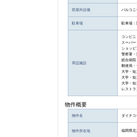
部屋外設備
バルコニ
駐車場
駐車場：
コンビニ
スーパー
ショッピン
警察署・
総合病院
周辺施設
郵便局：
大学・短
大学・短
大学・短
レストラ
物件概要
物件名
ダイナコ
福岡県北
物件所在地