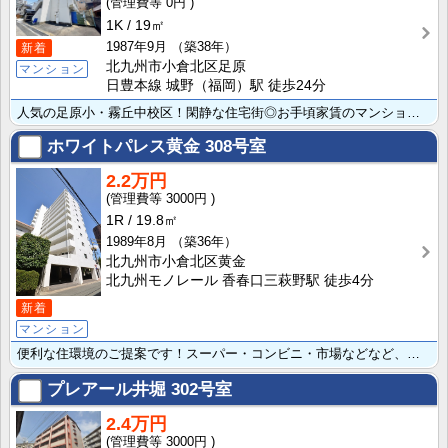
0円
1K
19㎡
1987年9月
（築38年）
新着
北九州市小倉北区足原
マンション
日豊本線 城野（福岡）駅 徒歩24分
人気の足原小・霧丘中校区！閑静な住宅街◎お手頃家賃のマンションタイプです♪<ガスコンロ設置可>
ホワイトパレス黄金
308号室
2.2万円
3000円
1R
19.8㎡
1989年8月
（築36年）
北九州市小倉北区黄金
北九州モノレール 香春口三萩野駅 徒歩4分
新着
マンション
便利な住環境のご提案です！スーパー・コンビニ・市場などなど、買物に便利なエリアでもあり、モノレール香･･･
プレアール井堀
302号室
2.4万円
3000円