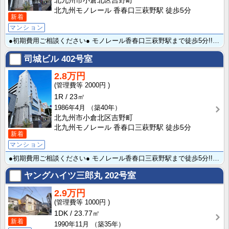
北九州市小倉北区吉野町
北九州モノレール 香春口三萩野駅 徒歩5分
新着
マンション
●初期費用ご相談ください● モノレール香春口三萩野駅まで徒歩5分!!近隣にはコンビニ、スーパー、銀行･･･
司城ビル
402号室
2.8万円
2000円
1R
23㎡
1986年4月
（築40年）
北九州市小倉北区吉野町
北九州モノレール 香春口三萩野駅 徒歩5分
新着
マンション
●初期費用ご相談ください● モノレール香春口三萩野駅まで徒歩5分!!近隣にはコンビニ、スーパー、銀行･･･
ヤングハイツ三郎丸
202号室
2.9万円
1000円
1DK
23.77㎡
新着
1990年11月
（築35年）