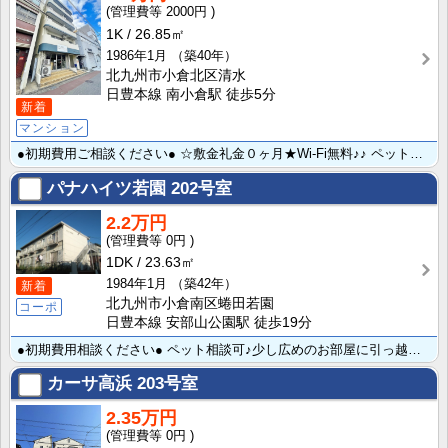
2000円
1K
26.85㎡
1986年1月
（築40年）
北九州市小倉北区清水
日豊本線 南小倉駅 徒歩5分
新着
マンション
●初期費用ご相談ください● ☆敷金礼金０ヶ月★Wi-Fi無料♪♪ ペット相談可（ねこちゃんのみ）ペッ･･･
パナハイツ若園
202号室
2.2万円
0円
1DK
23.63㎡
1984年1月
（築42年）
新着
北九州市小倉南区蜷田若園
コーポ
日豊本線 安部山公園駅 徒歩19分
●初期費用相談ください● ペット相談可♪少し広めのお部屋に引っ越したいけど家賃と初期費用が気になる・･･･
カーサ高浜
203号室
2.35万円
0円