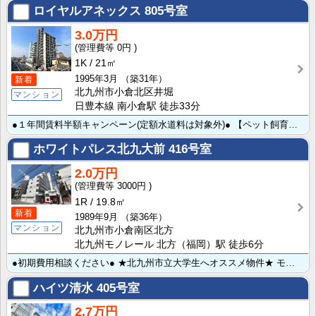
ロイヤルアネックス
805号室
3.0万円
0円
1K
21㎡
1995年3月
（築31年）
新着
北九州市小倉北区井堀
マンション
日豊本線 南小倉駅 徒歩33分
●１年間賃料半額キャンペーン(定額水道料は対象外)● 【ペット飼育相談OK★】 インターネット無料★･･･
ホワイトパレス北九大前
416号室
2.0万円
3000円
1R
19.8㎡
新着
1989年9月
（築36年）
マンション
北九州市小倉南区北方
北九州モノレール 北方（福岡）駅 徒歩6分
●初期費用相談ください● ★北九州市立大学生へオススメ物件★ モノレール北方駅から徒歩6分☆他,病院･･･
ハイツ清水
405号室
2.7万円