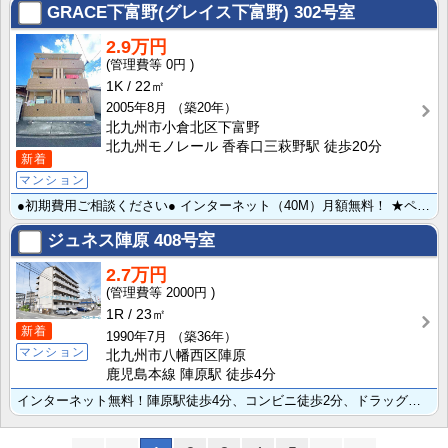
GRACE下富野(グレイス下富野)
302号室
2.9万円
0円
1K
22㎡
2005年8月
（築20年）
北九州市小倉北区下富野
北九州モノレール 香春口三萩野駅 徒歩20分
新着
マンション
●初期費用ご相談ください● インターネット（40M）月額無料！ ★ペット飼育可♪ワンちゃんネコちゃん･･･
ジュネス陣原
408号室
2.7万円
2000円
1R
23㎡
新着
1990年7月
（築36年）
マンション
北九州市八幡西区陣原
鹿児島本線 陣原駅 徒歩4分
インターネット無料！陣原駅徒歩4分、コンビニ徒歩2分、ドラッグストアも近くて便利。バストイレ別、独立･･･