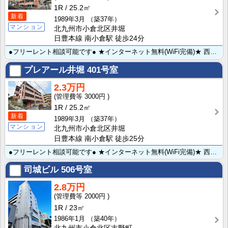
1R
25.2㎡
新着
1989年3月
（築37年）
マンション
北九州市小倉北区井堀
日豊本線 南小倉駅 徒歩24分
●フリーレント相談可能です● ★インターネット無料(WiFi完備)★ 西南女学院大学・短期大学生or･･･
プレアール井堀
401号室
2.3万円
3000円
1R
25.2㎡
新着
1989年3月
（築37年）
マンション
北九州市小倉北区井堀
日豊本線 南小倉駅 徒歩25分
●フリーレント相談可能です● ★インターネット無料(WiFi完備)★ 西南女学院大学・短期大学生or･･･
司城ビル
506号室
2.8万円
2000円
1R
23㎡
1986年1月
（築40年）