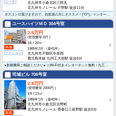
コーポ
北九州市小倉北区三郎丸
北九州モノレール 片野駅 徒歩11分
ガスコンロ置けますので、自炊派の方にオススメ！(^O^)／インターネット無料！！☆<ガスコンロ設置可･･･
ユースハイツＭＤ
304号室
2.5万円
0円
1K
20㎡
新着
1985年2月
（築41年）
マンション
北九州市戸畑区中原西
鹿児島本線 九州工大前駅 徒歩6分
●初期費用ご相談ください● ☆Wi-Fi付きインターネット無料！九工大まで徒歩約5分！！☆ コンビニ･･･
司城ビル
706号室
2.8万円
2000円
1R
23㎡
1986年1月
（築40年）
北九州市小倉北区吉野町
北九州モノレール 香春口三萩野駅 徒歩5分
新着