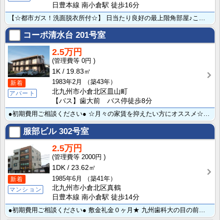
日豊本線 南小倉駅 徒歩16分
【☆都市ガス！洗面脱衣所付☆】 日当たり良好の最上階角部屋♪このお家賃で洗面脱衣所付きの洗髪洗面化粧･･･
コーポ清水台
201号室
2.5万円
0円
1K
19.83㎡
1983年2月
（築43年）
新着
北九州市小倉北区皿山町
アパート
【バス】歯大前 バス停徒歩8分
●初期費用ご相談ください● ☆月々の家賃を抑えたい方にオススメ☆洋室にリフォームしてとってもキレイに･･･
服部ビル
302号室
2.5万円
2000円
1DK
23.62㎡
1985年6月
（築41年）
新着
北九州市小倉北区真鶴
マンション
日豊本線 南小倉駅 徒歩14分
●初期費用ご相談ください● 敷金礼金０ヶ月★ 九州歯科大の目の前です☆ 歯科大や東筑紫短大・西南も徒･･･