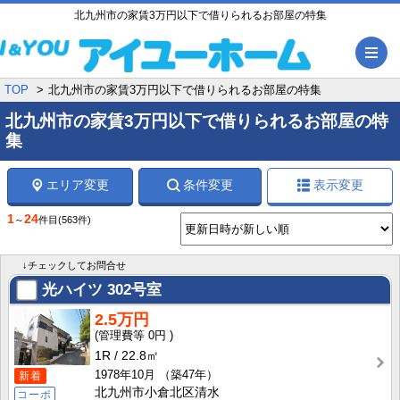
北九州市の家賃3万円以下で借りられるお部屋の特集
メ
TOP
北九州市の家賃3万円以下で借りられるお部屋の特集
北九州市の家賃3万円以下で借りられるお部屋の特
集
エリア変更
条件変更
表示変更
1
24
～
件目
(563件)
↓チェックしてお問合せ
光ハイツ
302号室
2.5万円
0円
1R
22.8㎡
1978年10月
（築47年）
新着
北九州市小倉北区清水
コーポ