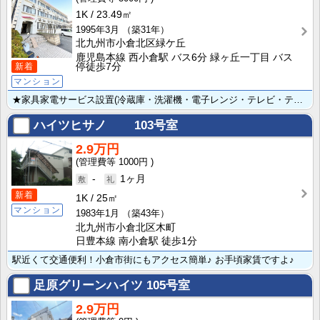
1K
23.49㎡
1995年3月
（築31年）
北九州市小倉北区緑ケ丘
鹿児島本線 西小倉駅 バス6分 緑ヶ丘一丁目 バス
停徒歩7分
新着
マンション
★家具家電サービス設置(冷蔵庫・洗濯機・電子レンジ・テレビ・テーブル・カーテン・寝具一式)★【光熱費･･･
ハイツヒサノ
103号室
2.9万円
1000円
-
1ヶ月
新着
1K
25㎡
マンション
1983年1月
（築43年）
北九州市小倉北区木町
日豊本線 南小倉駅 徒歩1分
駅近くて交通便利！小倉市街にもアクセス簡単♪ お手頃家賃ですよ♪
足原グリーンハイツ
105号室
2.9万円