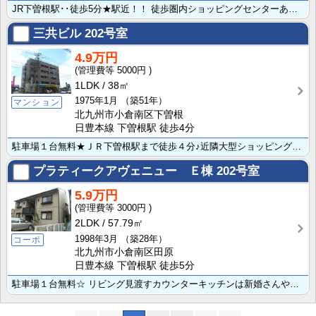
JR下曽根駅･･徒歩5分★駅近！！ 徒歩圏内ショッピングセンターあり便利!! 各部屋独立タイプで収納･･･
三共ビル
202号室
4.9万円
5000円
1LDK
38㎡
1975年1月
（築51年）
マンション
北九州市小倉南区下曽根
日豊本線 下曽根駅 徒歩4分
駐車場１台無料★ＪＲ下曽根駅まで徒歩４分♪近隣大型ショッピングモールと便利な立地♪他にも飲食店や病院･･･
プラティークアヴェニュー Ｅ棟
202号室
5.9万円
3000円
2LDK
57.79㎡
1998年3月
（築28年）
コーポ
北九州市小倉南区田原
日豊本線 下曽根駅 徒歩5分
駐車場１台無料☆ リビング見渡すカウンターキッチンは新婚さんや小さいお子さんのいるファミリーにも人気･･･