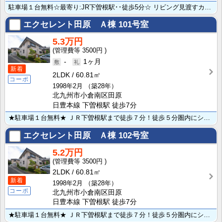
駐車場１台無料☆最寄り:JR下曽根駅･･徒歩5分☆ リビング見渡すカウンターキッチンは小さなお子さん･･･
エクセレント田原 Ａ棟
101号室
5.3万円
3500円
-
1ヶ月
新着
2LDK
60.81㎡
コーポ
1998年2月
（築28年）
北九州市小倉南区田原
日豊本線 下曽根駅 徒歩7分
★駐車場１台無料★ ＪＲ下曽根駅まで徒歩７分！徒歩５分圏内にショッピングセンターも有るので生活便利で･･･
エクセレント田原 Ａ棟
102号室
5.2万円
3500円
2LDK
60.81㎡
新着
1998年2月
（築28年）
コーポ
北九州市小倉南区田原
日豊本線 下曽根駅 徒歩7分
★駐車場１台無料★ ＪＲ下曽根駅まで徒歩７分！徒歩５分圏内にショッピングセンターも有るので生活便利で･･･