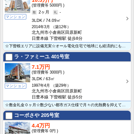
5000円
2ヶ月
-
マンション
3LDK
74.09㎡
2014年3月
（築12年）
北九州市小倉南区田原新町
日豊本線 下曽根駅 徒歩8分
☆下曽根エリアに設備充実☆オール電化住宅で地球にも経済的にも優しい新生活をスタートさせてみませんか？･･･
ラ・ファミーユ
401号室
7.1万円
3000円
3LDK
63㎡
1997年4月
（築29年）
マンション
北九州市小倉南区田原新町
日豊本線 下曽根駅 徒歩5分
☆敷金礼金０ヶ月☆数少ない都市ガス仕様で月々の光熱費を抑えてご入居できます♪ 最寄り:JR下曽根駅････
コーポさや
205号室
4.4万円
0円