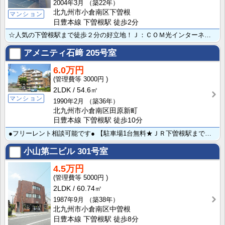
2004年3月
（築22年）
北九州市小倉南区下曽根
マンション
日豊本線 下曽根駅 徒歩2分
☆人気の下曽根駅まで徒歩２分の好立地！Ｊ：ＣＯＭ光インターネット320Ｍbpsが無料でご利用できます･･･
アメニティ石﨑
205号室
6.0万円
3000円
2LDK
54.6㎡
マンション
1990年2月
（築36年）
北九州市小倉南区田原新町
日豊本線 下曽根駅 徒歩10分
●フリーレント相談可能です● 【駐車場1台無料★ＪＲ下曽根駅まで徒歩１０分】 コンビニ・スーパーへも･･･
小山第二ビル
301号室
4.5万円
5000円
2LDK
60.74㎡
1987年9月
（築38年）
北九州市小倉南区中曽根
日豊本線 下曽根駅 徒歩8分