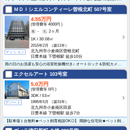
ＭＤＩシエルコンティーレ曽根北町
507号室
4.55万円
4000円
-
2ヶ月
1K
30.08㎡
2015年2月
（築11年）
北九州市小倉南区曽根北町
マンション
日豊本線 下曽根駅 徒歩10分
雨の日のお洗濯も安心の浴室乾燥機付き♪ オートロック＆防犯カメラ付でセキュリティ面が気になるという方･･･
エクセルアート
103号室
5.0万円
0円
3DK
53㎡
1995年5月
（築31年）
アパート
北九州市小倉南区田原
日豊本線 下曽根駅 徒歩7分
【駐車場１台無料★ペット飼育相談OK◎】 閑静な住宅街★ペット飼育相談OK◎ワンちゃんネコちゃん１匹･･･