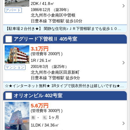
2DK
41.8㎡
1986年12月
（築39年）
アパート
北九州市小倉南区中曽根
日豊本線 下曽根駅 徒歩10分
【駐車場２台付き★】 閑静な住宅街♪ＪＲ下曽根駅までも徒歩１０分で交通アクセス良好◎コンビニ・スーパ･･･
アグリード下曽根Ⅱ
405号室
3.1万円
2000円
1R
26.1㎡
2001年3月
（築25年）
マンション
北九州市小倉南区田原新町
日豊本線 下曽根駅 徒歩9分
☆★インターネット無料★ 1Rタイプで脱衣所付きは嬉しいですね★オートロック付きで女性の1人暮らしも･･･
オリオンビル
402号室
5.6万円
3000円
-
1ヶ月
1LDK
34.36㎡