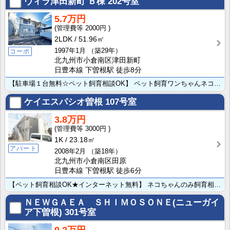
ヴィラ津田新町 Ｂ棟
202号室
5.7万円
2000円
2LDK
51.96㎡
1997年1月
（築29年）
コーポ
北九州市小倉南区津田新町
日豊本線 下曽根駅 徒歩8分
【駐車場１台無料☆ペット飼育相談OK】 ペット飼育ワンちゃんネコちゃん相談できます◎人気のＪＲ下曽根･･･
ケイエスパシオ曽根
107号室
3.8万円
3000円
1K
23.18㎡
アパート
2008年2月
（築18年）
北九州市小倉南区田原
日豊本線 下曽根駅 徒歩6分
【ペット飼育相談OK★インターネット無料】 ネコちゃんのみ飼育相談OK♪閑静な住宅街★ＪＲ曽根駅まで･･･
ＮＥＷＧＡＥＡ ＳＨＩＭＯＳＯＮＥ(ニューガイ
ア下曽根)
301号室