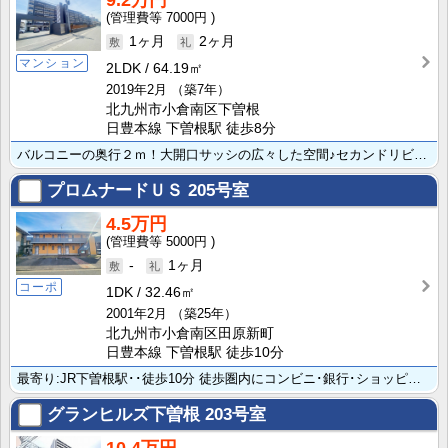
9.2万円
7000円
1ヶ月
2ヶ月
マンション
2LDK
64.19㎡
2019年2月
（築7年）
北九州市小倉南区下曽根
日豊本線 下曽根駅 徒歩8分
バルコニーの奥行２ｍ！大開口サッシの広々した空間♪セカンドリビングとしても利用出来ます♪ペアガラス採･･･
プロムナードＵＳ
205号室
4.5万円
5000円
-
1ヶ月
コーポ
1DK
32.46㎡
2001年2月
（築25年）
北九州市小倉南区田原新町
日豊本線 下曽根駅 徒歩10分
最寄り:JR下曽根駅･･徒歩10分 徒歩圏内にコンビニ･銀行･ショッピングモールなど周辺環境も良好で･･･
グランヒルズ下曽根
203号室