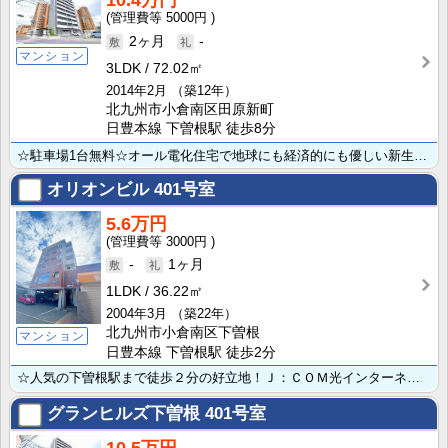
10.4万円
5000円
2ヶ月
-
マンション
3LDK
72.02㎡
2014年2月
（築12年）
北九州市小倉南区田原新町
日豊本線 下曽根駅 徒歩8分
☆駐車場1台無料☆オール電化住宅で地球にも経済的にも優しい新生活をスタートさせてみませんか？ いつで･･･
オリオンビル
401号室
5.6万円
3000円
-
1ヶ月
1LDK
36.22㎡
2004年3月
（築22年）
北九州市小倉南区下曽根
マンション
日豊本線 下曽根駅 徒歩2分
☆人気の下曽根駅まで徒歩２分の好立地！Ｊ：ＣＯＭ光インターネット320Ｍbpsが無料でご利用できます･･･
グランヒルズ下曽根
401号室
10.5万円