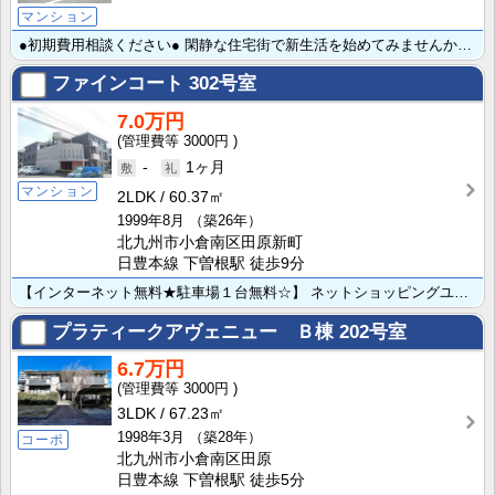
マンション
●初期費用相談ください● 閑静な住宅街で新生活を始めてみませんか？ インターネット無料★★コンビニ・･･･
ファインコート
302号室
7.0万円
3000円
-
1ヶ月
マンション
2LDK
60.37㎡
1999年8月
（築26年）
北九州市小倉南区田原新町
日豊本線 下曽根駅 徒歩9分
【インターネット無料★駐車場１台無料☆】 ネットショッピングユーザー熱望の宅配ボックスあります！リビ･･･
プラティークアヴェニュー Ｂ棟
202号室
6.7万円
3000円
3LDK
67.23㎡
1998年3月
（築28年）
コーポ
北九州市小倉南区田原
日豊本線 下曽根駅 徒歩5分