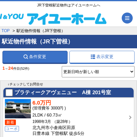
JR下曽根駅近物件はアイユーホームへ
メ
TOP
駅近物件情報（JR下曽根）
駅近物件情報（JR下曽根）
条件変更
表示変更
1
24
～
件目
(52件)
↓チェックしてお問合せ
プラティークアヴェニュー A棟
201号室
6.0万円
3000円
2LDK
60.73㎡
1998年3月
（築28年）
新着
北九州市小倉南区田原
コーポ
日豊本線 下曽根駅 徒歩5分