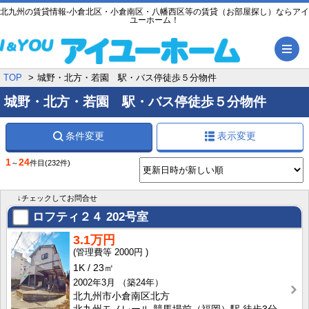
北九州の賃貸情報-小倉北区・小倉南区・八幡西区等の賃貸（お部屋探し）ならアイ
ユーホーム！
メ
TOP
城野・北方・若園 駅・バス停徒歩５分物件
城野・北方・若園 駅・バス停徒歩５分物件
条件変更
表示変更
1
24
～
件目
(232件)
↓チェックしてお問合せ
ロフティ２４
202号室
3.1万円
2000円
1K
23㎡
2002年3月
（築24年）
北九州市小倉南区北方