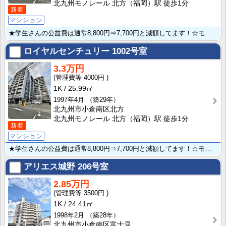
北九州モノレール 北方（福岡）駅 徒歩1分
新着
マンション
★学生さんの公益費は通常8,800円⇒7,700円と減額してます！☆モノレール北方駅直進徒歩１分と便･･･
ロイヤルセンチュリー
1002号室
3.3万円
4000円
1K
25.99㎡
1997年4月
（築29年）
北九州市小倉南区北方
北九州モノレール 北方（福岡）駅 徒歩1分
新着
マンション
★学生さんの公益費は通常8,800円⇒7,700円と減額してます！☆モノレール北方駅直進徒歩１分と便･･･
アリエス城野
206号室
2.85万円
3500円
1K
24.41㎡
1998年2月
（築28年）
北九州市小倉南区富士見