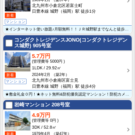
北九州市小倉北区若富士町
日豊本線 城野（福岡）駅 徒歩1分
新着
マンション
★インターネット使い放題♪月額無料！！ＪＲ城野駅までなんと徒歩１分！２面採光で日当たり良好♪広々１２･･･
コンダクトレジデンスJONO(コンダクトレジデン
ス城野)
905号室
5.7万円
5000円
1LDK
29.92㎡
2024年2月
（築2年）
新着
北九州市小倉南区富士見
マンション
日豊本線 城野（福岡）駅 徒歩4分
★敷金礼金０円！★ネット無料&防犯優良認定マンション！防犯カメラやモニター付きオートロック､窓サブロ･･･
岩崎マンション
208号室
4.9万円
0円
3DK
52.8㎡
1979年4月
（築47年）
新着