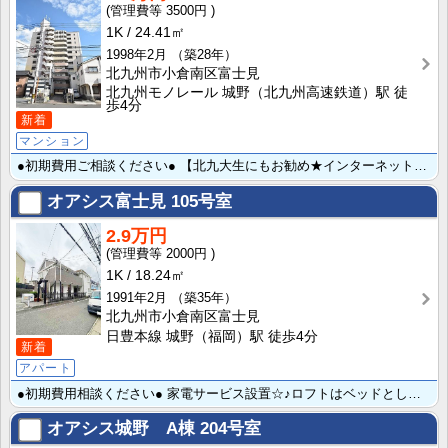
3500円
1K
24.41㎡
1998年2月
（築28年）
北九州市小倉南区富士見
北九州モノレール 城野（北九州高速鉄道）駅 徒
歩4分
新着
マンション
●初期費用ご相談ください● 【北九大生にもお勧め★インターネット無料♪】 インターネット無料☆最寄り･･･
オアシス富士見
105号室
2.9万円
2000円
1K
18.24㎡
1991年2月
（築35年）
北九州市小倉南区富士見
日豊本線 城野（福岡）駅 徒歩4分
新着
アパート
●初期費用相談ください● 家電サービス設置☆♪ロフトはベッドとして収納スペースとしても工夫しながら楽･･･
オアシス城野 A棟
204号室