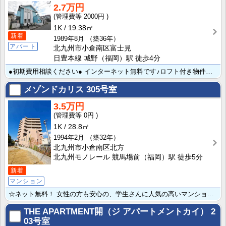
2.7万円
2000円
1K
19.38㎡
新着
1989年8月
（築36年）
アパート
北九州市小倉南区富士見
日豊本線 城野（福岡）駅 徒歩4分
●初期費用相談ください● インターネット無料です♪ロフト付き物件★ＪＲ城野駅まで徒歩４分♪コンビニ・･･･
メゾンドカリス
305号室
3.5万円
0円
1K
28.8㎡
1994年2月
（築32年）
北九州市小倉南区北方
北九州モノレール 競馬場前（福岡）駅 徒歩5分
新着
マンション
☆ネット無料！ 女性の方も安心の、学生さんに人気の高いマンション♪ モノレール競馬場前⇒徒歩５分！ ･･･
THE APARTMENT開（ジ アパートメントカイ）
2
03号室