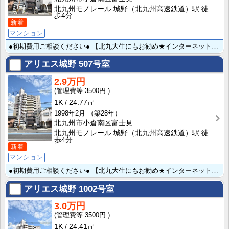
北九州モノレール 城野（北九州高速鉄道）駅 徒
歩4分
新着
マンション
●初期費用ご相談ください● 【北九大生にもお勧め★インターネット無料♪】 インターネット無料☆最寄り･･･
アリエス城野
507号室
2.9万円
3500円
1K
24.77㎡
1998年2月
（築28年）
北九州市小倉南区富士見
北九州モノレール 城野（北九州高速鉄道）駅 徒
歩4分
新着
マンション
●初期費用ご相談ください● 【北九大生にもお勧め★インターネット無料♪】 インターネット無料☆最寄り･･･
アリエス城野
1002号室
3.0万円
3500円
1K
24.41㎡