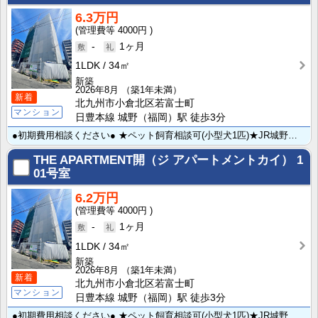
6.3万円
4000円
-
1ヶ月
1LDK
34㎡
新築
2026年8月
（築1年未満）
新着
北九州市小倉北区若富士町
マンション
日豊本線 城野（福岡）駅 徒歩3分
●初期費用相談ください● ★ペット飼育相談可(小型犬1匹)★JR城野駅まで徒歩3分＆北九州総合病院ま･･･
THE APARTMENT開（ジ アパートメントカイ）
1
01号室
6.2万円
4000円
-
1ヶ月
1LDK
34㎡
新築
2026年8月
（築1年未満）
新着
北九州市小倉北区若富士町
マンション
日豊本線 城野（福岡）駅 徒歩3分
●初期費用相談ください● ★ペット飼育相談可(小型犬1匹)★JR城野駅まで徒歩3分＆北九州総合病院ま･･･