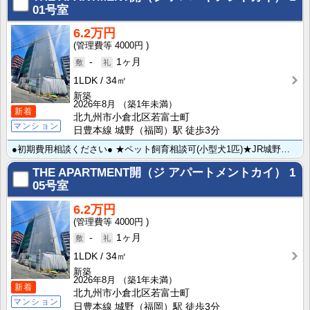
01号室
6.2万円
4000円
-
1ヶ月
1LDK
34㎡
新築
2026年8月
（築1年未満）
新着
北九州市小倉北区若富士町
マンション
日豊本線 城野（福岡）駅 徒歩3分
●初期費用相談ください● ★ペット飼育相談可(小型犬1匹)★JR城野駅まで徒歩3分＆北九州総合病院ま･･･
THE APARTMENT開（ジ アパートメントカイ）
1
05号室
6.2万円
4000円
-
1ヶ月
1LDK
34㎡
新築
2026年8月
（築1年未満）
新着
北九州市小倉北区若富士町
マンション
日豊本線 城野（福岡）駅 徒歩3分