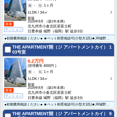
-
1ヶ月
1LDK
34㎡
新築
2026年8月
（築1年未満）
新着
北九州市小倉北区若富士町
マンション
日豊本線 城野（福岡）駅 徒歩3分
●初期費用相談ください● ★ペット飼育相談可(小型犬1匹)★JR城野駅まで徒歩3分＆北九州総合病院ま･･･
THE APARTMENT開（ジ アパートメントカイ）
1
03号室
6.2万円
4000円
-
1ヶ月
1LDK
34㎡
新築
2026年8月
（築1年未満）
新着
北九州市小倉北区若富士町
マンション
日豊本線 城野（福岡）駅 徒歩3分
●初期費用相談ください● ★ペット飼育相談可(小型犬1匹)★JR城野駅まで徒歩3分＆北九州総合病院ま･･･
THE APARTMENT開（ジ アパートメントカイ）
9