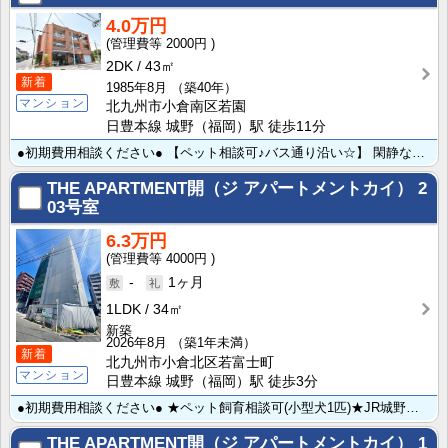
4.0万円
2000円
2DK
43㎡
新着
1985年8月
（築40年）
マンション
北九州市小倉南区若園
日豊本線 城野（福岡）駅 徒歩11分
●初期費用相談ください● 【ペット相談可♪バス通り沿い☆】 閑静な住宅街･過ごしやすい環境♪ワンちゃ･･･
THE APARTMENT開（ジ アパートメントカイ）
2
03号室
6.3万円
4000円
-
1ヶ月
1LDK
34㎡
新築
2026年8月
（築1年未満）
新着
北九州市小倉北区若富士町
マンション
日豊本線 城野（福岡）駅 徒歩3分
●初期費用相談ください● ★ペット飼育相談可(小型犬1匹)★JR城野駅まで徒歩3分＆北九州総合病院ま･･･
THE APARTMENT開（ジ アパートメントカイ）
1