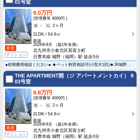
01号室
9.0万円
4000円
-
2ヶ月
2LDK
54.8㎡
新築
2026年8月
（築1年未満）
新着
北九州市小倉北区若富士町
マンション
日豊本線 城野（福岡）駅 徒歩3分
●初期費用相談ください● ★ペット飼育相談可(小型犬1匹)★JR城野駅まで徒歩3分＆北九州総合病院ま･･･
THE APARTMENT開（ジ アパートメントカイ）
9
03号室
8.8万円
4000円
-
2ヶ月
2LDK
54.8㎡
新築
2026年8月
（築1年未満）
新着
北九州市小倉北区若富士町
マンション
日豊本線 城野（福岡）駅 徒歩3分