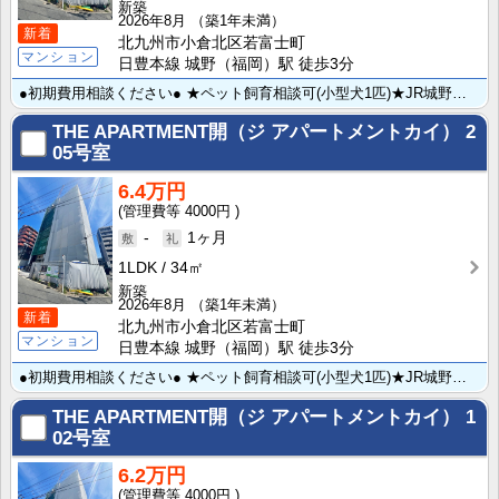
新築
2026年8月
（築1年未満）
新着
北九州市小倉北区若富士町
マンション
日豊本線 城野（福岡）駅 徒歩3分
●初期費用相談ください● ★ペット飼育相談可(小型犬1匹)★JR城野駅まで徒歩3分＆北九州総合病院ま･･･
THE APARTMENT開（ジ アパートメントカイ）
2
05号室
6.4万円
4000円
-
1ヶ月
1LDK
34㎡
新築
2026年8月
（築1年未満）
新着
北九州市小倉北区若富士町
マンション
日豊本線 城野（福岡）駅 徒歩3分
●初期費用相談ください● ★ペット飼育相談可(小型犬1匹)★JR城野駅まで徒歩3分＆北九州総合病院ま･･･
THE APARTMENT開（ジ アパートメントカイ）
1
02号室
6.2万円
4000円