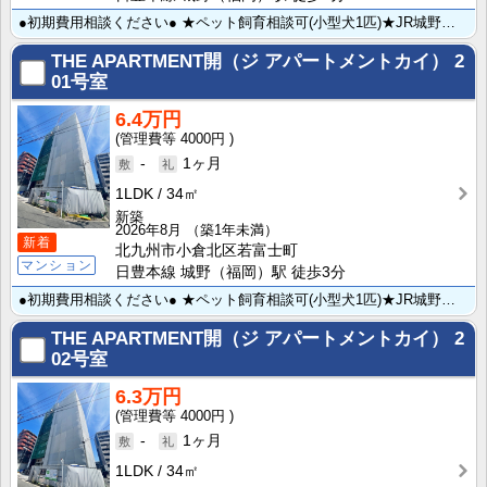
●初期費用相談ください● ★ペット飼育相談可(小型犬1匹)★JR城野駅まで徒歩3分＆北九州総合病院ま･･･
THE APARTMENT開（ジ アパートメントカイ）
2
01号室
6.4万円
4000円
-
1ヶ月
1LDK
34㎡
新築
2026年8月
（築1年未満）
新着
北九州市小倉北区若富士町
マンション
日豊本線 城野（福岡）駅 徒歩3分
●初期費用相談ください● ★ペット飼育相談可(小型犬1匹)★JR城野駅まで徒歩3分＆北九州総合病院ま･･･
THE APARTMENT開（ジ アパートメントカイ）
2
02号室
6.3万円
4000円
-
1ヶ月
1LDK
34㎡