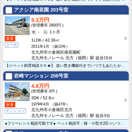
アクシア南若園
203号室
5.3万円
2800円
-
1ヶ月
新着
1LDK
42.36㎡
コーポ
2011年1月
（築15年）
北九州市小倉南区南若園町
北九州モノレール 北方（福岡）駅 徒歩15分
【☆ペット飼育相談ＯＫ★】 追い焚き機能付きでいつでもあたたかいお風呂が楽しめますよ！遮熱断熱ペアガ･･･
岩崎マンション
208号室
4.9万円
0円
3DK
52.8㎡
1979年4月
（築47年）
新着
北九州市小倉南区北方
マンション
北九州モノレール 北方（福岡）駅 徒歩3分
●フリーレント相談可能です● ペット相談可：猫・小型犬2匹☆いつでもあたたかいお風呂が楽しめる追い焚･･･