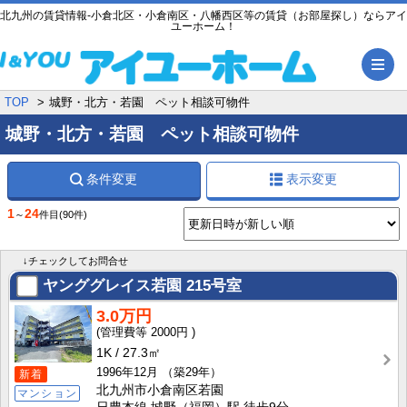
北九州の賃貸情報-小倉北区・小倉南区・八幡西区等の賃貸（お部屋探し）ならアイ
ユーホーム！
メ
TOP
城野・北方・若園 ペット相談可物件
城野・北方・若園 ペット相談可物件
条件変更
表示変更
1
24
～
件目
(90件)
↓チェックしてお問合せ
ヤンググレイス若園
215号室
3.0万円
2000円
1K
27.3㎡
1996年12月
（築29年）
新着
北九州市小倉南区若園
マンション