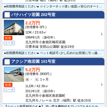
日豊本線 城野（福岡）駅 徒歩9分
●初期費用相談ください● ☆インターネット使い放題♪♪安心のオートロック付きで女性も安心ですね☆ペッ･･･
パナハイツ若園
202号室
2.2万円
0円
1DK
23.63㎡
1984年1月
（築42年）
新着
北九州市小倉南区蜷田若園
コーポ
日豊本線 安部山公園駅 徒歩19分
●初期費用相談ください● ペット相談可♪少し広めのお部屋に引っ越したいけど家賃と初期費用が気になる・･･･
アクシア南若園
101号室
5.2万円
2800円
-
1ヶ月
新着
1LDK
42.36㎡
コーポ
2011年1月
（築15年）
北九州市小倉南区南若園町
北九州モノレール 北方（福岡）駅 徒歩15分
【☆ペット飼育相談ＯＫ★】 追い焚き機能付きでいつでもあたたかいお風呂が楽しめますよ！遮熱断熱ペアガ･･･