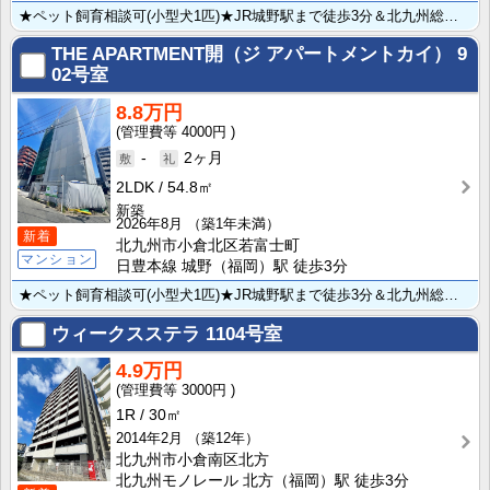
★ペット飼育相談可(小型犬1匹)★JR城野駅まで徒歩3分＆北九州総合病院まで徒歩5分★ネット無料＆都･･･
THE APARTMENT開（ジ アパートメントカイ）
9
02号室
8.8万円
4000円
-
2ヶ月
2LDK
54.8㎡
新築
2026年8月
（築1年未満）
新着
北九州市小倉北区若富士町
マンション
日豊本線 城野（福岡）駅 徒歩3分
★ペット飼育相談可(小型犬1匹)★JR城野駅まで徒歩3分＆北九州総合病院まで徒歩5分★ネット無料＆都･･･
ウィークスステラ
1104号室
4.9万円
3000円
1R
30㎡
2014年2月
（築12年）
北九州市小倉南区北方
北九州モノレール 北方（福岡）駅 徒歩3分