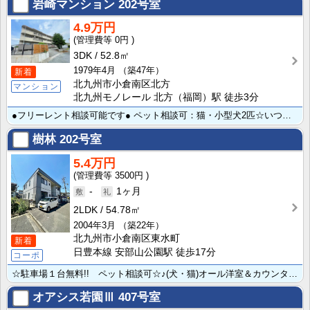
岩崎マンション
202号室
4.9万円
0円
3DK
52.8㎡
1979年4月
（築47年）
新着
北九州市小倉南区北方
マンション
北九州モノレール 北方（福岡）駅 徒歩3分
●フリーレント相談可能です● ペット相談可：猫・小型犬2匹☆いつでもあたたかいお風呂が楽しめる追い焚･･･
樹林
202号室
5.4万円
3500円
-
1ヶ月
2LDK
54.78㎡
2004年3月
（築22年）
北九州市小倉南区東水町
新着
日豊本線 安部山公園駅 徒歩17分
コーポ
☆駐車場１台無料!! ペット相談可☆♪(犬・猫)オール洋室＆カウンターキッチンは新婚さんにも人気です･･･
オアシス若園Ⅲ
407号室