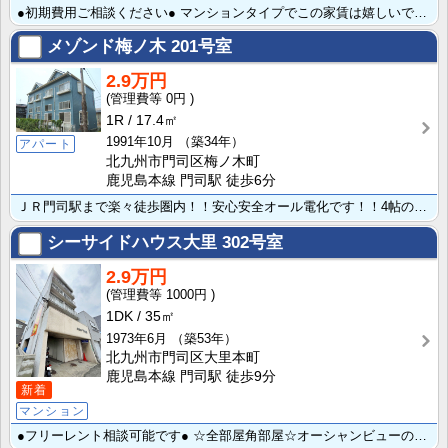
●初期費用ご相談ください● マンションタイプでこの家賃は嬉しいですね☆二口ガスコンロ設置可なので料理･･･
メゾンド梅ノ木
201号室
2.9万円
0円
1R
17.4㎡
1991年10月
（築34年）
アパート
北九州市門司区梅ノ木町
鹿児島本線 門司駅 徒歩6分
ＪＲ門司駅まで楽々徒歩圏内！！安心安全オール電化です！！4帖の広いロフトが魅力です♪
シーサイドハウス大里
302号室
2.9万円
1000円
1DK
35㎡
1973年6月
（築53年）
北九州市門司区大里本町
鹿児島本線 門司駅 徒歩9分
新着
マンション
●フリーレント相談可能です● ☆全部屋角部屋☆オーシャンビューのお部屋です！JR門司駅まで徒歩圏内で･･･