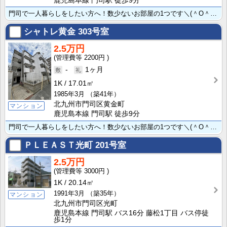
鹿児島本線 門司駅 徒歩9分
門司で一人暮らしをしたい方へ！数少ないお部屋の1つです＼(＾О＾)／JR門司駅徒歩約9分と好立地です･･･
シャトレ黄金
303号室
2.5万円
2200円
-
1ヶ月
1K
17.01㎡
1985年3月
（築41年）
北九州市門司区黄金町
マンション
鹿児島本線 門司駅 徒歩9分
門司で一人暮らしをしたい方へ！数少ないお部屋の1つです＼(＾О＾)／JR門司駅徒歩約9分と好立地です･･･
ＰＬＥＡＳＴ光町
201号室
2.5万円
3000円
1K
20.14㎡
1991年3月
（築35年）
マンション
北九州市門司区光町
鹿児島本線 門司駅 バス16分 藤松1丁目 バス停徒
歩1分