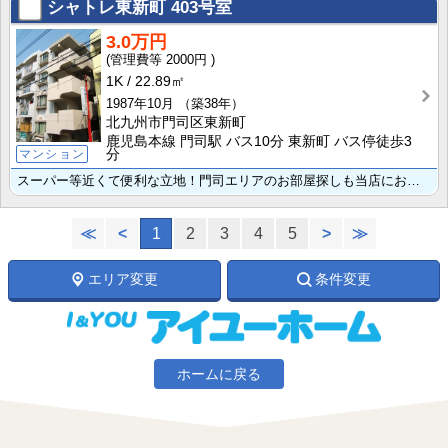
シャトレ東新町
403号室
3.0万円
2000円
1K
22.89㎡
1987年10月
（築38年）
北九州市門司区東新町
鹿児島本線 門司駅 バス10分 東新町 バス停徒歩3
分
マンション
スーパー等近くて便利な立地！門司エリアのお部屋探しも当店にお任せ下さい、メール＆お電話お待ちしており･･･
≪
<
1
2
3
4
5
>
≫
エリア変更
条件変更
ホームに戻る