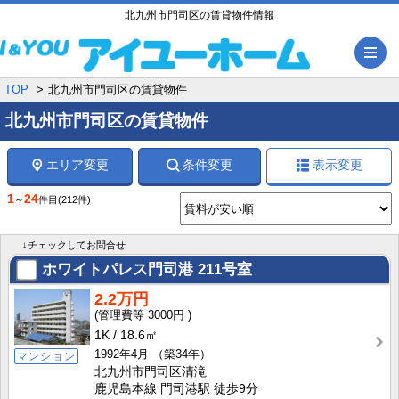
北九州市門司区の賃貸物件情報
メ
TOP
北九州市門司区の賃貸物件
北九州市門司区の賃貸物件
エリア変更
条件変更
表示変更
1
24
～
件目
(212件)
↓チェックしてお問合せ
ホワイトパレス門司港
211号室
2.2万円
3000円
1K
18.6㎡
1992年4月
（築34年）
マンション
北九州市門司区清滝
鹿児島本線 門司港駅 徒歩9分