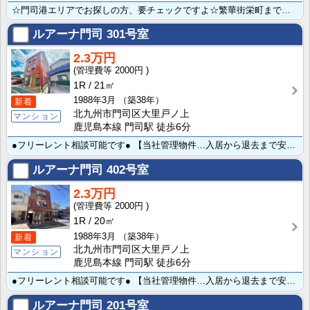
☆門司港エリアでお探しの方、要チェックですよ☆繁華街栄町まで約400mほどと、ビジネスに通学に便利で･･･
ルアーナ門司
301号室
2.3万円
2000円
1R
21㎡
1988年3月
（築38年）
新着
北九州市門司区大里戸ノ上
マンション
鹿児島本線 門司駅 徒歩6分
●フリーレント相談可能です● 【当社管理物件…入居から退去まで安心のサポート体制♪】ＪＲ門司駅徒歩約･･･
ルアーナ門司
402号室
2.3万円
2000円
1R
20㎡
1988年3月
（築38年）
新着
北九州市門司区大里戸ノ上
マンション
鹿児島本線 門司駅 徒歩6分
●フリーレント相談可能です● 【当社管理物件…入居から退去まで安心のサポート体制♪】ＪＲ門司駅徒歩約･･･
ルアーナ門司
201号室