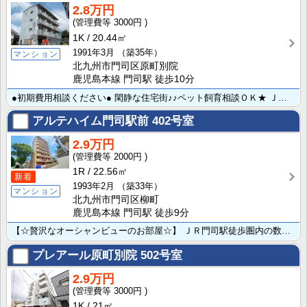
2.8万円
3000円
1K
20.44㎡
1991年3月
（築35年）
マンション
北九州市門司区原町別院
鹿児島本線 門司駅 徒歩10分
●初期費用相談ください● 閑静な住宅街♪♪ペット飼育相談ＯＫ★ ＪＲ門司駅まで徒歩８分！最寄りのバス･･･
アルテハイム門司駅前
402号室
2.9万円
2000円
1R
22.56㎡
新着
1993年2月
（築33年）
マンション
北九州市門司区柳町
鹿児島本線 門司駅 徒歩9分
【☆贅沢なオーシャンビューのお部屋☆】 ＪＲ門司駅徒歩圏内の数少ないマンションです☆ご要望の多い室内･･･
プレアール原町別院
502号室
2.9万円
3000円
1K
21㎡