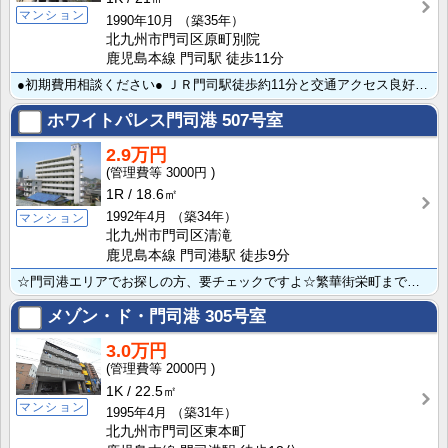
マンション
1990年10月
（築35年）
北九州市門司区原町別院
鹿児島本線 門司駅 徒歩11分
●初期費用相談ください● ＪＲ門司駅徒歩約11分と交通アクセス良好です♪コンビニ・スーパーへも徒歩圏･･･
ホワイトパレス門司港
507号室
2.9万円
3000円
1R
18.6㎡
1992年4月
（築34年）
マンション
北九州市門司区清滝
鹿児島本線 門司港駅 徒歩9分
☆門司港エリアでお探しの方、要チェックですよ☆繁華街栄町まで約400mほどと、ビジネスに通学に便利で･･･
メゾン・ド・門司港
305号室
3.0万円
2000円
1K
22.5㎡
マンション
1995年4月
（築31年）
北九州市門司区東本町