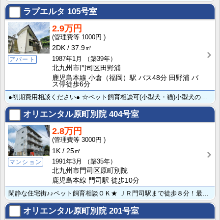
ラプエルタ
105号室
2.9万円
1000円
2DK
37.9㎡
1987年1月
（築39年）
アパート
北九州市門司区田野浦
鹿児島本線 小倉（福岡）駅 バス48分 田野浦 バ
ス停徒歩6分
●初期費用相談ください● ☆ペット飼育相談可(小型犬・猫)小型犬の場合家賃2,000円アップ、猫の場･･･
オリエンタル原町別院
404号室
2.8万円
3000円
1K
25㎡
1991年3月
（築35年）
マンション
北九州市門司区原町別院
鹿児島本線 門司駅 徒歩10分
閑静な住宅街♪♪ペット飼育相談ＯＫ★ ＪＲ門司駅まで徒歩８分！最寄りのバス停へも徒歩3分交通アクセス･･･
オリエンタル原町別院
201号室