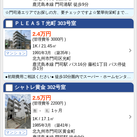
鹿児島本線 門司港駅 徒歩9分
☆門司港エリアでお探しの方、要チェックですよ☆繁華街栄町まで約400mほどと、ビジネスに通学に便利で･･･
ＰＬＥＡＳＴ光町
303号室
2.4万円
3000円
1K
21.45㎡
1991年3月
（築35年）
マンション
北九州市門司区光町
鹿児島本線 門司駅 バス16分 藤松1丁目 バス停徒
歩1分
●初期費用ご相談ください● 徒歩10分圏内でスーパー・ホームセンター・レンタルショップ・ドラッグスト･･･
シャトレ黄金
302号室
2.5万円
2200円
-
1ヶ月
1K
17.1㎡
1985年3月
（築41年）
北九州市門司区黄金町
マンション