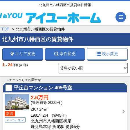
北九州市八幡西区の賃貸物件情報
メ
TOP
北九州市八幡西区の賃貸物件
北九州市八幡西区の賃貸物件
エリア変更
条件変更
表示変更
1
24
～
件目
(49件)
↓チェックしてお問合せ
平丘台マンション
405号室
2.6万円
2000円
2K
24㎡
新着
1981年2月
（築45年）
マンション
北九州市八幡西区折尾
鹿児島本線 折尾駅 徒歩5分