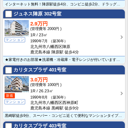
インターネット無料！陣原駅徒歩4分、コンビニ徒歩2分、ドラッグストアも近くて便利。バストイレ別、独立･･･
ジュネス陣原
302号室
2.9万円
2000円
1R
23㎡
マンション
1990年7月
（築36年）
北九州市八幡西区陣原
鹿児島本線 陣原駅 徒歩4分
★家電付きのお部屋★洗濯機・冷蔵庫・電子レンジが付いています！！陣原駅徒歩4分、コンビニ徒歩2分、ド･･･
カリタスプラザ
401号室
3.0万円
1000円
1R
26.23㎡
新着
1990年8月
（築36年）
マンション
北九州市八幡西区西神原町
鹿児島本線 黒崎駅 徒歩9分
黒崎駅徒歩9分、スーパー・コンビニ近くて便利なマンションタイプ。最上階ロフト付きのお部屋です。バスト･･･
カリタスプラザ
403号室