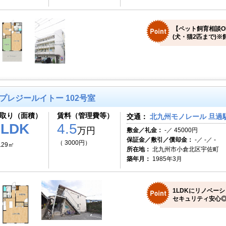
【ペット飼育相談O
(犬・猫2匹まで)※
プレジールイトー 102号室
取り（面積）
賃料（管理費等）
交通：
北九州モノレール 旦過駅
1LDK
4.5
万円
敷金／礼金：
-／ 45000円
保証金／敷引／償却金：
-／ -／ -
（ 3000円）
.29㎡
所在地：
北九州市小倉北区宇佐町
築年月：
1985年3月
1LDKにリノベー
セキュリティ安心◎