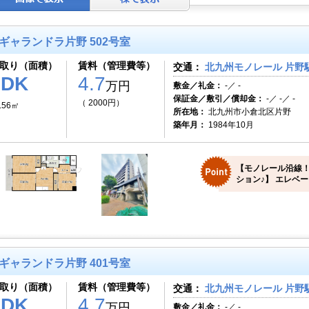
ギャランドラ片野 502号室
取り（面積）
賃料（管理費等）
交通：
北九州モノレール 片野駅
3DK
4.7
万円
敷金／礼金：
-／ -
保証金／敷引／償却金：
-／ -／ -
（ 2000円）
.56㎡
所在地：
北九州市小倉北区片野
築年月：
1984年10月
【モノレール沿線
ション♪】 エレベー
ギャランドラ片野 401号室
取り（面積）
賃料（管理費等）
交通：
北九州モノレール 片野駅
3DK
4.7
万円
敷金／礼金：
-／ -