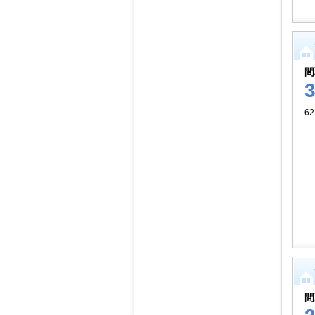
間
62
間