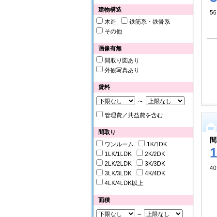
建物構造
56
木造
鉄筋系・鉄骨系
その他
画像有無
間取り図あり
外観写真あり
賃料
～
管理費／共益費を含む
間取り
間
ワンルーム
1K/1DK
1LK/1LDK
2K/2DK
2LK/2LDK
3K/3DK
40
3LK/3LDK
4K/4DK
4LK/4LDK以上
面積
～