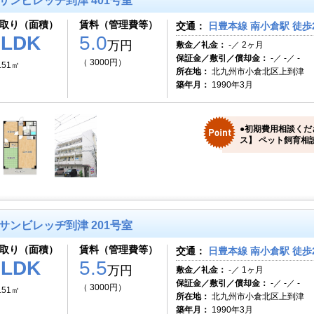
サンビレッヂ到津 401号室
取り（面積）
賃料（管理費等）
交通：
日豊本線 南小倉駅 徒歩
2LDK
5.0
万円
敷金／礼金：
-／ 2ヶ月
保証金／敷引／償却金：
-／ -／ -
（ 3000円）
.51㎡
所在地：
北九州市小倉北区上到津
築年月：
1990年3月
●初期費用相談くだ
ス】 ペット飼育相談
サンビレッヂ到津 201号室
取り（面積）
賃料（管理費等）
交通：
日豊本線 南小倉駅 徒歩
2LDK
5.5
万円
敷金／礼金：
-／ 1ヶ月
保証金／敷引／償却金：
-／ -／ -
（ 3000円）
.51㎡
所在地：
北九州市小倉北区上到津
築年月：
1990年3月