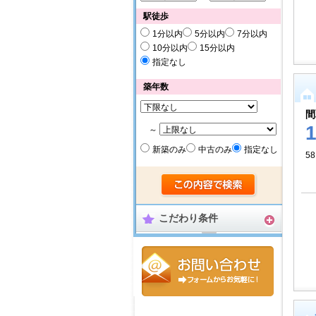
駅徒歩
1分以内
5分以内
7分以内
10分以内
15分以内
指定なし
築年数
間
～
新築のみ
中古のみ
指定なし
58
こだわり条件