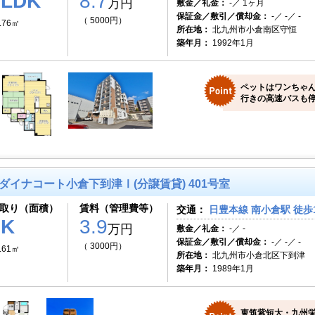
3LDK
8.7
万円
敷金／礼金：
-／ 1ヶ月
保証金／敷引／償却金：
-／ -／ -
（ 5000円）
.76㎡
所在地：
北九州市小倉南区守恒
築年月：
1992年1月
ペットはワンちゃ
行きの高速バスも停
ダイナコート小倉下到津Ⅰ(分譲賃貸) 401号室
取り（面積）
賃料（管理費等）
交通：
日豊本線 南小倉駅 徒歩
1K
3.9
万円
敷金／礼金：
-／ -
保証金／敷引／償却金：
-／ -／ -
（ 3000円）
.61㎡
所在地：
北九州市小倉北区下到津
築年月：
1989年1月
東筑紫短大・九州