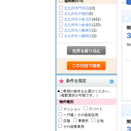
福岡県
(574)
北九州市門司区
(13)
北九州市戸畑区
(5)
北九州市小倉北区
(431)
北九州市小倉南区
(122)
間
北九州市八幡東区
(1)
北九州市八幡西区
(2)
56
住所を絞り込む
条件を指定
■ご希望の条件をお選びください。
（複数選択が可能です。）
物件種別
マンション
アパート
一戸建／その他居住用
店舗
事務所
土地
間
その他事業用