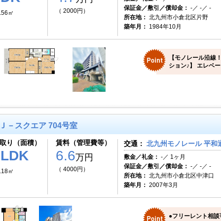
保証金／敷引／償却金：
-／ -／ -
（ 2000円）
.56㎡
所在地：
北九州市小倉北区片野
築年月：
1984年10月
【モノレール沿線
ション♪】 エレベー
Ｊ－スクエア 704号室
取り（面積）
賃料（管理費等）
交通：
北九州モノレール 平和通
1LDK
6.6
万円
敷金／礼金：
-／ 1ヶ月
保証金／敷引／償却金：
-／ -／ -
（ 4000円）
.18㎡
所在地：
北九州市小倉北区中津口
築年月：
2007年3月
●フリーレント相談