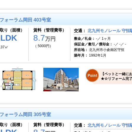
フォーラム岡田 403号室
取り（面積）
賃料（管理費等）
交通：
北九州モノレール 守恒駅
3LDK
8.7
万円
敷金／礼金：
-／ 1ヶ月
保証金／敷引／償却金：
-／ -／ -
（ 5000円）
.37㎡
所在地：
北九州市小倉南区守恒
築年月：
1992年1月
【ペットと一緒にお
★☆リフォーム完了
フォーラム岡田 305号室
取り（面積）
賃料（管理費等）
交通：
北九州モノレール 守恒駅