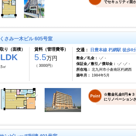
でセキュリティ面が
くさみ一木ビル 605号室
取り（面積）
賃料（管理費等）
交通：
日豊本線 朽網駅 徒歩8
1LDK
5.5
万円
敷金／礼金：
-／ -
保証金／敷引／償却金：
-／ -／ -
（ 3000円）
.5㎡
所在地：
北九州市小倉南区朽網西
築年月：
1984年5月
☆敷金礼金0円★３
にリノベーションさ