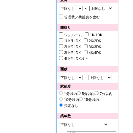
賃料
～
管理費／共益費を含む
間取り
ワンルーム
1K/1DK
1LK/1LDK
2K/2DK
2LK/2LDK
3K/3DK
3LK/3LDK
4K/4DK
4LK/4LDK以上
面積
～
駅徒歩
1分以内
5分以内
7分以内
10分以内
15分以内
指定なし
築年数