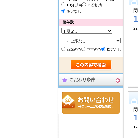
10分以内
15分以内
間
指定なし
築年数
22
～
新築のみ
中古のみ
指定なし
こだわり条件
間
19