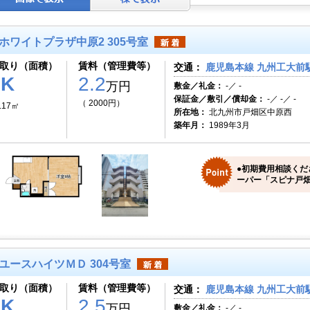
ホワイトプラザ中原2 305号室
取り（面積）
賃料（管理費等）
交通：
鹿児島本線 九州工大前駅
1K
2.2
万円
敷金／礼金：
-／ -
保証金／敷引／償却金：
-／ -／ -
（ 2000円）
.17㎡
所在地：
北九州市戸畑区中原西
築年月：
1989年3月
●初期費用相談くだ
ーパー「スピナ戸畑
ユースハイツＭＤ 304号室
取り（面積）
賃料（管理費等）
交通：
鹿児島本線 九州工大前駅
1K
2.5
万円
敷金／礼金：
-／ -