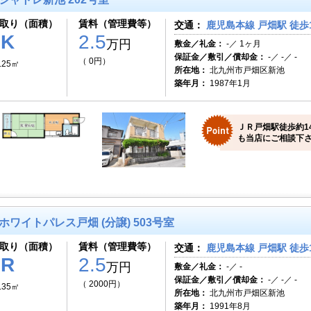
取り（面積）
賃料（管理費等）
交通：
鹿児島本線 戸畑駅 徒歩
1K
2.5
万円
敷金／礼金：
-／ 1ヶ月
保証金／敷引／償却金：
-／ -／ -
（ 0円）
.25㎡
所在地：
北九州市戸畑区新池
築年月：
1987年1月
ＪＲ戸畑駅徒歩約1
も当店にご相談下
ホワイトパレス戸畑 (分譲) 503号室
取り（面積）
賃料（管理費等）
交通：
鹿児島本線 戸畑駅 徒歩
1R
2.5
万円
敷金／礼金：
-／ -
保証金／敷引／償却金：
-／ -／ -
（ 2000円）
.35㎡
所在地：
北九州市戸畑区新池
築年月：
1991年8月