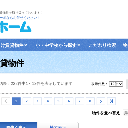
貸物件を取り扱っております！
ーポならお任せください！
向け賃貸物件
小・中学校から探す
こだわり検索
物
貸物件
結果：222件中1～12件を表示しています
表示件数：
1
2
3
4
5
6
7
8
物件を並べ替え
賃