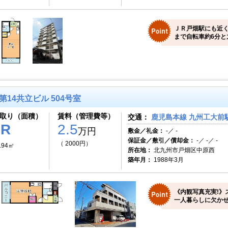
ＪＲ戸畑駅にも近
まで自転車約6分と
第14共立ビル 504号室
取り（面積）
賃料（管理費等）
交通：
鹿児島本線 九州工大前駅
1R
2.5
万円
敷金／礼金：
-／ -
保証金／敷引／償却金：
-／ -／ -
（ 2000円）
.94㎡
所在地：
北九州市戸畑区中原西
築年月：
1988年3月
《内観写真充実!》
一人暮らしに欠かせ