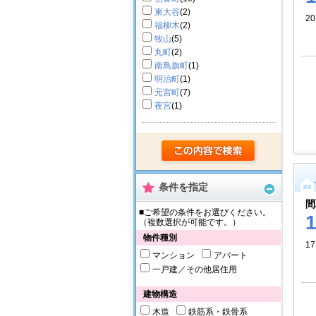
東大谷
(2)
2
福柳木
(2)
牧山
(5)
丸町
(2)
南鳥旗町
(1)
明治町
(1)
元宮町
(7)
夜宮
(1)
条件を指定
間
■ご希望の条件をお選びください。
（複数選択が可能です。）
物件種別
17
マンション
アパート
一戸建／その他居住用
建物構造
木造
鉄筋系・鉄骨系