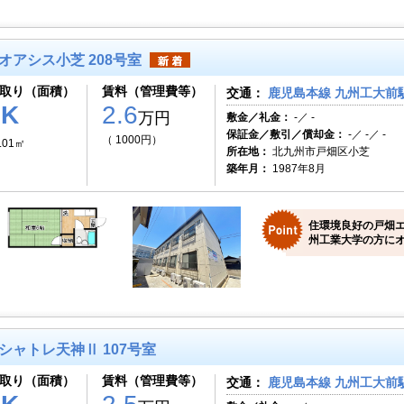
オアシス小芝 208号室
取り（面積）
賃料（管理費等）
交通：
鹿児島本線 九州工大前駅
1K
2.6
万円
敷金／礼金：
-／ -
保証金／敷引／償却金：
-／ -／ -
（ 1000円）
.01㎡
所在地：
北九州市戸畑区小芝
築年月：
1987年8月
住環境良好の戸畑
州工業大学の方にオ
シャトレ天神Ⅱ 107号室
取り（面積）
賃料（管理費等）
交通：
鹿児島本線 九州工大前駅