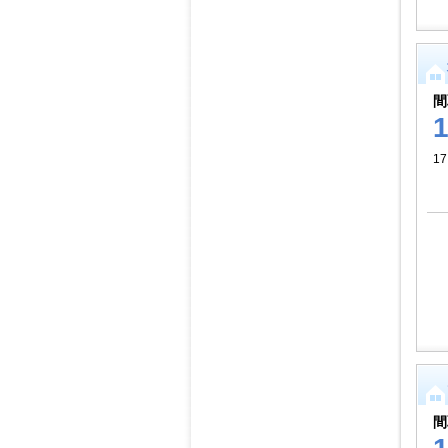
間
17
間