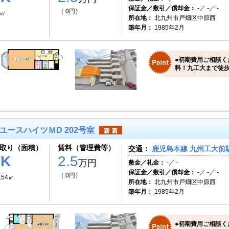
保証金／敷引／償却金：
-／ -／ -
（ 0円）
0㎡
所在地：
北九州市戸畑区中原西
築年月：
1985年2月
●初期費用ご相談くだ
料！九工大まで徒歩約
ユースハイツＭD 202号室
取り（面積）
賃料（管理費等）
交通：
鹿児島本線 九州工大前駅
1K
2.5
万円
敷金／礼金：
-／ -
保証金／敷引／償却金：
-／ -／ -
（ 0円）
.54㎡
所在地：
北九州市戸畑区中原西
築年月：
1985年2月
●初期費用ご相談く