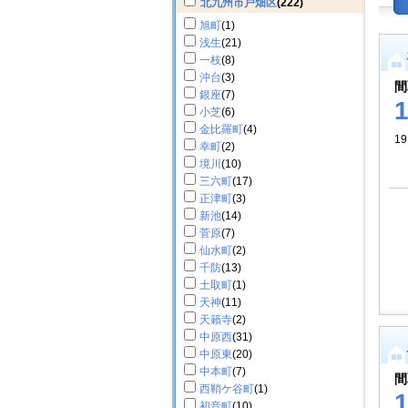
北九州市戸畑区
(222)
旭町
(1)
浅生
(21)
一枝
(8)
沖台
(3)
間
銀座
(7)
小芝
(6)
金比羅町
(4)
19
幸町
(2)
境川
(10)
三六町
(17)
正津町
(3)
新池
(14)
菅原
(7)
仙水町
(2)
千防
(13)
土取町
(1)
天神
(11)
天籟寺
(2)
中原西
(31)
中原東
(20)
中本町
(7)
間
西鞘ケ谷町
(1)
初音町
(10)