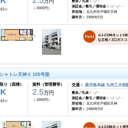
1K
2.5
万円
敷金／礼金：
-／ -
保証金／敷引／償却金：
-／ -／ -
（ 3000円）
.62㎡
所在地：
北九州市戸畑区天神
築年月：
1988年5月
☆J-COMネット
な立地！2口ガスコ
シャトレ天神Ⅱ 105号室
取り（面積）
賃料（管理費等）
交通：
鹿児島本線 九州工大前駅
1K
2.5
万円
敷金／礼金：
-／ -
保証金／敷引／償却金：
-／ -／ -
（ 3000円）
.62㎡
所在地：
北九州市戸畑区天神
築年月：
1988年5月
☆J-COMネット