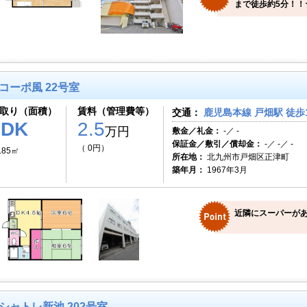
まで徒歩約5分！！
コーポ風 22号室
取り（面積）
賃料（管理費等）
交通：
鹿児島本線 戸畑駅 徒歩
2DK
2.5
万円
敷金／礼金：
-／ -
保証金／敷引／償却金：
-／ -／ -
（ 0円）
.85㎡
所在地：
北九州市戸畑区正津町
築年月：
1967年3月
近隣にスーパーがあ
シャトレ新池 202号室