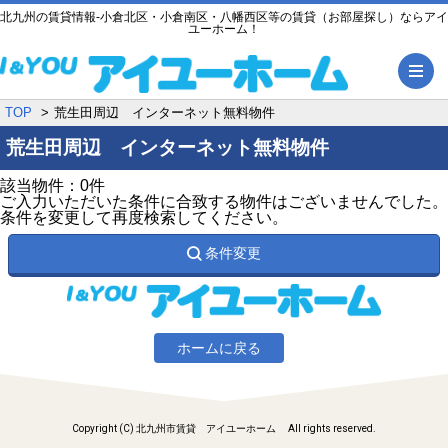
北九州の賃貸情報-小倉北区・小倉南区・八幡西区等の賃貸（お部屋探し）ならアイ
ユーホーム！
メ
TOP
荒生田周辺 インターネット無料物件
荒生田周辺 インターネット無料物件
該当物件：0件
ご入力いただいた条件に合致する物件はございませんでした。
条件を変更して再度検索してください。
条件変更
ホームに戻る
Copyright (C) 北九州市賃貸 アイユーホーム All rights reserved.