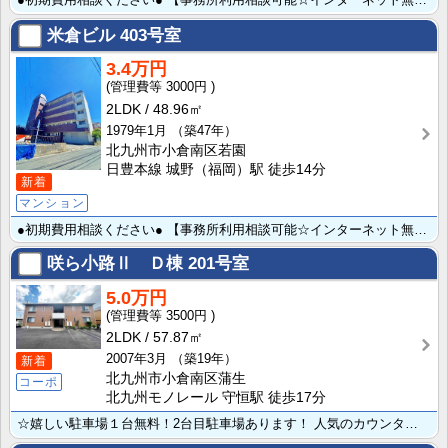
米倉ビル
403号室
3.4万円
3000円
2LDK
48.96㎡
1979年1月
（築47年）
北九州市小倉南区若園
日豊本線 城野（福岡）駅 徒歩14分
新着
マンション
●初期費用相談ください● 【事務所利用相談可能☆インターネット無料】 ３ＤＫ⇒２ＬＤＫへリノベーショ･･･
咲ら小路Ⅱ Ｄ棟
201号室
5.0万円
3500円
2LDK
57.87㎡
2007年3月
（築19年）
新着
北九州市小倉南区蒲生
コーポ
北九州モノレール 守恒駅 徒歩17分
☆嬉しい駐車場１台無料！2台目駐車場あります！ 人気のカウンタータイプキッチン♪♪ ３面採光で日当た･･･