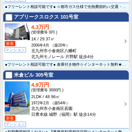
●フリーレント相談可能です● ☆都市ガス仕様で光熱費節約♪♪交通・買物など住環境で人気のモノレール守･･･
アプリークスロクス
101号室
4.3万円
0円
1K
29.37㎡
新着
2006年4月
（築20年）
マンション
北九州市小倉南区八幡町
北九州モノレール 片野駅 徒歩4分
●フリーレント相談可能です● 倉庫付き物件☆インターネット無料★♪自炊派喜ぶシステムキッチン採用♪人･･･
米倉ビル
305号室
4.9万円
3000円
2LDK
48.96㎡
1972年2月
（築54年）
北九州市小倉南区若園
日豊本線 城野（福岡）駅 徒歩14分
新着
マンション
●初期費用相談ください● 【事務所利用相談可能☆インターネット無料】 ３ＤＫ⇒２ＬＤＫへリノベーショ･･･