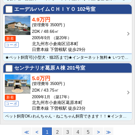
エーデルハイムＣＨＩＹＯ
102号室
4.9万円
3500円
2DK
48.66㎡
2005年9月
（築20年）
新着
北九州市小倉南区沼本町
コーポ
日豊本線 下曽根駅 徒歩29分
★ペット飼育可(小型犬・猫2匹まで)★インターネット無料★ いつでもあたたかいお風呂が楽しめる追い焚･･･
センテナリオ葛原Ａ棟
201号室
5.0万円
3500円
2DK
43.75㎡
2009年1月
（築17年）
新着
北九州市小倉南区葛原本町
コーポ
日豊本線 下曽根駅 徒歩23分
ペット飼育OK♪わんちゃん・ねこちゃん飼育できます！！★インターネット月額使用料が無料になりました!･･･
≪
<
1
2
3
4
5
>
≫