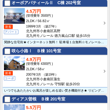
オーボアパティールⅡ C棟
202号室
4.5万円
3500円
2LDK
56.82㎡
1999年3月
（築27年）
新着
北九州市小倉南区高野
アパート
北九州モノレール 徳力嵐山口駅 徒歩15分
閑静な住宅街★インターネット無料！ 駐車場１台無料☆モノレール徳力嵐山口駅 徒歩15分！具体的な初期･･･
咲ら小路Ⅰ Ｂ棟
101号室
4.9万円
4300円
2LDK
58㎡
新着
2007年3月
（築19年）
コーポ
北九州市小倉南区蒲生
北九州モノレール 守恒駅 徒歩20分
いつでもあたたかいお風呂が楽しめる追い焚き機能付き★ リビング見渡すカウンターキッチンは小さなお子さ･･･
ディアス曽根 Ｂ棟
201号室
5.5万円