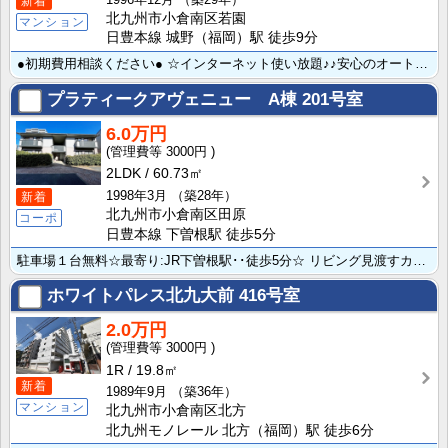
新着
北九州市小倉南区若園
マンション
日豊本線 城野（福岡）駅 徒歩9分
●初期費用相談ください● ☆インターネット使い放題♪♪安心のオートロック付きで女性も安心ですね☆ペッ･･･
プラティークアヴェニュー A棟
201号室
6.0万円
3000円
2LDK
60.73㎡
1998年3月
（築28年）
新着
北九州市小倉南区田原
コーポ
日豊本線 下曽根駅 徒歩5分
駐車場１台無料☆最寄り:JR下曽根駅･･徒歩5分☆ リビング見渡すカウンターキッチンは小さなお子さん･･･
ホワイトパレス北九大前
416号室
2.0万円
3000円
1R
19.8㎡
新着
1989年9月
（築36年）
マンション
北九州市小倉南区北方
北九州モノレール 北方（福岡）駅 徒歩6分