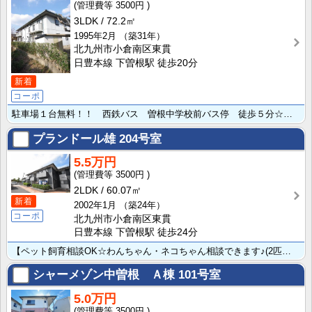
3500円
3LDK
72.2㎡
1995年2月
（築31年）
北九州市小倉南区東貫
日豊本線 下曽根駅 徒歩20分
新着
コーポ
駐車場１台無料！！ 西鉄バス 曽根中学校前バス停 徒歩５分☆ 閑静な住宅街 徒歩圏内にスーパー有!!･･･
プランドール雄
204号室
5.5万円
3500円
2LDK
60.07㎡
新着
2002年1月
（築24年）
コーポ
北九州市小倉南区東貫
日豊本線 下曽根駅 徒歩24分
【ペット飼育相談OK☆わんちゃん・ネコちゃん相談できます♪(2匹まで)】 玄関には下駄箱以外にも物入･･･
シャーメゾン中曽根 Ａ棟
101号室
5.0万円
3500円