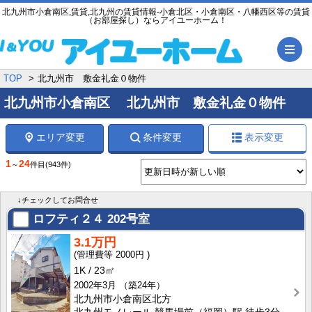
北九州市小倉南区,賃貸,北九州の賃貸情報-小倉北区・小倉南区・八幡西区等の賃貸
（お部屋探し）ならアイユーホーム！
メ
TOP
北九州市 敷金礼金０物件
北九州市小倉南区 北九州市 敷金礼金０物件
エリア変更
条件変更
表示変更
1
24
～
件目
(943件)
↓チェックしてお問合せ
ロフティ２４
202号室
3.1万円
2000円
1K
23㎡
2002年3月
（築24年）
北九州市小倉南区北方