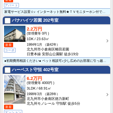
アパート
家電サービス設置☆♪ インターネット無料★ＴＶモニターホン付でセキュリティ面も安心◎♪ コンビニ・ス･･･
パナハイツ若園
202号室
2.2万円
0円
1DK
23.63㎡
1984年1月
（築42年）
新着
北九州市小倉南区蜷田若園
コーポ
日豊本線 安部山公園駅 徒歩19分
●初期費用相談ください● ペット相談可♪少し広めのお部屋に引っ越したいけど家賃と初期費用が気になる・･･･
ハーベスト守恒
402号室
6.2万円
4000円
3LDK
68.91㎡
1998年3月
（築28年）
北九州市小倉南区徳力新町
北九州モノレール 守恒駅 徒歩5分
新着
マンション