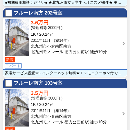
●初期費用相談ください● ★北九州市立大学生へオススメ物件★ モノレール北方駅から徒歩6分☆他,病院･･･
フルーレ南方
202号室
3.6万円
3000円
1K
20.24㎡
2011年11月
（築14年）
北九州市小倉南区南方
北九州モノレール 徳力公団前駅 徒歩10分
新着
アパート
家電サービス設置☆♪ インターネット無料★ＴＶモニターホン付でセキュリティ面も安心◎♪ コンビニ・ス･･･
フルーレ南方
103号室
3.5万円
3000円
1K
20.24㎡
2011年11月
（築14年）
北九州市小倉南区南方
北九州モノレール 徳力公団前駅 徒歩10分
新着