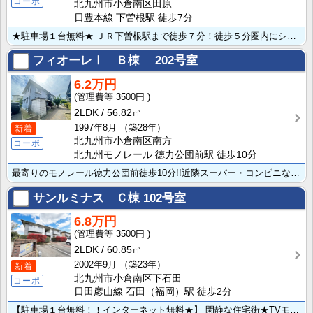
コーポ
北九州市小倉南区田原
日豊本線 下曽根駅 徒歩7分
★駐車場１台無料★ ＪＲ下曽根駅まで徒歩７分！徒歩５分圏内にショッピングセンターも有るので生活便利で･･･
フィオーレⅠ Ｂ棟
202号室
6.2万円
3500円
2LDK
56.82㎡
1997年8月
（築28年）
新着
北九州市小倉南区南方
コーポ
北九州モノレール 徳力公団前駅 徒歩10分
最寄りのモノレール徳力公団前徒歩10分!!近隣スーパー・コンビニなどが揃っていますので生活に便利な立･･･
サンルミナス Ｃ棟
102号室
6.8万円
3500円
2LDK
60.85㎡
2002年9月
（築23年）
新着
北九州市小倉南区下石田
コーポ
日田彦山線 石田（福岡）駅 徒歩2分
【駐車場１台無料！！インターネット無料★】 閑静な住宅街★TVモニターホン付きでセキュリティ面も安心･･･