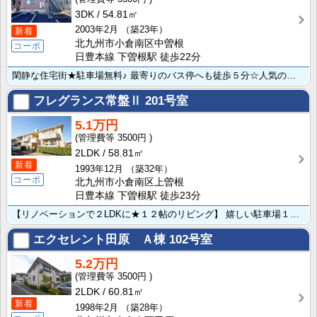
3DK
54.81㎡
2003年2月
（築23年）
新着
北九州市小倉南区中曽根
コーポ
日豊本線 下曽根駅 徒歩22分
閑静な住宅街★駐車場無料♪ 最寄りのバス停へも徒歩５分☆人気の曽根エリアです!!３面採光で、日当たり･･･
フレグランス常盤Ⅱ
201号室
5.1万円
3500円
2LDK
58.81㎡
新着
1993年12月
（築32年）
コーポ
北九州市小倉南区上曽根
日豊本線 下曽根駅 徒歩23分
【リノベーションで２LDKに★１２帖のリビング】 嬉しい駐車場１台無料♪インターネット無料★閑静な住･･･
エクセレント田原 Ａ棟
102号室
5.2万円
3500円
2LDK
60.81㎡
新着
1998年2月
（築28年）