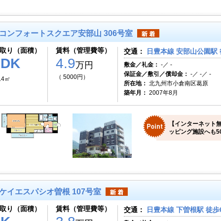
コンフォートスクエア安部山 306号室
取り（面積）
賃料（管理費等）
交通：
日豊本線 安部山公園駅 
1DK
4.9
万円
敷金／礼金：
-／ -
保証金／敷引／償却金：
-／ -／ -
（ 5000円）
.4㎡
所在地：
北九州市小倉南区葛原
築年月：
2007年8月
【インターネット無
ッピング施設へも50
ケイエスパシオ曽根 107号室
取り（面積）
賃料（管理費等）
交通：
日豊本線 下曽根駅 徒歩