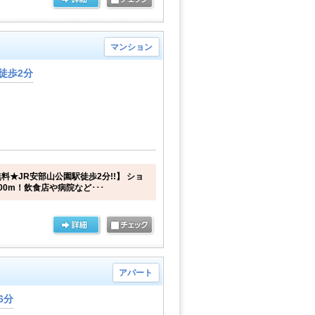
マンション
徒歩2分
料★JR安部山公園駅徒歩2分!!】 ショ
0m！飲食店や病院など･･･
アパート
6分