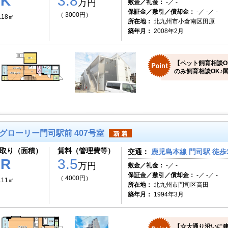
1K
3.8
万円
敷金／礼金：
-／ -
保証金／敷引／償却金：
-／ -／ -
（ 3000円）
.18㎡
所在地：
北九州市小倉南区田原
築年月：
2008年2月
【ペット飼育相談O
のみ飼育相談OK♪
グローリー門司駅前 407号室
取り（面積）
賃料（管理費等）
交通：
鹿児島本線 門司駅 徒歩
1R
3.5
万円
敷金／礼金：
-／ -
保証金／敷引／償却金：
-／ -／ -
（ 4000円）
.11㎡
所在地：
北九州市門司区高田
築年月：
1994年3月
【☆大通り沿いに