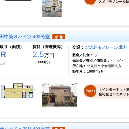
スメ!! モノレール
田中第８ハイツ 403号室
取り（面積）
賃料（管理費等）
交通：
北九州モノレール 北方（
1R
2.5
万円
敷金／礼金：
-／ -
保証金／敷引／償却金：
-／ -／ -
（ 3000円）
.5㎡
所在地：
北九州市小倉南区北方
築年月：
1988年2月
【インターネット無
金礼金ゼロ☆ネット無