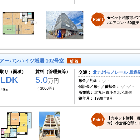
★ペット相談可♪ワ
♪エアコン・50型
アーバンハイツ増居 102号室
取り（面積）
賃料（管理費等）
交通：
北九州モノレール 旦過駅
1LDK
5.0
万円
敷金／礼金：
-／ -
保証金／敷引／償却金：
-／ -／ -
（ 3000円）
.49㎡
所在地：
北九州市小倉北区馬借
築年月：
1988年8月
【☆ネット無料！都
☆】 小倉都心部１