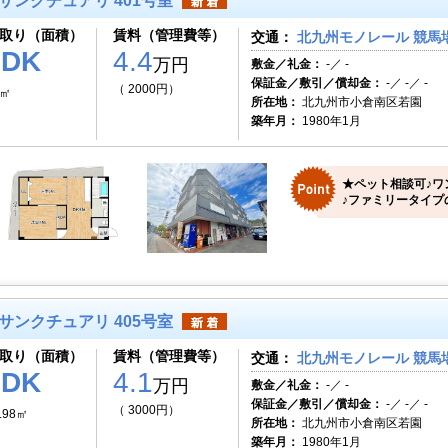
サンクチュアリ 401号室
取り（面積）
賃料（管理費等）
交通：
北九州モノレール 競馬場
2DK
4.4
万円
敷金／礼金：
-／ -
保証金／敷引／償却金：
-／ -／ -
（ 2000円）
8㎡
所在地：
北九州市小倉南区若園
築年月：
1980年1月
★ペット相談可♪ワ
♪ファミリータイプ
サンクチュアリ 405号室
取り（面積）
賃料（管理費等）
交通：
北九州モノレール 競馬場
3DK
4.1
万円
敷金／礼金：
-／ -
保証金／敷引／償却金：
-／ -／ -
（ 3000円）
.98㎡
所在地：
北九州市小倉南区若園
築年月：
1980年1月