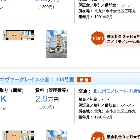
保証金／敷引／償却金：
-／ -／ -
（ 1300円）
1㎡
所在地：
北九州市小倉北区三郎丸
築年月：
1991年2月
敷金礼金０ヶ月★
スメ!! モノレール
エヴァーグレイス小倉Ⅰ 103号室
取り（面積）
賃料（管理費等）
交通：
北九州モノレール 片野駅
1K
2.9
万円
敷金／礼金：
-／ -
保証金／敷引／償却金：
-／ -／ -
（ 1300円）
.4㎡
所在地：
北九州市小倉北区三郎丸
築年月：
1991年2月
敷金礼金０ヶ月★