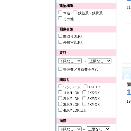
建物構造
2
木造
鉄筋系・鉄骨系
その他
画像有無
間取り図あり
外観写真あり
賃料
～
管理費／共益費を含む
間取り
間
ワンルーム
1K/1DK
1LK/1LDK
2K/2DK
2LK/2LDK
3K/3DK
19
3LK/3LDK
4K/4DK
4LK/4LDK以上
面積
～