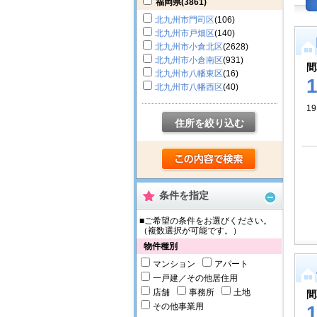
福岡県
(3861)
北九州市門司区
(106)
北九州市戸畑区
(140)
北九州市小倉北区
(2628)
北九州市小倉南区
(931)
間
北九州市八幡東区
(16)
北九州市八幡西区
(40)
19
住所を絞り込む
条件を指定
■ご希望の条件をお選びください。
（複数選択が可能です。）
物件種別
マンション
アパート
一戸建／その他居住用
店舗
事務所
土地
間
その他事業用