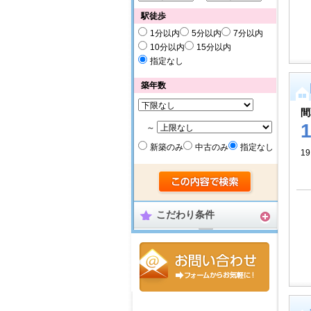
駅徒歩
1分以内
5分以内
7分以内
10分以内
15分以内
指定なし
築年数
間
～
新築のみ
中古のみ
指定なし
19
こだわり条件