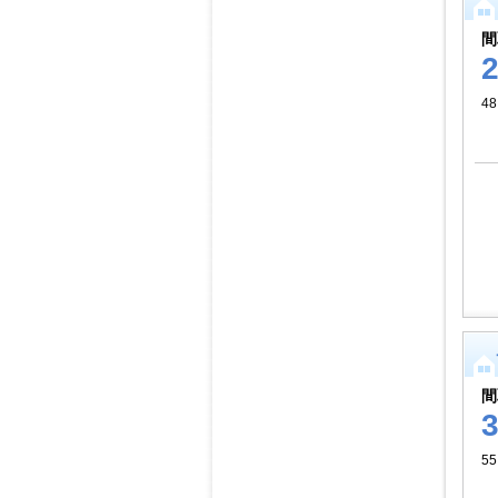
間
4
間
55