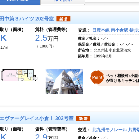
田中第３ハイツ 202号室
取り（面積）
賃料（管理費等）
交通：
日豊本線 南小倉駅 徒歩
1K
2.5
万円
敷金／礼金：
-／ -
保証金／敷引／償却金：
-／ -／ -
（ 1000円）
.17㎡
所在地：
北九州市小倉北区清水
築年月：
1999年2月
ペット相談可♪小型
が置けるキッチンは
エヴァーグレイス小倉Ⅰ 302号室
取り（面積）
賃料（管理費等）
交通：
北九州モノレール 片野駅
1K
2.9
万円
敷金／礼金：
-／ -