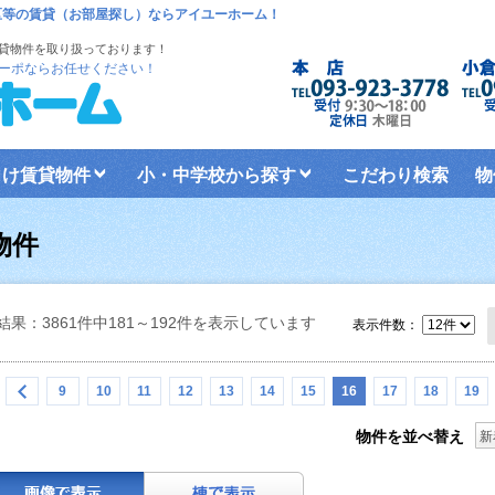
区等の賃貸（お部屋探し）ならアイユーホーム！
貸物件を取り扱っております！
ーポならお任せください！
向け賃貸物件
小・中学校から探す
こだわり検索
物
物件
結果：3861件中181～192件を表示しています
表示件数：
9
10
11
12
13
14
15
16
17
18
19
物件を並べ替え
新