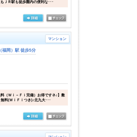
駅もＪＲ駅も徒歩圏内の便利な･･･
マンション
福岡）駅 徒歩5分
料（Ｗｉ－Ｆｉ完備）お得ですネ♪】敷
料(ＷｉＦｉつき)♪北九大･･･