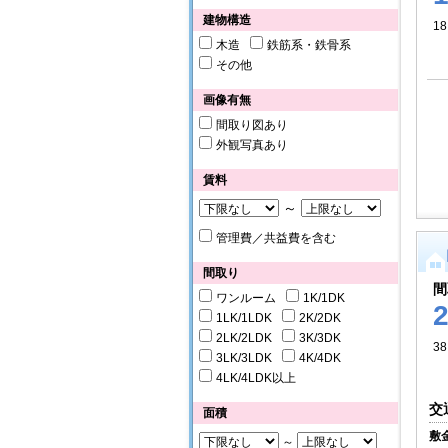
建物構造
18
木造
鉄筋系・鉄骨系
その他
画像有無
間取り図あり
外観写真あり
賃料
～
管理費／共益費を含む
間取り
間
ワンルーム
1K/1DK
1LK/1LDK
2K/2DK
2LK/2LDK
3K/3DK
38
3LK/3LDK
4K/4DK
4LK/4LDK以上
交
面積
敷
～