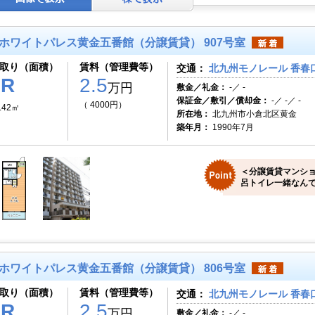
ホワイトパレス黄金五番館（分譲賃貸） 907号室
取り（面積）
賃料（管理費等）
交通：
北九州モノレール 香春口
1R
2.5
万円
敷金／礼金：
-／ -
保証金／敷引／償却金：
-／ -／ -
（ 4000円）
.42㎡
所在地：
北九州市小倉北区黄金
築年月：
1990年7月
＜分譲賃貸マンシ
呂トイレ一緒なんで
ホワイトパレス黄金五番館（分譲賃貸） 806号室
取り（面積）
賃料（管理費等）
交通：
北九州モノレール 香春口
1R
2.5
万円
敷金／礼金：
-／ -