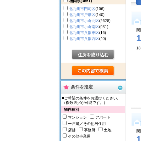
福岡県
(3861)
北九州市門司区
(106)
北九州市戸畑区
(140)
北九州市小倉北区
(2628)
北九州市小倉南区
(931)
間
北九州市八幡東区
(16)
北九州市八幡西区
(40)
18
住所を絞り込む
条件を指定
■ご希望の条件をお選びください。
（複数選択が可能です。）
物件種別
マンション
アパート
一戸建／その他居住用
店舗
事務所
土地
間
その他事業用