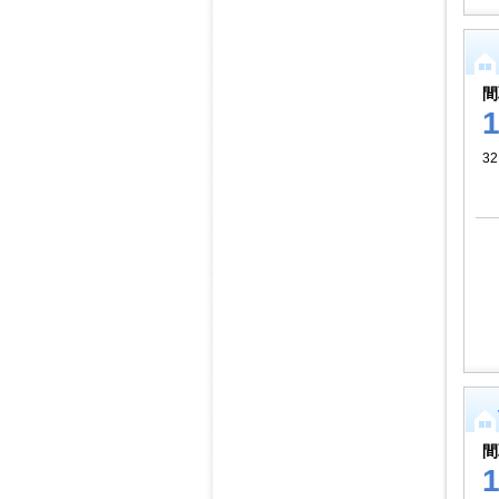
間
32
間