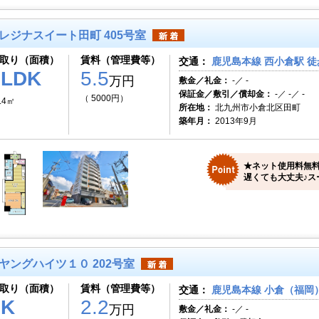
レジナスイート田町 405号室
取り（面積）
賃料（管理費等）
交通：
鹿児島本線 西小倉駅 徒
1LDK
5.5
万円
敷金／礼金：
-／ -
保証金／敷引／償却金：
-／ -／ -
（ 5000円）
.4㎡
所在地：
北九州市小倉北区田町
築年月：
2013年9月
★ネット使用料無
遅くても大丈夫♪ス
ヤングハイツ１０ 202号室
取り（面積）
賃料（管理費等）
交通：
鹿児島本線 小倉（福岡）
1K
2.2
万円
敷金／礼金：
-／ -