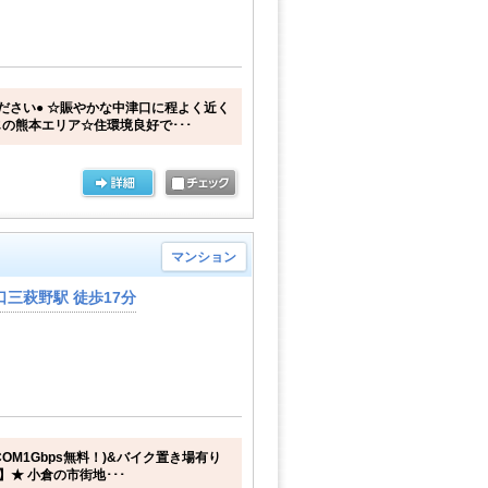
ださい● ☆賑やかな中津口に程よく近く
の熊本エリア☆住環境良好で･･･
マンション
三萩野駅 徒歩17分
COM1Gbps無料！)&バイク置き場有り
】★ 小倉の市街地･･･