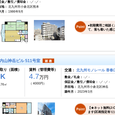
証金／敷引／償却金：
-／ -／ -
在地：
北九州市小倉北区熊本
年月：
1986年9月
●初期費用ご相談く
て、落ち着いた感じ
内山神岳ビル 511号室
取り（面積）
賃料（管理費等）
交通：
北九州モノレール 香春口
1K
4.7
万円
敷金／礼金：
-／ -
保証金／敷引／償却金：
-／ -／ -
（ 4000円）
.76㎡
所在地：
北九州市小倉北区神岳
築年月：
2023年3月
【★ネット無料(J:
ます(区画指定有り)