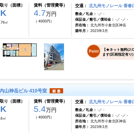
取り（面積）
賃料（管理費等）
交通：
北九州モノレール 香春口
1K
4.7
万円
敷金／礼金：
-／ -
保証金／敷引／償却金：
-／ -／ -
（ 4000円）
.76㎡
所在地：
北九州市小倉北区神岳
築年月：
2023年3月
【★ネット無料(J:
ます(区画指定有り)
内山神岳ビル 410号室
取り（面積）
賃料（管理費等）
交通：
北九州モノレール 香春口
1K
5.4
万円
敷金／礼金：
-／ -
保証金／敷引／償却金：
-／ -／ -
（ 4000円）
.6㎡
所在地：
北九州市小倉北区神岳
築年月：
2023年3月