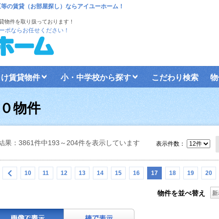
区等の賃貸（お部屋探し）ならアイユーホーム！
貸物件を取り扱っております！
ーポならお任せください！
向け賃貸物件
小・中学校から探す
こだわり検索
物
０物件
結果：3861件中193～204件を表示しています
表示件数：
10
11
12
13
14
15
16
17
18
19
20
物件を並べ替え
新