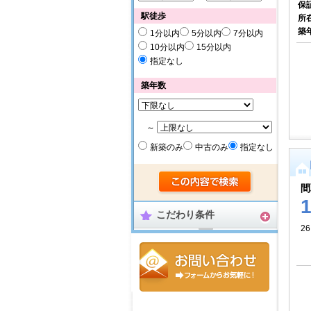
保
駅徒歩
所
築
1分以内
5分以内
7分以内
10分以内
15分以内
指定なし
築年数
～
新築のみ
中古のみ
指定なし
間
こだわり条件
26