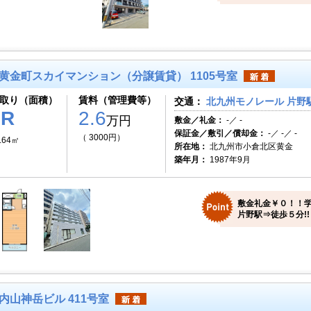
黄金町スカイマンション（分譲賃貸） 1105号室
取り（面積）
賃料（管理費等）
交通：
北九州モノレール 片野駅
1R
2.6
万円
敷金／礼金：
-／ -
保証金／敷引／償却金：
-／ -／ -
（ 3000円）
.64㎡
所在地：
北九州市小倉北区黄金
築年月：
1987年9月
敷金礼金￥０！！
片野駅⇒徒歩５分!!
内山神岳ビル 411号室