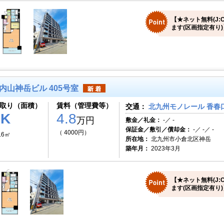
【★ネット無料(J:
ます(区画指定有り)
内山神岳ビル 405号室
取り（面積）
賃料（管理費等）
交通：
北九州モノレール 香春口
1K
4.8
万円
敷金／礼金：
-／ -
保証金／敷引／償却金：
-／ -／ -
（ 4000円）
.6㎡
所在地：
北九州市小倉北区神岳
築年月：
2023年3月
【★ネット無料(J:
ます(区画指定有り)