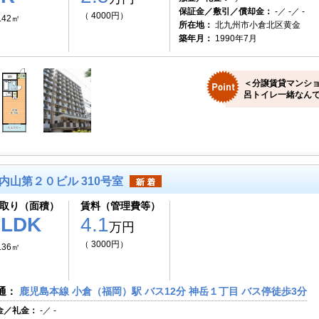
保証金／敷引／償却金：
-／ -／ -
（ 4000円）
.42㎡
所在地：
北九州市小倉北区黄金
築年月：
1990年7月
＜分譲賃貸マンシ
呂トイレ一緒なんで
内山第２０ビル 310号室
取り（面積）
賃料（管理費等）
2LDK
4.1
万円
（ 3000円）
.36㎡
通：
鹿児島本線 小倉（福岡）駅 バス12分 神岳１丁目 バス停徒歩3分
金／礼金：
-／ -