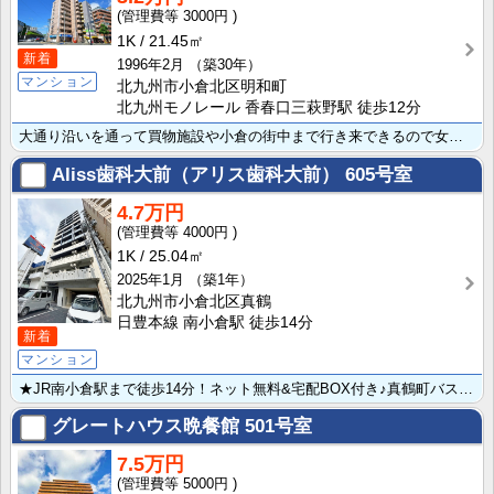
3000円
1K
21.45㎡
新着
1996年2月
（築30年）
マンション
北九州市小倉北区明和町
北九州モノレール 香春口三萩野駅 徒歩12分
大通り沿いを通って買物施設や小倉の街中まで行き来できるので女性も安心の立地ですね☆このお部屋が３万円･･･
Aliss歯科大前（アリス歯科大前）
605号室
4.7万円
4000円
1K
25.04㎡
2025年1月
（築1年）
北九州市小倉北区真鶴
日豊本線 南小倉駅 徒歩14分
新着
マンション
★JR南小倉駅まで徒歩14分！ネット無料&宅配BOX付き♪真鶴町バス停まで徒歩1分と小倉方面や八幡方･･･
グレートハウス晩餐館
501号室
7.5万円
5000円