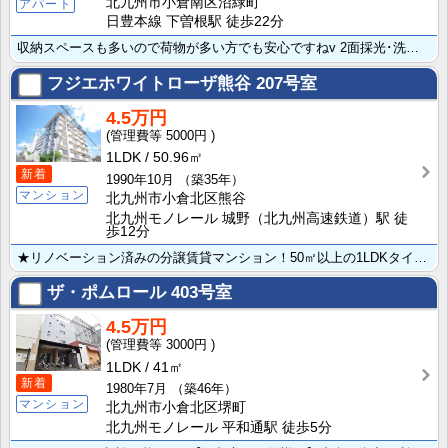
北九州市小倉南区沼緑町
アパート
日豊本線 下曽根駅 徒歩22分
収納スペースも多いので荷物が多い方でも安心ですねv 2面採光･洗面所にも窓があるのは嬉しいですね！
フジエホワイトローザ熊谷
207号室
4.5万円
5000円
1LDK
50.96㎡
新着
1990年10月
（築35年）
マンション
北九州市小倉北区熊谷
北九州モノレール 城野（北九州高速鉄道）駅 徒
歩12分
★リノベーション済みの分譲賃貸マンション！50㎡以上の1LDKタイプのお部屋です。敷金礼金０円。SO･･･
ザ・ポムロール
403号室
4.5万円
3000円
1LDK
41㎡
新着
1980年7月
（築46年）
マンション
北九州市小倉北区堺町
北九州モノレール 平和通駅 徒歩5分