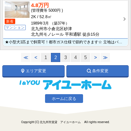
4.8万円
5000円
2K
52.8㎡
新着
1989年3月
（築37年）
マンション
北九州市小倉北区砂津
北九州モノレール 平和通駅 徒歩15分
★小型犬1匹まで飼育可！都市ガス仕様で節約できます☆ 立地はバスターミナルのあるチャチャタウンの近く･･･
≪
<
1
2
3
4
5
>
≫
エリア変更
条件変更
ホームに戻る
Copyright (C) 北九州市賃貸 アイユーホーム All rights reserved.