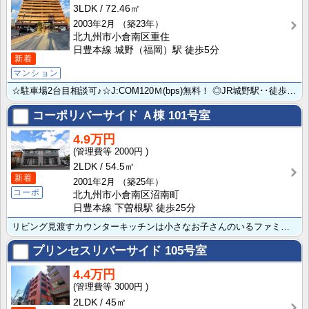
3LDK
72.46㎡
2003年2月
（築23年）
北九州市小倉南区重住
日豊本線 城野（福岡）駅 徒歩5分
新着
マンション
☆駐車場2台目相談可♪☆J:COM120Ｍ(bps)無料！ ◎JR城野駅･･徒歩5分で何をするにも便･･･
コーポリバーサイド Ａ棟
101号室
4.9万円
2000円
2LDK
54.5㎡
新着
2001年2月
（築25年）
コーポ
北九州市小倉南区沼南町
日豊本線 下曽根駅 徒歩25分
リビング見渡すカウンターキッチンは小さなお子さんのいるファミお部屋も収納付きの６帖が２部屋あって使い･･･
プリンセスリバーサイド
105号室
4.4万円
3000円
2LDK
45㎡