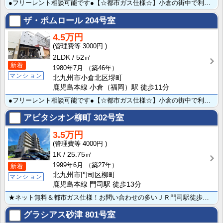
●フリーレント相談可能です●【☆都市ガス仕様☆】小倉の街中で利便性重視の方にオススメのお部屋です☆徒･･･
ザ・ポムロール
204号室
4.5万円
3000円
2LDK
52㎡
新着
1980年7月
（築46年）
マンション
北九州市小倉北区堺町
鹿児島本線 小倉（福岡）駅 徒歩11分
●フリーレント相談可能です●【☆都市ガス仕様☆】小倉の街中で利便性重視の方にオススメのお部屋です☆徒･･･
アビタシオン柳町
302号室
3.5万円
4000円
1K
25.75㎡
1999年6月
（築27年）
新着
北九州市門司区柳町
マンション
鹿児島本線 門司駅 徒歩13分
★ネット無料＆都市ガス仕様！お問い合わせの多いＪＲ門司駅徒歩圏内物件☆物件が少ない門司エリア貴重な物･･･
グラシアス砂津
801号室