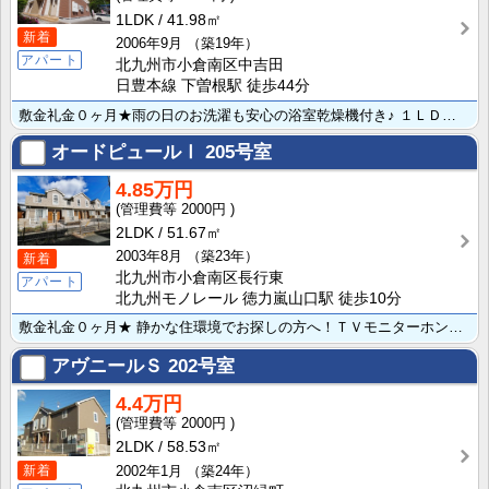
1LDK
41.98㎡
新着
2006年9月
（築19年）
アパート
北九州市小倉南区中吉田
日豊本線 下曽根駅 徒歩44分
敷金礼金０ヶ月★雨の日のお洗濯も安心の浴室乾燥機付き♪ １ＬＤＫでこの家賃はうれしいですね♪リビング･･･
オードピュールⅠ
205号室
4.85万円
2000円
2LDK
51.67㎡
2003年8月
（築23年）
新着
北九州市小倉南区長行東
アパート
北九州モノレール 徳力嵐山口駅 徒歩10分
敷金礼金０ヶ月★ 静かな住環境でお探しの方へ！ＴＶモニターホンも付いていて安心です！ オール洋室！モ･･･
アヴニールＳ
202号室
4.4万円
2000円
2LDK
58.53㎡
新着
2002年1月
（築24年）