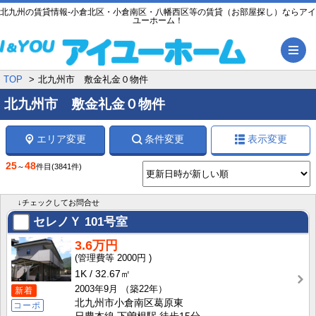
北九州の賃貸情報-小倉北区・小倉南区・八幡西区等の賃貸（お部屋探し）ならアイ
ユーホーム！
メ
TOP
北九州市 敷金礼金０物件
北九州市 敷金礼金０物件
エリア変更
条件変更
表示変更
25
48
～
件目
(3841件)
↓チェックしてお問合せ
セレノＹ
101号室
3.6万円
2000円
1K
32.67㎡
2003年9月
（築22年）
新着
北九州市小倉南区葛原東
コーポ