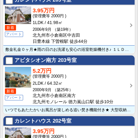
3.95万円
2000円
1LDK
41.98㎡
新着
2006年9月
（築19年）
アパート
北九州市小倉南区中吉田
日豊本線 下曽根駅 徒歩44分
敷金礼金０ヶ月★雨の日のお洗濯も安心の浴室乾燥機付き♪ １ＬＤＫでこの家賃はうれしいですね♪リビング･･･
アビタシオン南方
203号室
5.2万円
2000円
2LDK
64.32㎡
2000年9月
（築25年）
新着
北九州市小倉南区南方
アパート
北九州モノレール 徳力嵐山口駅 徒歩10分
いつでもあたたかいお風呂が楽しめる追い焚き機能付き★ 大型収納付でお気に入りのお洋服もたっぷり収納で･･･
カレントハウス
202号室
3.95万円
2000円