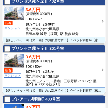
プリンセス霧ヶ丘Ⅱ
402号室
3.6万円
3000円
3DK
45㎡
新着
1977年3月
（築49年）
マンション
北九州市小倉北区黒原
日豊本線 城野（福岡）駅 徒歩18分
【嬉しいペット可（犬・猫）のお部屋です！】☆ペット飼育時【家賃+2,000円＆礼金+1ヶ月】☆市立霧･･･
プリンセス霧ヶ丘Ⅱ
301号室
3.6万円
3000円
3DK
50㎡
新着
1975年1月
（築51年）
マンション
北九州市小倉北区黒原
北九州モノレール 香春口三萩野駅 バス12分 黒
原2丁目 バス停徒歩1分
【嬉しいペット可（犬・猫）のお部屋です！】☆ペット飼育時【家賃+2,000円＆礼金+1ヶ月】☆市立霧･･･
プレアール明和町
403号室
3.2万円