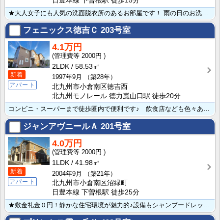
日豊本線 下曽根駅 徒歩15分
★大人女子にも人気の洗面脱衣所のあるお部屋です！ 雨の日のお洗濯も安心の浴室乾燥機付き♪ ガスコンロ･･･
フェニックス徳吉Ｃ
203号室
4.1万円
2000円
2LDK
58.53㎡
新着
1997年9月
（築28年）
アパート
北九州市小倉南区徳吉西
北九州モノレール 徳力嵐山口駅 徒歩20分
コンビニ・スーパーまで徒歩圏内で便利です♪ 飲食店なども色々あり、住みやすい環境です！ かわいい外観･･･
ジャンアヴニールＡ
201号室
4.0万円
2000円
1LDK
41.98㎡
新着
2004年9月
（築21年）
アパート
北九州市小倉南区沼緑町
日豊本線 下曽根駅 徒歩25分
★敷金礼金０円！静かな住宅環境が魅力的♪設備もシャンプードレッサーや照明、浴室乾燥機付きなどなど充実･･･