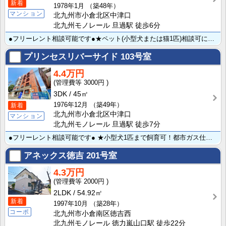
新着
1978年1月
（築48年）
マンション
北九州市小倉北区中津口
北九州モノレール 旦過駅 徒歩6分
●フリーレント相談可能です●★ペット(小型犬または猫1匹)相談可になりました！★SOHO使用相談可。･･･
プリンセスリバーサイド
103号室
4.4万円
3000円
3DK
45㎡
1976年12月
（築49年）
新着
北九州市小倉北区中津口
マンション
北九州モノレール 旦過駅 徒歩7分
●フリーレント相談可能です● ★小型犬1匹まで飼育可！都市ガス仕様で節約できます☆
アネックス徳吉
201号室
4.3万円
2000円
2LDK
54.92㎡
新着
1997年10月
（築28年）
コーポ
北九州市小倉南区徳吉西
北九州モノレール 徳力嵐山口駅 徒歩22分