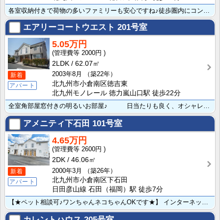
各室収納付きで荷物の多いファミリーも安心ですね♪徒歩圏内にコンビニ･スーパーと買い物も便利ですよ♪ ･･･
エアリーコートウエスト
201号室
5.05万円
2000円
2LDK
62.07㎡
2003年8月
（築22年）
新着
北九州市小倉南区徳吉東
アパート
北九州モノレール 徳力嵐山口駅 徒歩22分
全室角部屋窓付きの明るいお部屋♪ 日当たりも良く、オシャレなお部屋ですよ!! ２Ｆはカウンターキ･･･
アメニティ下石田
101号室
4.65万円
2600円
2DK
46.06㎡
2000年3月
（築26年）
新着
北九州市小倉南区下石田
アパート
日田彦山線 石田（福岡）駅 徒歩7分
【★ペット相談可♪ワンちゃんネコちゃんOKです★】 インターネット無料♪各室収納ありで荷物の多い方も･･･
カレントハウス
205号室