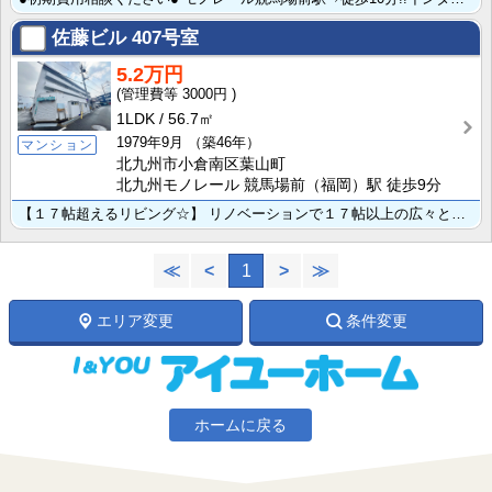
佐藤ビル
407号室
5.2万円
3000円
1LDK
56.7㎡
1979年9月
（築46年）
マンション
北九州市小倉南区葉山町
北九州モノレール 競馬場前（福岡）駅 徒歩9分
【１７帖超えるリビング☆】 リノベーションで１７帖以上の広々とした１ＬＤＫ♪ ★インターネット無料！･･･
≪
<
1
>
≫
エリア変更
条件変更
ホームに戻る