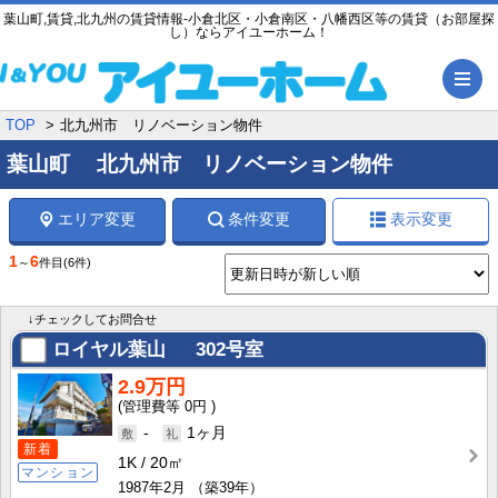
葉山町,賃貸,北九州の賃貸情報-小倉北区・小倉南区・八幡西区等の賃貸（お部屋探
し）ならアイユーホーム！
メ
TOP
北九州市 リノベーション物件
葉山町 北九州市 リノベーション物件
エリア変更
条件変更
表示変更
1
6
～
件目
(6件)
↓チェックしてお問合せ
ロイヤル葉山
302号室
2.9万円
0円
-
1ヶ月
新着
1K
20㎡
マンション
1987年2月
（築39年）