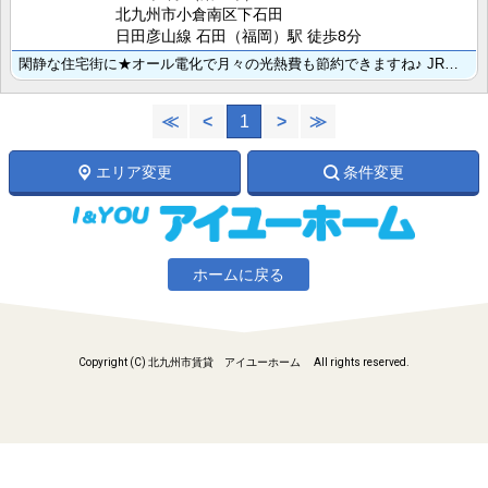
北九州市小倉南区下石田
日田彦山線 石田（福岡）駅 徒歩8分
閑静な住宅街に★オール電化で月々の光熱費も節約できますね♪ JR石田駅まで徒歩９分☆
≪
<
1
>
≫
エリア変更
条件変更
ホームに戻る
Copyright (C) 北九州市賃貸 アイユーホーム All rights reserved.