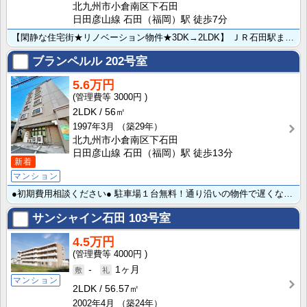
北九州市小倉南区下石田
日田彦山線 石田（福岡）駅 徒歩7分
【閑静な住宅街★リノベーション物件★3DK→2LDK】 ＪＲ石田駅までも徒歩７分♪≪閑静な住宅街≫徒･･･
ブランペルル
202号室
5.6万円
3000円
2LDK
56㎡
1997年3月
（築29年）
北九州市小倉南区下石田
日田彦山線 石田（福岡）駅 徒歩13分
新着
マンション
●初期費用相談ください● 駐車場１台無料！通り沿いの物件で遅くなった帰宅時も安心ですね♪目の前大型ス･･･
サンシャイン石田
103号室
4.5万円
4000円
-
1ヶ月
マンション
2LDK
56.57㎡
2002年4月
（築24年）