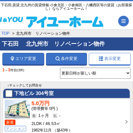
下石田,賃貸,北九州の賃貸情報-小倉北区・小倉南区・八幡西区等の賃貸（お部屋探
し）ならアイユーホーム！
メ
TOP
北九州市 リノベーション物件
下石田 北九州市 リノベーション物件
エリア変更
条件変更
表示変更
1
3
～
件目
(3件)
↓チェックしてお問合せ
下地ビル
304号室
5.0万円
0円
1ヶ月
-
新着
2LDK
46.53㎡
マンション
1982年11月
（築43年）