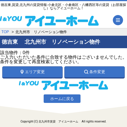
徳吉東,賃貸,北九州の賃貸情報-小倉北区・小倉南区・八幡西区等の賃貸（お部屋探
し）ならアイユーホーム！
メ
TOP
北九州市 リノベーション物件
徳吉東 北九州市 リノベーション物件
該当物件：0件
ご入力いただいた条件に合致する物件はございませんでした。
条件を変更して再度検索してください。
エリア変更
条件変更
ホームに戻る
Copyright (C) 北九州市賃貸 アイユーホーム All rights reserved.