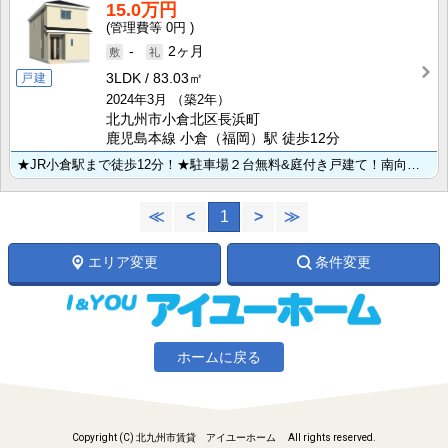
15.0万円
0円
-
2ヶ月
戸建
3LDK
83.03㎡
2024年3月
（築2年）
北九州市小倉北区長浜町
鹿児島本線 小倉（福岡）駅 徒歩12分
★JR小倉駅まで徒歩12分！★駐車場２台無料&庭付き戸建て！南向き角地で解放感のある陽当たり・通風良･･･
≪
<
1
>
≫
エリア変更
条件変更
ホームに戻る
Copyright (C) 北九州市賃貸 アイユーホーム All rights reserved.