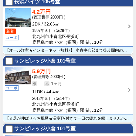
長浜ハイツ
105号室
4.2万円
2000円
2DK
32.66㎡
1997年9月
（築28年）
新着
北九州市小倉北区長浜町
コーポ
鹿児島本線 小倉（福岡）駅 徒歩10分
【オール洋室★インターネット無料♪】 小倉中心部まで徒歩圏内の便利な立地です♪ＪＲ（モノレール）小倉･･･
サンビレッジ小倉
101号室
5.9万円
4000円
-
1ヶ月
コーポ
1LDK
44.4㎡
2012年6月
（築14年）
北九州市小倉北区長浜町
鹿児島本線 小倉（福岡）駅 徒歩12分
【☆足が伸ばせるお風呂＆浴室TV付きで一日の疲れを癒しませんか？☆】 JR小倉駅徒歩約12分の好立地･･･
サンビレッジ小倉
101号室