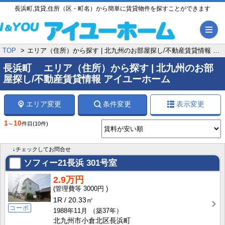
長浜町,賃貸,住所（区・町名）から簡単に賃貸物件を探すことができます
メ
TOP
エリア（住所）から探す | 北九州のお部屋探し/不動産賃貸情報 アイユーホーム
長浜町 エリア（住所）から探す | 北九州のお部
屋探し/不動産賃貸情報 アイユーホーム
エリア変更
条件変更
表示変更
1
10
～
件目
(10件)
↓チェックしてお問合せ
ソフィー21長浜
301号室
2.9万円
3000円
1R
20.33㎡
コーポ
1988年11月
（築37年）
北九州市小倉北区長浜町