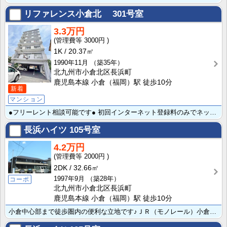
リファレンス小倉北
301号室
3.3万円
3000円
1K
20.37㎡
1990年11月
（築35年）
北九州市小倉北区長浜町
鹿児島本線 小倉（福岡）駅 徒歩10分
新着
マンション
●フリーレント相談可能です● 初回インターネット登録料のみでネット使用料無料でお得です♪JR小倉駅ま･･･
長浜ハイツ
105号室
4.2万円
2000円
2DK
32.66㎡
1997年9月
（築28年）
コーポ
北九州市小倉北区長浜町
鹿児島本線 小倉（福岡）駅 徒歩10分
小倉中心部まで徒歩圏内の便利な立地です♪ＪＲ（モノレール）小倉駅 徒歩10分★敷地内で駐車場を確保で･･･