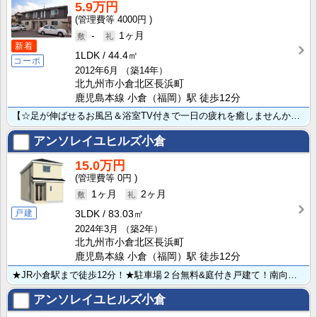
5.9万円
4000円
-
1ヶ月
新着
1LDK
44.4㎡
コーポ
2012年6月
（築14年）
北九州市小倉北区長浜町
鹿児島本線 小倉（福岡）駅 徒歩12分
【☆足が伸ばせるお風呂＆浴室TV付きで一日の疲れを癒しませんか？☆】 JR小倉駅徒歩約12分の好立地･･･
アンソレイユヒルズ小倉
15.0万円
0円
1ヶ月
2ヶ月
戸建
3LDK
83.03㎡
2024年3月
（築2年）
北九州市小倉北区長浜町
鹿児島本線 小倉（福岡）駅 徒歩12分
★JR小倉駅まで徒歩12分！★駐車場２台無料&庭付き戸建て！南向き角地で解放感のある陽当たり・通風良･･･
アンソレイユヒルズ小倉