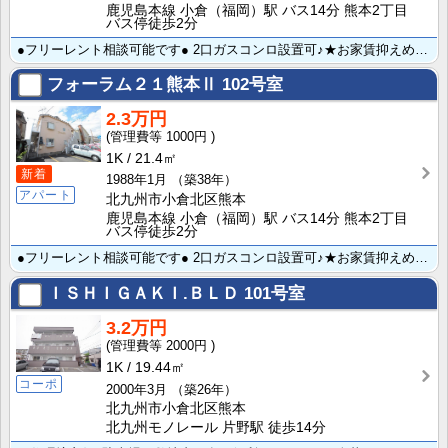
鹿児島本線 小倉（福岡）駅 バス14分 熊本2丁目
バス停徒歩2分
●フリーレント相談可能です● 2口ガスコンロ設置可♪★お家賃抑えめで自炊を頑張りたい方にオススメ♪落･･･
フォーラム２１熊本Ⅱ
102号室
2.3万円
1000円
1K
21.4㎡
新着
1988年1月
（築38年）
アパート
北九州市小倉北区熊本
鹿児島本線 小倉（福岡）駅 バス14分 熊本2丁目
バス停徒歩2分
●フリーレント相談可能です● 2口ガスコンロ設置可♪★お家賃抑えめで自炊を頑張りたい方にオススメ♪落･･･
ＩＳＨＩＧＡＫＩ.ＢＬＤ
101号室
3.2万円
2000円
1K
19.44㎡
コーポ
2000年3月
（築26年）
北九州市小倉北区熊本
北九州モノレール 片野駅 徒歩14分