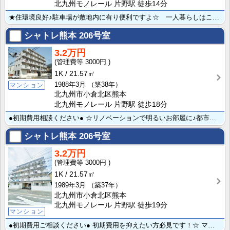
北九州モノレール 片野駅 徒歩14分
★住環境良好♪駐車場が敷地内に有り便利ですよ☆ 一人暮らしはここからスタート！！
シャトレ熊本
206号室
3.2万円
3000円
1K
21.57㎡
1988年3月
（築38年）
マンション
北九州市小倉北区熊本
北九州モノレール 片野駅 徒歩18分
●初期費用相談ください● ☆リノベーションで明るいお部屋に♪都市ガス仕様で月々の光熱費を抑えて入居で･･･
シャトレ熊本
206号室
3.2万円
3000円
1K
21.57㎡
1989年3月
（築37年）
北九州市小倉北区熊本
北九州モノレール 片野駅 徒歩19分
マンション
●初期費用ご相談ください● 初期費用を抑えたい方必見です！☆ マンションタイプでこのお家賃はオススメ･･･