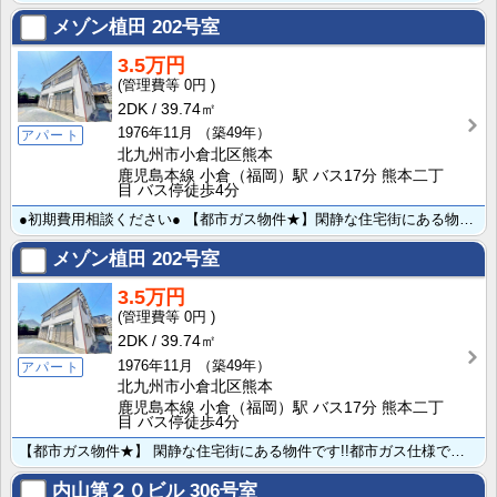
メゾン植田
202号室
3.5万円
0円
2DK
39.74㎡
1976年11月
（築49年）
アパート
北九州市小倉北区熊本
鹿児島本線 小倉（福岡）駅 バス17分 熊本二丁
目 バス停徒歩4分
●初期費用相談ください● 【都市ガス物件★】閑静な住宅街にある物件です!!都市ガス仕様で月々の光熱費･･･
メゾン植田
202号室
3.5万円
0円
2DK
39.74㎡
1976年11月
（築49年）
アパート
北九州市小倉北区熊本
鹿児島本線 小倉（福岡）駅 バス17分 熊本二丁
目 バス停徒歩4分
【都市ガス物件★】 閑静な住宅街にある物件です!!都市ガス仕様で月々の光熱費を抑えて入居できます！荷･･･
内山第２０ビル
306号室