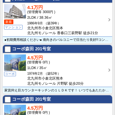
4.1万円
3000円
2LDK
38.36㎡
新着
1986年9月
（築39年）
マンション
北九州市小倉北区熊本
北九州モノレール 香春口三萩野駅 徒歩21分
●初期費用相談ください● 南向きのバルコニーで日当たり良好!!コンビニ・スーパーへも徒歩圏内で最寄り･･･
コーポ森田
201号室
4.5万円
0円
1LDK
35㎡
1974年2月
（築52年）
コーポ
北九州市小倉北区熊本
北九州モノレール 片野駅 徒歩20分
家賃抑え目カウンターキッチンの１ＬＤＫです！ いつでもあたたかいお風呂が楽しめる追い焚き機能付き★
コーポ森田
201号室
4.5万円
0円