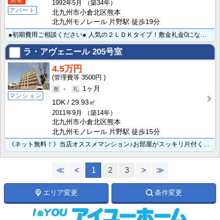
新着
1992年5月
（築34年）
アパート
北九州市小倉北区熊本
北九州モノレール 片野駅 徒歩19分
●初期費用ご相談ください● 人気の２ＬＤＫタイプ！敷金礼金0になりました☆静かな環境でお探しの新婚さ･･･
ラ・アヴェニール
205号室
4.5万円
3500円
-
1ヶ月
マンション
1DK
29.93㎡
2011年9月
（築14年）
北九州市小倉北区熊本
北九州モノレール 片野駅 徒歩15分
《ネット無料！》当店オススメマンション♪お部屋がスッキリ片付くウォークインクローゼットが魅力☆梅雨時･･･
≪
<
1
2
3
>
≫
エリア変更
条件変更