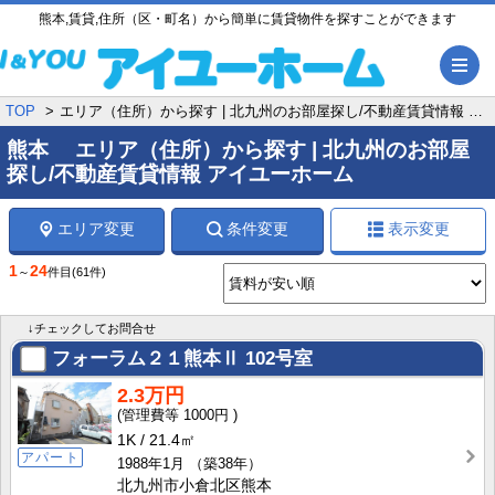
熊本,賃貸,住所（区・町名）から簡単に賃貸物件を探すことができます
メ
TOP
エリア（住所）から探す | 北九州のお部屋探し/不動産賃貸情報 アイユーホーム
熊本 エリア（住所）から探す | 北九州のお部屋
探し/不動産賃貸情報 アイユーホーム
エリア変更
条件変更
表示変更
1
24
～
件目
(61件)
↓チェックしてお問合せ
フォーラム２１熊本Ⅱ
102号室
2.3万円
1000円
1K
21.4㎡
アパート
1988年1月
（築38年）
北九州市小倉北区熊本