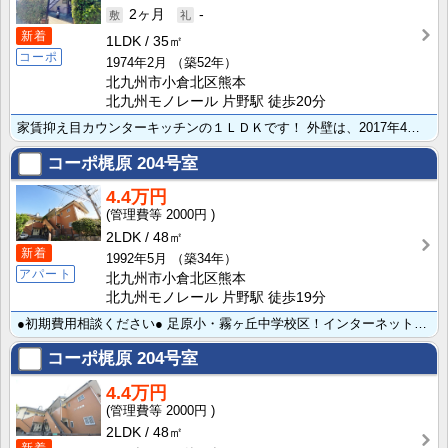
2ヶ月
-
新着
1LDK
35㎡
コーポ
1974年2月
（築52年）
北九州市小倉北区熊本
北九州モノレール 片野駅 徒歩20分
家賃抑え目カウンターキッチンの１ＬＤＫです！ 外壁は、2017年4月にリフォーム済み♪いつでもあたた･･･
コーポ梶原
204号室
4.4万円
2000円
2LDK
48㎡
新着
1992年5月
（築34年）
アパート
北九州市小倉北区熊本
北九州モノレール 片野駅 徒歩19分
●初期費用相談ください● 足原小・霧ヶ丘中学校区！インターネット無料★都市ガス仕様で月々の光熱費を抑･･･
コーポ梶原
204号室
4.4万円
2000円
2LDK
48㎡