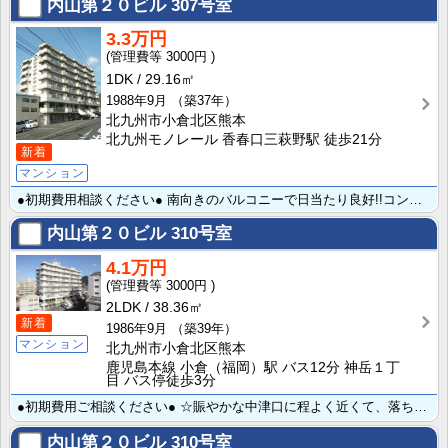
内山第２０ビル
307号室
3.3万円
3000円
1DK
29.16㎡
1988年9月
（築37年）
北九州市小倉北区熊本
北九州モノレール 香春口三萩野駅 徒歩21分
新着
マンション
●初期費用相談ください● 南向きのバルコニーで日当たり良好!!コンビニ・スーパーへも徒歩圏内で最寄り･･･
内山第２０ビル
310号室
4.1万円
3000円
2LDK
38.36㎡
新着
1986年9月
（築39年）
マンション
北九州市小倉北区熊本
鹿児島本線 小倉（福岡）駅 バス12分 神岳１丁
目 バス停徒歩3分
●初期費用ご相談ください● ☆賑やかな中津口に程よく近くて、落ち着いた感じの熊本エリア☆住環境良好で･･･
内山第２０ビル
310号室