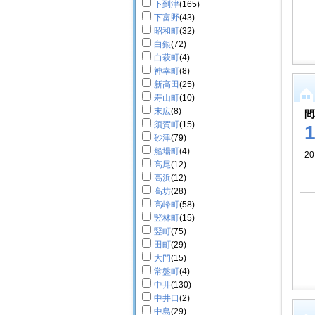
下到津
(165)
下富野
(43)
昭和町
(32)
白銀
(72)
白萩町
(4)
神幸町
(8)
新高田
(25)
寿山町
(10)
末広
(8)
間
須賀町
(15)
砂津
(79)
船場町
(4)
20
高尾
(12)
高浜
(12)
高坊
(28)
高峰町
(58)
竪林町
(15)
竪町
(75)
田町
(29)
大門
(15)
常盤町
(4)
中井
(130)
中井口
(2)
中島
(29)