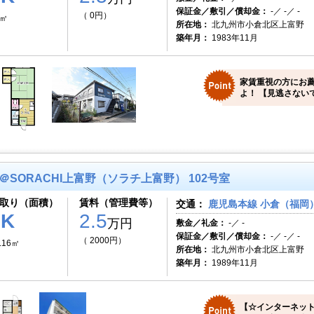
保証金／敷引／償却金：
-／ -／ -
（ 0円）
0㎡
所在地：
北九州市小倉北区上富野
築年月：
1983年11月
家賃重視の方にお
よ！ 【見逃さない
＠SORACHI上富野（ソラチ上富野） 102号室
取り（面積）
賃料（管理費等）
交通：
鹿児島本線 小倉（福岡）
1K
2.5
万円
敷金／礼金：
-／ -
保証金／敷引／償却金：
-／ -／ -
（ 2000円）
.16㎡
所在地：
北九州市小倉北区上富野
築年月：
1989年11月
【☆インターネット