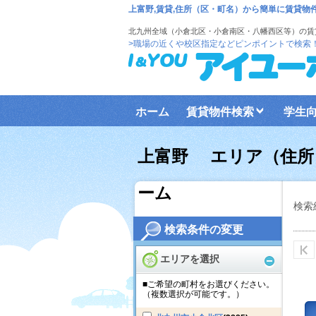
上富野,賃貸,住所（区・町名）から簡単に賃貸物
北九州全域（小倉北区・小倉南区・八幡西区等）の賃
>職場の近くや校区指定などピンポイントで検索
ホーム
賃貸物件検索
学生
上富野 エリア（住所）
ーム
検索
検索条件の変更
エリアを選択
■ご希望の町村をお選びください。
（複数選択が可能です。）