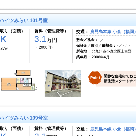
ハイツみらい 101号室
取り（面積）
賃料（管理費等）
交通：
鹿児島本線 小倉（福岡）
1K
3.1
万円
敷金／礼金：
-／ -
保証金／敷引／償却金：
-／ -／ -
（ 2000円）
.87㎡
所在地：
北九州市小倉北区上富野
築年月：
2006年4月
閑静な住宅街でねこ
新生活スタート☆イ
ハイツみらい 109号室
取り（面積）
賃料（管理費等）
交通：
鹿児島本線 小倉（福岡）