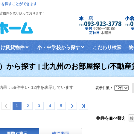
件を探すことができます
貸物件を取り扱っております！
！
向け賃貸物件
小・中学校から探す
こだわり検索
物
から探す | 北九州のお部屋探し/不動産
結果：56件中1～12件を表示しています
表示件数：
1
2
3
4
5
物件を並べ替え
賃