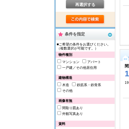
再選択する
条件を指定
■ご希望の条件をお選びください。
（複数選択が可能です。）
物件種別
マンション
アパート
間
一戸建／その他居住用
建物構造
19
木造
鉄筋系・鉄骨系
その他
画像有無
間取り図あり
外観写真あり
賃料