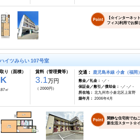
【☆インターネット
フィス)利用でお探
ハイツみらい 107号室
取り（面積）
賃料（管理費等）
交通：
鹿児島本線 小倉（福岡）
1K
3.1
万円
敷金／礼金：
-／ -
保証金／敷引／償却金：
-／ -／ -
（ 2000円）
.87㎡
所在地：
北九州市小倉北区上富野
築年月：
2006年4月
閑静な住宅街でねこ
新生活スタート☆イ