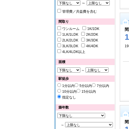
～
管理費／共益費を含む
間取り
ワンルーム
1K/1DK
間
1LK/1LDK
2K/2DK
2LK/2LDK
3K/3DK
3LK/3LDK
4K/4DK
19
4LK/4LDK以上
面積
～
駅徒歩
1分以内
5分以内
7分以内
10分以内
15分以内
指定なし
築年数
間
～