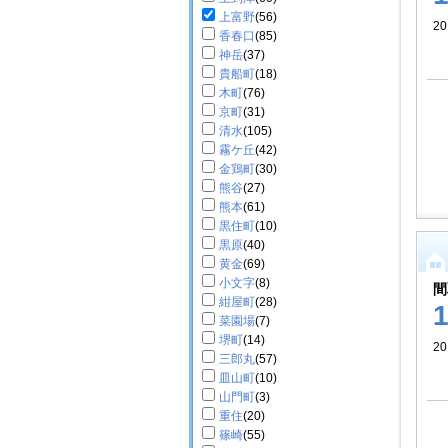
上富野
(56)
2
香春口
(85)
神岳
(37)
貴船町
(18)
木町
(76)
京町
(31)
清水
(105)
霧ケ丘
(42)
金鶏町
(30)
熊谷
(27)
熊本
(61)
黒住町
(10)
黒原
(40)
黄金
(69)
小文字
(8)
間
紺屋町
(28)
菜園場
(7)
堺町
(14)
20
三郎丸
(57)
皿山町
(10)
山門町
(3)
重住
(20)
篠崎
(55)