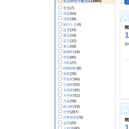
北九州市小倉北区
(3885)
青葉
(7)
赤坂
(54)
浅野
(39)
朝日ケ丘
(4)
間
足原
(33)
愛宕
(19)
足立
(32)
2
泉台
(58)
板櫃町
(18)
井堀
(85)
今町
(27)
鋳物師町
(8)
魚町
(28)
宇佐町
(66)
江南町
(52)
大田町
(45)
大手町
(52)
大畠
(59)
鍛冶町
(19)
片野
(287)
片野新町
(79)
間
金田
(20)
上到津
(60)