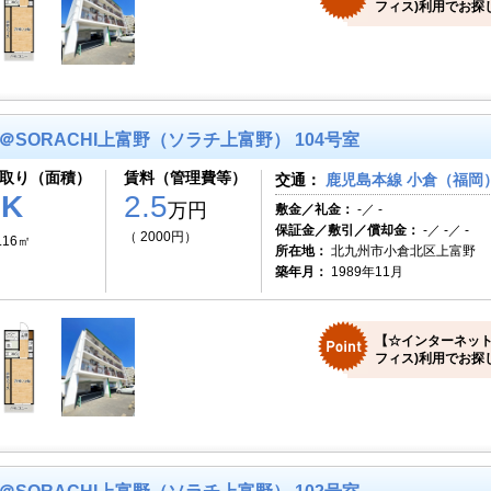
フィス)利用でお探
＠SORACHI上富野（ソラチ上富野） 104号室
取り（面積）
賃料（管理費等）
交通：
鹿児島本線 小倉（福岡）
1K
2.5
万円
敷金／礼金：
-／ -
保証金／敷引／償却金：
-／ -／ -
（ 2000円）
.16㎡
所在地：
北九州市小倉北区上富野
築年月：
1989年11月
【☆インターネット
フィス)利用でお探