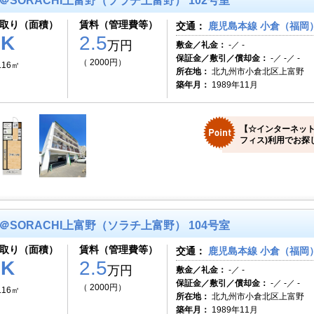
＠SORACHI上富野（ソラチ上富野） 102号室
取り（面積）
賃料（管理費等）
交通：
鹿児島本線 小倉（福岡）
1K
2.5
万円
敷金／礼金：
-／ -
保証金／敷引／償却金：
-／ -／ -
（ 2000円）
.16㎡
所在地：
北九州市小倉北区上富野
築年月：
1989年11月
【☆インターネット
フィス)利用でお探
＠SORACHI上富野（ソラチ上富野） 104号室
取り（面積）
賃料（管理費等）
交通：
鹿児島本線 小倉（福岡）
1K
2.5
万円
敷金／礼金：
-／ -
保証金／敷引／償却金：
-／ -／ -
（ 2000円）
.16㎡
所在地：
北九州市小倉北区上富野
築年月：
1989年11月