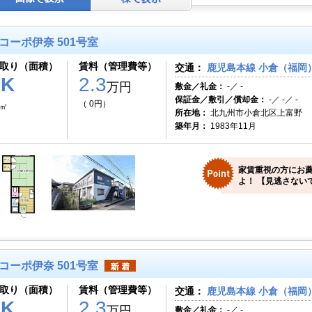
コーポ伊奈 501号室
取り（面積）
賃料（管理費等）
交通：
鹿児島本線 小倉（福岡）
1K
2.3
万円
敷金／礼金：
-／ -
保証金／敷引／償却金：
-／ -／ -
（ 0円）
0㎡
所在地：
北九州市小倉北区上富野
築年月：
1983年11月
家賃重視の方にお
よ！ 【見逃さない
コーポ伊奈 501号室
取り（面積）
賃料（管理費等）
交通：
鹿児島本線 小倉（福岡）
1K
2.3
万円
敷金／礼金：
-／ -