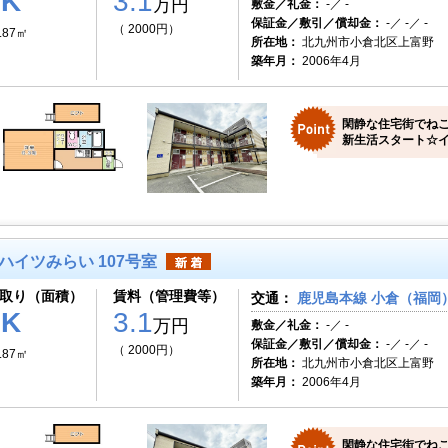
1K
3.1
万円
敷金／礼金：
-／ -
保証金／敷引／償却金：
-／ -／ -
（ 2000円）
.87㎡
所在地：
北九州市小倉北区上富野
築年月：
2006年4月
閑静な住宅街でねこ
新生活スタート☆イ
ハイツみらい 107号室
取り（面積）
賃料（管理費等）
交通：
鹿児島本線 小倉（福岡）
1K
3.1
万円
敷金／礼金：
-／ -
保証金／敷引／償却金：
-／ -／ -
（ 2000円）
.87㎡
所在地：
北九州市小倉北区上富野
築年月：
2006年4月
閑静な住宅街でねこ