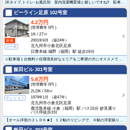
1Kタイプ,トイレ･お風呂別 室内洗濯機置場と嬉しいですね!! 駐車場も無料、敷地内で便利♪近隣にコ･･･
ビーライン足原
102号室
4.2万円
0円
1K
27㎡
2001年9月
（築24年）
新着
北九州市小倉北区足原
コーポ
日豊本線 城野（福岡）駅 徒歩18分
☆駐車場１台無料☆住環境良好なエリアをご希望の方にオススメです！
飯田ビル
301号室
5.8万円
0円
2LDK
58㎡
1979年1月
（築47年）
マンション
北九州市小倉北区足原
鹿児島本線 小倉（福岡）駅 バス15分 妙見通り
バス停徒歩3分
【オール洋室の２ＬＤＫ★】 １２帖のリビングで、６帖の洋室振り分けタイプのお部屋です♪★TVモニター･･･
飯田ビル
303号室