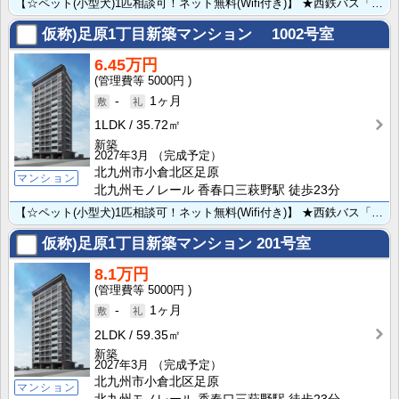
【☆ペット(小型犬)1匹相談可！ネット無料(Wifi付き)】 ★西鉄バス「妙見通りバス停」まで徒歩2･･･
仮称)足原1丁目新築マンション
1002号室
6.45万円
5000円
-
1ヶ月
1LDK
35.72㎡
新築
2027年3月
（完成予定）
北九州市小倉北区足原
マンション
北九州モノレール 香春口三萩野駅 徒歩23分
【☆ペット(小型犬)1匹相談可！ネット無料(Wifi付き)】 ★西鉄バス「妙見通りバス停」まで徒歩2･･･
仮称)足原1丁目新築マンション
201号室
8.1万円
5000円
-
1ヶ月
2LDK
59.35㎡
新築
2027年3月
（完成予定）
北九州市小倉北区足原
マンション