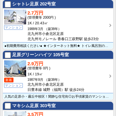
シャトレ足原
202号室
2.7万円
2000円
1K
20.43㎡
マンション
1988年3月
（築38年）
北九州市小倉北区足原
北九州モノレール 香春口三萩野駅 徒歩23分
●初期費用相談ください● ★インターネット無料★ トイレ風呂別のマンションタイプでお探しの方へ♪ コ･･･
足原グリーンハイツ
105号室
2.9万円
0円
1K
19㎡
1987年9月
（築38年）
新着
北九州市小倉北区足原
マンション
日豊本線 城野（福岡）駅 徒歩24分
人気の足原小・霧丘中校区！閑静な住宅街◎お手頃家賃のマンションタイプです♪<ガスコンロ設置可>
マキシム足原
303号室
3.5万円