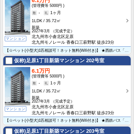
6.1万円
5000円
-
1ヶ月
1LDK
35.72㎡
新築
2027年3月
（完成予定）
北九州市小倉北区足原
マンション
北九州モノレール 香春口三萩野駅 徒歩23分
【☆ペット(小型犬)1匹相談可！ネット無料(Wifi付き)】 ★西鉄バス「妙見通りバス停」まで徒歩2･･･
仮称)足原1丁目新築マンション
202号室
6.1万円
5000円
-
1ヶ月
1LDK
35.72㎡
新築
2027年3月
（完成予定）
北九州市小倉北区足原
マンション
北九州モノレール 香春口三萩野駅 徒歩23分
【☆ペット(小型犬)1匹相談可！ネット無料(Wifi付き)】 ★西鉄バス「妙見通りバス停」まで徒歩2･･･
仮称)足原1丁目新築マンション
203号室