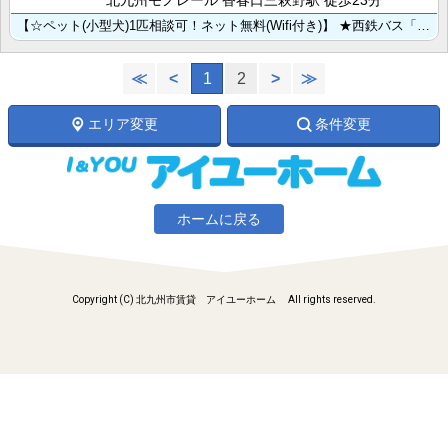
北九州モノレール 香春口三萩野駅 徒歩23分
【☆ペット(小型犬)1匹相談可！ネット無料(Wifi付き)】 ★西鉄バス「妙見通りバス停」まで徒歩2･･･
≪
<
1
2
>
≫
エリア変更
条件変更
ホームに戻る
Copyright (C) 北九州市賃貸 アイユーホーム All rights reserved.