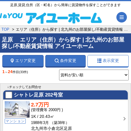
足原,賃貸,住所（区・町名）から簡単に賃貸物件を探すことができます
メ
TOP
エリア（住所）から探す | 北九州のお部屋探し/不動産賃貸情報 アイユーホーム
足原 エリア（住所）から探す | 北九州のお部屋
探し/不動産賃貸情報 アイユーホーム
エリア変更
条件変更
表示変更
1
24
～
件目
(33件)
↓チェックしてお問合せ
シャトレ足原
202号室
2.7万円
2000円
1K
20.43㎡
マンション
1988年3月
（築38年）
北九州市小倉北区足原