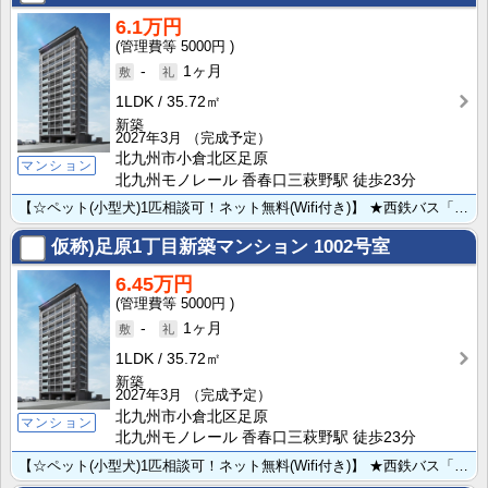
6.1万円
5000円
-
1ヶ月
1LDK
35.72㎡
新築
2027年3月
（完成予定）
北九州市小倉北区足原
マンション
北九州モノレール 香春口三萩野駅 徒歩23分
【☆ペット(小型犬)1匹相談可！ネット無料(Wifi付き)】 ★西鉄バス「妙見通りバス停」まで徒歩2･･･
仮称)足原1丁目新築マンション
1002号室
6.45万円
5000円
-
1ヶ月
1LDK
35.72㎡
新築
2027年3月
（完成予定）
北九州市小倉北区足原
マンション
北九州モノレール 香春口三萩野駅 徒歩23分
【☆ペット(小型犬)1匹相談可！ネット無料(Wifi付き)】 ★西鉄バス「妙見通りバス停」まで徒歩2･･･