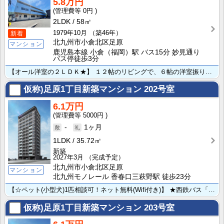
5.8万円
0円
2LDK
58㎡
1979年10月
（築46年）
新着
北九州市小倉北区足原
マンション
鹿児島本線 小倉（福岡）駅 バス15分 妙見通り
バス停徒歩3分
【オール洋室の２ＬＤＫ★】 １２帖のリビングで、６帖の洋室振り分けタイプのお部屋です♪★TVモニター･･･
仮称)足原1丁目新築マンション
202号室
6.1万円
5000円
-
1ヶ月
1LDK
35.72㎡
新築
2027年3月
（完成予定）
北九州市小倉北区足原
マンション
北九州モノレール 香春口三萩野駅 徒歩23分
【☆ペット(小型犬)1匹相談可！ネット無料(Wifi付き)】 ★西鉄バス「妙見通りバス停」まで徒歩2･･･
仮称)足原1丁目新築マンション
203号室