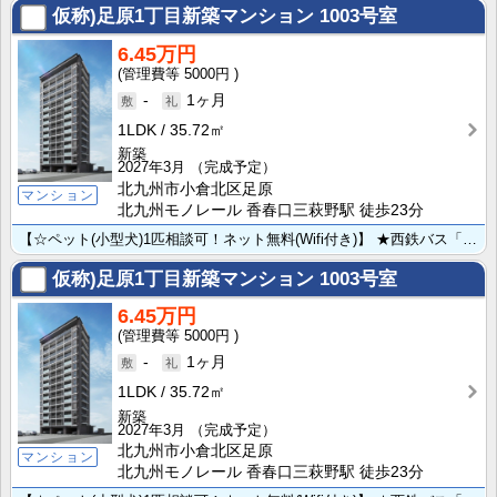
仮称)足原1丁目新築マンション
1003号室
6.45万円
5000円
-
1ヶ月
1LDK
35.72㎡
新築
2027年3月
（完成予定）
北九州市小倉北区足原
マンション
北九州モノレール 香春口三萩野駅 徒歩23分
【☆ペット(小型犬)1匹相談可！ネット無料(Wifi付き)】 ★西鉄バス「妙見通りバス停」まで徒歩2･･･
仮称)足原1丁目新築マンション
1003号室
6.45万円
5000円
-
1ヶ月
1LDK
35.72㎡
新築
2027年3月
（完成予定）
北九州市小倉北区足原
マンション
北九州モノレール 香春口三萩野駅 徒歩23分