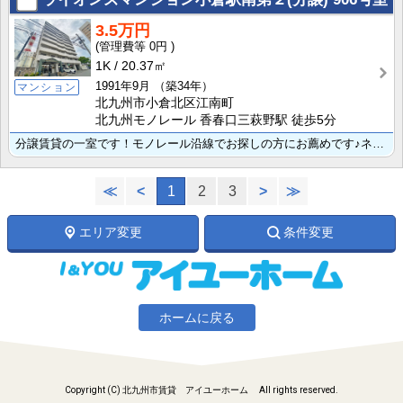
3.5万円
0円
1K
20.37㎡
1991年9月
（築34年）
マンション
北九州市小倉北区江南町
北九州モノレール 香春口三萩野駅 徒歩5分
分譲賃貸の一室です！モノレール沿線でお探しの方にお薦めです♪ネットショッピングユーザー熱望の宅配ボッ･･･
≪
<
1
2
3
>
≫
エリア変更
条件変更
ホームに戻る
Copyright (C) 北九州市賃貸 アイユーホーム All rights reserved.