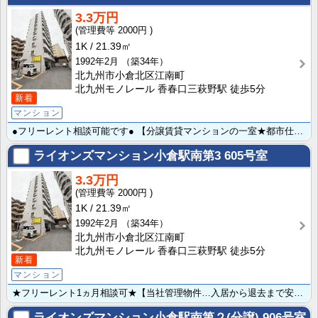
3.3万円
2000円
1K
21.39㎡
1992年2月
（築34年）
北九州市小倉北区江南町
北九州モノレール 香春口三萩野駅 徒歩5分
新着
マンション
●フリーレント相談可能です● 【分譲賃貸マンションの一室★都市仕様】 来客が来た際は、敷地内コインパ･･･
ライオンズマンション小倉駅南第3
605号室
3.3万円
2000円
1K
21.39㎡
1992年2月
（築34年）
北九州市小倉北区江南町
北九州モノレール 香春口三萩野駅 徒歩5分
新着
マンション
★フリーレント1ヵ月相談可★【当社管理物件…入居から退去まで安心のサポート体制♪】 【分譲賃貸マンシ･･･
ライオンズマンション小倉駅南第２(分譲)
906号室