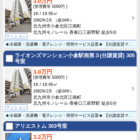
3.0万円
5000円
1K
19.95㎡
1992年2月
（築34年）
北九州市小倉北区江南町
北九州モノレール 香春口三萩野駅 徒歩5分
マンション
★冷蔵庫・洗濯機・電子レンジ・照明サービス設置★ 【分譲賃貸マンションの一室★都市仕様】 来客が来た･･･
ライオンズマンション小倉駅南第３(分譲賃貸)
305
号室
3.0万円
5000円
1K
18.95㎡
1992年2月
（築34年）
北九州市小倉北区江南町
北九州モノレール 香春口三萩野駅 徒歩5分
マンション
★冷蔵庫・洗濯機・電子レンジ・照明サービス設置★ 【分譲賃貸マンションの一室★都市仕様】 来客が来た･･･
アリエストム
303号室
3.2万円