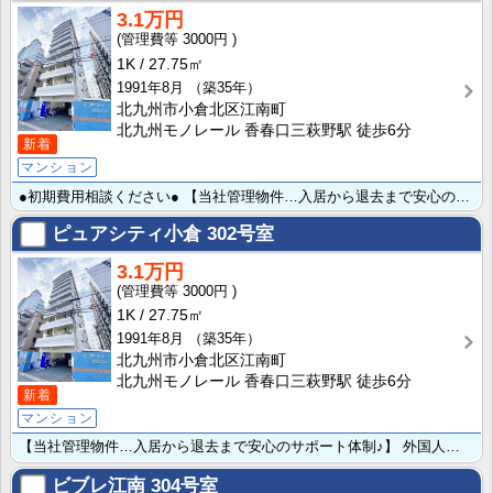
3.1万円
3000円
1K
27.75㎡
1991年8月
（築35年）
北九州市小倉北区江南町
北九州モノレール 香春口三萩野駅 徒歩6分
新着
マンション
●初期費用相談ください● 【当社管理物件…入居から退去まで安心のサポート体制♪】 外国人入居相談可。･･･
ピュアシティ小倉
302号室
3.1万円
3000円
1K
27.75㎡
1991年8月
（築35年）
北九州市小倉北区江南町
北九州モノレール 香春口三萩野駅 徒歩6分
新着
マンション
【当社管理物件…入居から退去まで安心のサポート体制♪】 外国人入居相談可。自社管理物件★敷金礼金０円･･･
ビブレ江南
304号室