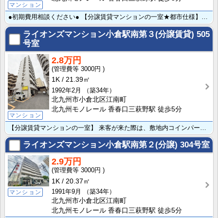
マンション
●初期費用相談ください● 【分譲賃貸マンションの一室★都市仕様】 来客が来た際は、敷地内コインパーキ･･･
ライオンズマンション小倉駅南第３(分譲賃貸)
505
号室
2.8万円
3000円
1K
21.39㎡
1992年2月
（築34年）
北九州市小倉北区江南町
北九州モノレール 香春口三萩野駅 徒歩5分
マンション
【分譲賃貸マンションの一室】 来客が来た際は、敷地内コインパーキング利用可能♪エレベーター内防犯カメ･･･
ライオンズマンション小倉駅南第２(分譲)
304号室
2.9万円
3000円
1K
20.37㎡
1991年9月
（築34年）
マンション
北九州市小倉北区江南町
北九州モノレール 香春口三萩野駅 徒歩5分