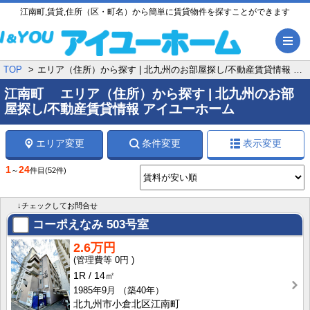
江南町,賃貸,住所（区・町名）から簡単に賃貸物件を探すことができます
メ
TOP
エリア（住所）から探す | 北九州のお部屋探し/不動産賃貸情報 アイユーホーム
江南町 エリア（住所）から探す | 北九州のお部
屋探し/不動産賃貸情報 アイユーホーム
エリア変更
条件変更
表示変更
1
24
～
件目
(52件)
↓チェックしてお問合せ
コーポえなみ
503号室
2.6万円
0円
1R
14㎡
1985年9月
（築40年）
北九州市小倉北区江南町