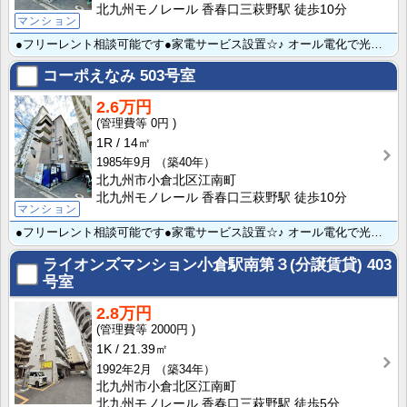
北九州モノレール 香春口三萩野駅 徒歩10分
マンション
●フリーレント相談可能です●家電サービス設置☆♪ オール電化で光熱費も抑えられます！ 小倉中心街旦過･･･
コーポえなみ
503号室
2.6万円
0円
1R
14㎡
1985年9月
（築40年）
北九州市小倉北区江南町
北九州モノレール 香春口三萩野駅 徒歩10分
マンション
●フリーレント相談可能です●家電サービス設置☆♪ オール電化で光熱費も抑えられます！ 小倉中心街旦過･･･
ライオンズマンション小倉駅南第３(分譲賃貸)
403
号室
2.8万円
2000円
1K
21.39㎡
1992年2月
（築34年）
北九州市小倉北区江南町
北九州モノレール 香春口三萩野駅 徒歩5分