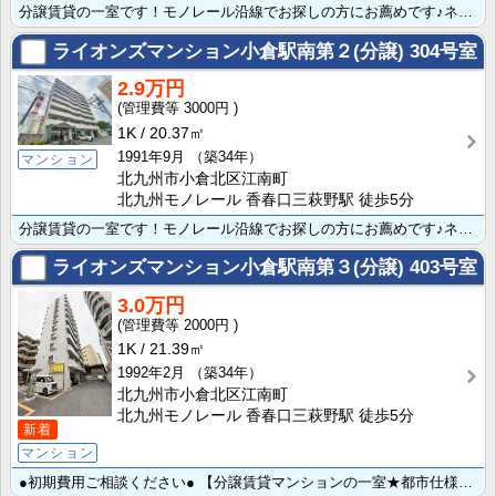
分譲賃貸の一室です！モノレール沿線でお探しの方にお薦めです♪ネットショッピングユーザー熱望の宅配ボッ･･･
ライオンズマンション小倉駅南第２(分譲)
304号室
2.9万円
3000円
1K
20.37㎡
1991年9月
（築34年）
マンション
北九州市小倉北区江南町
北九州モノレール 香春口三萩野駅 徒歩5分
分譲賃貸の一室です！モノレール沿線でお探しの方にお薦めです♪ネットショッピングユーザー熱望の宅配ボッ･･･
ライオンズマンション小倉駅南第３(分譲)
403号室
3.0万円
2000円
1K
21.39㎡
1992年2月
（築34年）
北九州市小倉北区江南町
北九州モノレール 香春口三萩野駅 徒歩5分
新着
マンション
●初期費用ご相談ください● 【分譲賃貸マンションの一室★都市仕様】 来客が来た際は、敷地内コインパー･･･