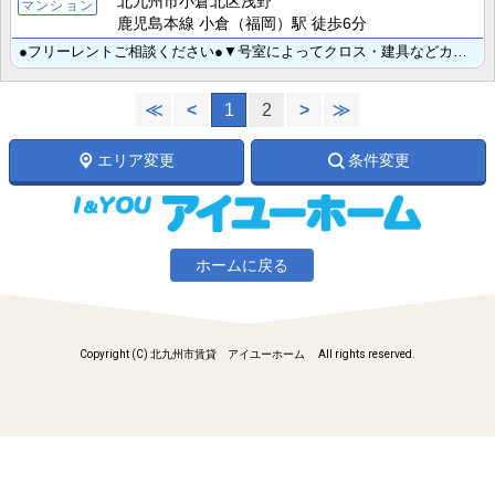
北九州市小倉北区浅野
マンション
鹿児島本線 小倉（福岡）駅 徒歩6分
●フリーレントご相談ください●▼号室によってクロス・建具などカラーが異なります▼ 小倉駅徒歩６分♪海･･･
≪
<
1
2
>
≫
エリア変更
条件変更
ホームに戻る
Copyright (C) 北九州市賃貸 アイユーホーム All rights reserved.