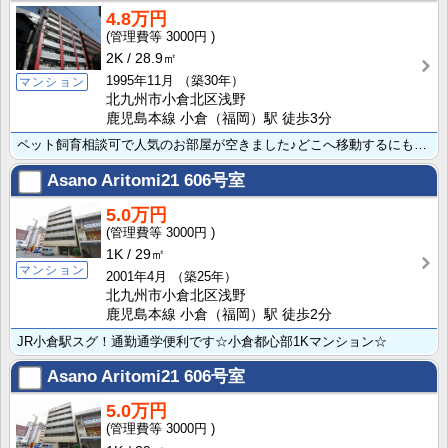
4.8万円
3000円
2K
28.9㎡
1995年11月
（築30年）
マンション
北九州市小倉北区浅野
鹿児島本線 小倉（福岡）駅 徒歩3分
ペット飼育相談可で人気のお部屋が空きました♪どこへ移動するにも便利なJR小倉駅まで徒歩約3分!!都市･･･
Asano Aritomi21
606号室
5.0万円
3000円
1K
29㎡
マンション
2001年4月
（築25年）
北九州市小倉北区浅野
鹿児島本線 小倉（福岡）駅 徒歩2分
JR小倉駅スグ！通勤通学便利です☆小倉都心部1Kマンション☆
Asano Aritomi21
606号室
5.0万円
3000円