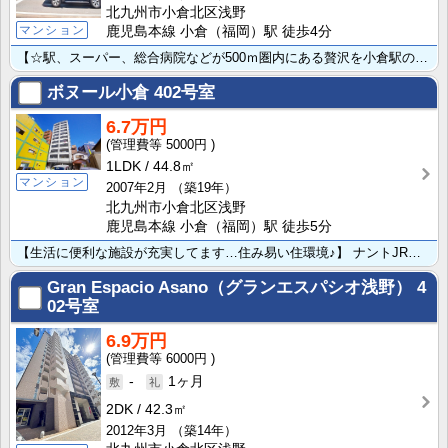
北九州市小倉北区浅野
マンション
鹿児島本線 小倉（福岡）駅 徒歩4分
【☆駅、スーパー、総合病院などが500ｍ圏内にある贅沢を小倉駅のそばからどうぞ♪☆】 小倉駅から明る･･･
ボヌール小倉
402号室
6.7万円
5000円
1LDK
44.8㎡
マンション
2007年2月
（築19年）
北九州市小倉北区浅野
鹿児島本線 小倉（福岡）駅 徒歩5分
【生活に便利な施設が充実してます…住み易い住環境♪】 ナントJR小倉駅徒歩5分!! 都心なので、ス･･･
Gran Espacio Asano（グランエスパシオ浅野）
4
02号室
6.9万円
6000円
-
1ヶ月
2DK
42.3㎡
2012年3月
（築14年）