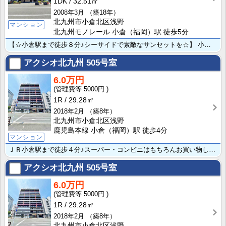
1DK
32.51㎡
2008年3月
（築18年）
北九州市小倉北区浅野
マンション
北九州モノレール 小倉（福岡）駅 徒歩5分
【☆小倉駅まで徒歩８分♪シーサイドで素敵なサンセットを☆】 小型犬・猫合わせて2匹まで☆通り沿いでオ･･･
アクシオ北九州
505号室
6.0万円
5000円
1R
29.28㎡
2018年2月
（築8年）
北九州市小倉北区浅野
鹿児島本線 小倉（福岡）駅 徒歩4分
マンション
ＪＲ小倉駅まで徒歩４分♪スーパー・コンビニはもちろんお買い物しやすく生活環境ともに交通アクセス良好★･･･
アクシオ北九州
505号室
6.0万円
5000円
1R
29.28㎡
2018年2月
（築8年）
北九州市小倉北区浅野