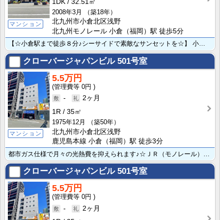
1DK
32.51㎡
2008年3月
（築18年）
北九州市小倉北区浅野
マンション
北九州モノレール 小倉（福岡）駅 徒歩5分
【☆小倉駅まで徒歩８分♪シーサイドで素敵なサンセットを☆】 小型犬・猫合わせて2匹まで☆通り沿いでオ･･･
クローバージャパンビル
501号室
5.5万円
0円
-
2ヶ月
1R
35㎡
1975年12月
（築50年）
北九州市小倉北区浅野
マンション
鹿児島本線 小倉（福岡）駅 徒歩3分
都市ガス仕様で月々の光熱費を抑えられます♪☆ＪＲ（モノレール）小倉駅 徒歩3分の便利な立地★通勤通学･･･
クローバージャパンビル
501号室
5.5万円
0円
-
2ヶ月