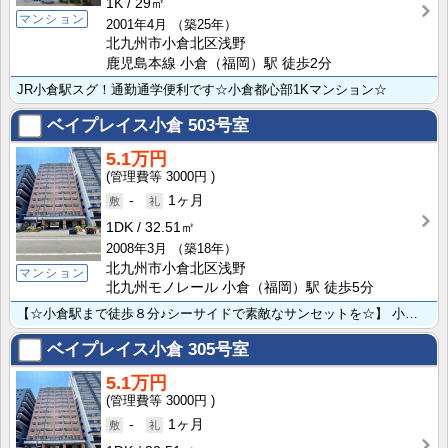
1K
29㎡
マンション
2001年4月
（築25年）
北九州市小倉北区浅野
鹿児島本線 小倉（福岡）駅 徒歩2分
JR小倉駅スグ！通勤通学便利です☆小倉都心部1Kマンション☆
ベイプレイス小倉
503号室
5.1万円
3000円
-
1ヶ月
1DK
32.51㎡
2008年3月
（築18年）
北九州市小倉北区浅野
マンション
北九州モノレール 小倉（福岡）駅 徒歩5分
【☆小倉駅まで徒歩８分♪シーサイドで素敵なサンセットを☆】 小型犬・猫合わせて2匹まで☆通り沿いでオ･･･
ベイプレイス小倉
305号室
5.1万円
3000円
-
1ヶ月