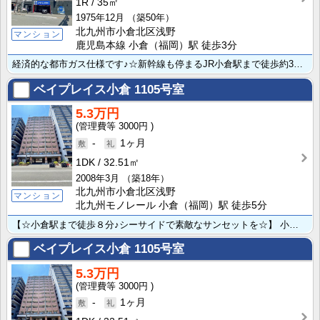
1R
35㎡
1975年12月
（築50年）
北九州市小倉北区浅野
マンション
鹿児島本線 小倉（福岡）駅 徒歩3分
経済的な都市ガス仕様です♪☆新幹線も停まるJR小倉駅まで徒歩約3分!!通勤・通学にとっても便利な立地･･･
ベイプレイス小倉
1105号室
5.3万円
3000円
-
1ヶ月
1DK
32.51㎡
2008年3月
（築18年）
北九州市小倉北区浅野
マンション
北九州モノレール 小倉（福岡）駅 徒歩5分
【☆小倉駅まで徒歩８分♪シーサイドで素敵なサンセットを☆】 小型犬・猫合わせて2匹まで☆通り沿いでオ･･･
ベイプレイス小倉
1105号室
5.3万円
3000円
-
1ヶ月