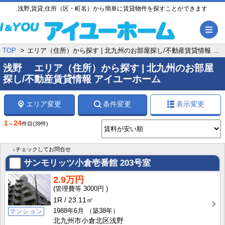
浅野,賃貸,住所（区・町名）から簡単に賃貸物件を探すことができます
メ
TOP
エリア（住所）から探す | 北九州のお部屋探し/不動産賃貸情報 アイユーホーム
浅野 エリア（住所）から探す | 北九州のお部屋
探し/不動産賃貸情報 アイユーホーム
エリア変更
条件変更
表示変更
1
24
～
件目
(39件)
↓チェックしてお問合せ
サンモリッツ小倉壱番館
203号室
2.9万円
3000円
1R
23.11㎡
1988年6月
（築38年）
マンション
北九州市小倉北区浅野