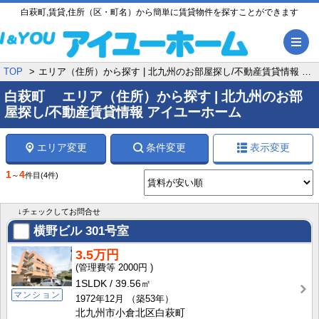
白萩町,賃貸,住所（区・町名）から簡単に賃貸物件を探すことができます
メ
TOP
エリア（住所）から探す | 北九州のお部屋探し/不動産賃貸情報 アイユーホーム
白萩町 エリア（住所）から探す | 北九州のお部
屋探し/不動産賃貸情報 アイユーホーム
エリア変更
条件変更
表示変更
1
4
～
件目
(4件)
↓チェックしてお問合せ
横野ビル
301号室
3.5万円
2000円
1SLDK
39.56㎡
マンション
1972年12月
（築53年）
北九州市小倉北区白萩町