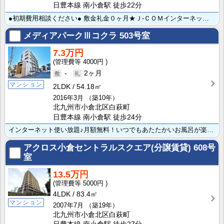
日豊本線 南小倉駅 徒歩22分
●初期費用相談ください● 敷金礼金０ヶ月★Ｊ-ＣＯＭインターネット無料！ ペット相談可♪猫ちゃん2匹･･･
メディアパークⅢコクラ
503号室
7.3万円
4000円
-
2ヶ月
マンション
2LDK
54.18㎡
2016年3月
（築10年）
北九州市小倉北区白萩町
日豊本線 南小倉駅 徒歩24分
インターネット使い放題♪月額無料！いつでもあたたかいお風呂が楽しめる追い焚き機能付き★ リビング見渡･･･
アクロス小倉セントラルスクエア(分譲賃貸)
608号
室
13.5万円
5000円
4LDK
83.4㎡
マンション
2007年7月
（築19年）
北九州市小倉北区白萩町