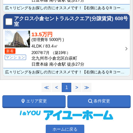
日豊本線 南小倉駅 徒歩27分
広々リビングをお探しの方にオススメです！【右側にあるＱＲコードから物件情報を読み取れます!通勤･休み･･･
アクロス小倉セントラルスクエア(分譲賃貸)
608号
室
13.5万円
5000円
4LDK
83.4㎡
新着
2007年7月
（築19年）
マンション
北九州市小倉北区白萩町
日豊本線 南小倉駅 徒歩27分
広々リビングをお探しの方にオススメです！【右側にあるＱＲコードから物件情報を読み取れます!通勤･休み･･･
≪
<
1
>
≫
エリア変更
条件変更
ホームに戻る