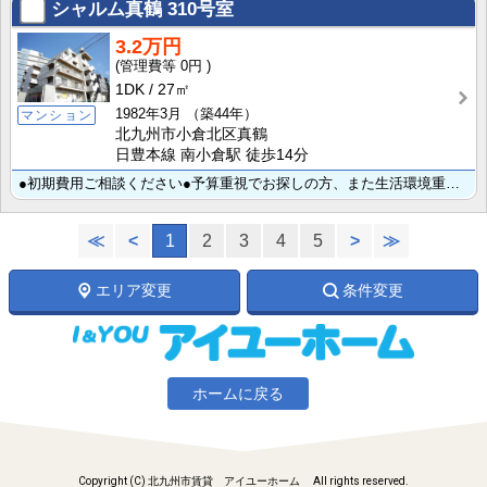
シャルム真鶴
310号室
3.2万円
0円
1DK
27㎡
1982年3月
（築44年）
マンション
北九州市小倉北区真鶴
日豊本線 南小倉駅 徒歩14分
●初期費用ご相談ください●予算重視でお探しの方、また生活環境重視でお探しの方、生活諸事便利です。九州･･･
≪
<
1
2
3
4
5
>
≫
エリア変更
条件変更
ホームに戻る
Copyright (C) 北九州市賃貸 アイユーホーム All rights reserved.