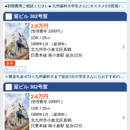
●初期費用ご相談ください● 九州歯科大学生さんにオススメの1部屋♪フロ・トイレ別＆2口ガスコンロ設置･･･
迎ビル
302号室
2.6万円
1000円
1DK
26㎡
1988年1月
（築38年）
北九州市小倉北区真鶴
日豊本線 南小倉駅 徒歩22分
新着
マンション
☆敷金礼金ゼロ☆九州歯科大まで徒歩1分の学生さんにもおすすめの立地です★ 月々の家賃を抑えたい方にも･･･
迎ビル
302号室
2.6万円
1000円
1DK
26㎡
1988年1月
（築38年）
北九州市小倉北区真鶴
日豊本線 南小倉駅 徒歩22分