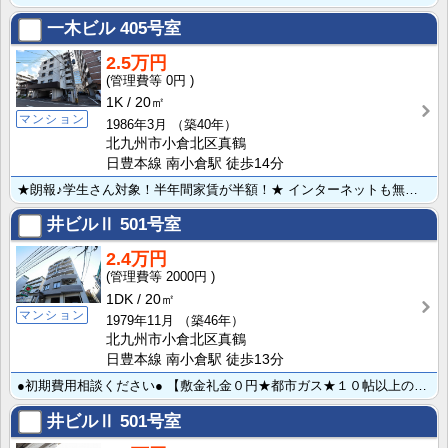
一木ビル
405号室
2.5万円
0円
1K
20㎡
マンション
1986年3月
（築40年）
北九州市小倉北区真鶴
日豊本線 南小倉駅 徒歩14分
★朗報♪学生さん対象！半年間家賃が半額！★ インターネットも無料になりました♪ 二口ガスコンロが置け･･･
井ビルⅡ
501号室
2.4万円
2000円
1DK
20㎡
マンション
1979年11月
（築46年）
北九州市小倉北区真鶴
日豊本線 南小倉駅 徒歩13分
●初期費用相談ください● 【敷金礼金０円★都市ガス★１０帖以上の広めのワンルーム】 トイレ風呂別マン･･･
井ビルⅡ
501号室