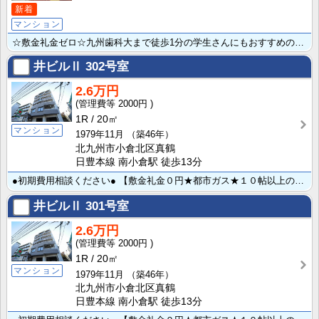
新着
マンション
☆敷金礼金ゼロ☆九州歯科大まで徒歩1分の学生さんにもおすすめの立地です★ 月々の家賃を抑えたい方にも･･･
井ビルⅡ
302号室
2.6万円
2000円
1R
20㎡
マンション
1979年11月
（築46年）
北九州市小倉北区真鶴
日豊本線 南小倉駅 徒歩13分
●初期費用相談ください● 【敷金礼金０円★都市ガス★１０帖以上の広めのワンルーム】 トイレ風呂別マン･･･
井ビルⅡ
301号室
2.6万円
2000円
1R
20㎡
マンション
1979年11月
（築46年）
北九州市小倉北区真鶴
日豊本線 南小倉駅 徒歩13分