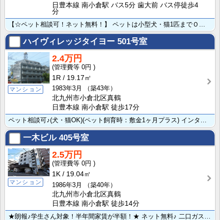
日豊本線 南小倉駅 バス5分 歯大前 バス停徒歩4
分
【☆ペット相談可！ネット無料！】 ペットは小型犬・猫1匹までＯＫ！（ペット飼育時敷金+1ヶ月）給湯の･･･
ハイヴィレッジタイヨー
501号室
2.4万円
0円
1R
19.17㎡
1983年3月
（築43年）
マンション
北九州市小倉北区真鶴
日豊本線 南小倉駅 徒歩17分
ペット相談可♪(犬・猫OK)(ペット飼育時：敷金1ヶ月プラス) インターネット（１２Ｍ）♪月額無料！･･･
一木ビル
405号室
2.5万円
0円
1K
19.04㎡
マンション
1986年3月
（築40年）
北九州市小倉北区真鶴
日豊本線 南小倉駅 徒歩14分
★朗報♪学生さん対象！半年間家賃が半額！★ ネット無料♪ 二口ガスコンロが置けるので料理もラクラクで･･･