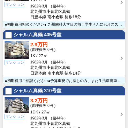
マンション
1982年3月
（築44年）
北九州市小倉北区真鶴
日豊本線 南小倉駅 徒歩18分
●初期費用相談ください● 九州歯科大学目の前！学生さんにもオススメのマンション！！ スーパーにも近く･･･
シャルム真鶴
405号室
2.9万円
0円
1K
27㎡
1982年3月
（築44年）
マンション
北九州市小倉北区真鶴
日豊本線 南小倉駅 徒歩14分
●初期費用ご相談ください●予算重視でお探しの方、また生活環境重視でお探しの方、生活諸事便利です。九州･･･
シャルム真鶴
310号室
3.2万円
0円
1DK
27㎡
マンション
1982年3月
（築44年）
北九州市小倉北区真鶴