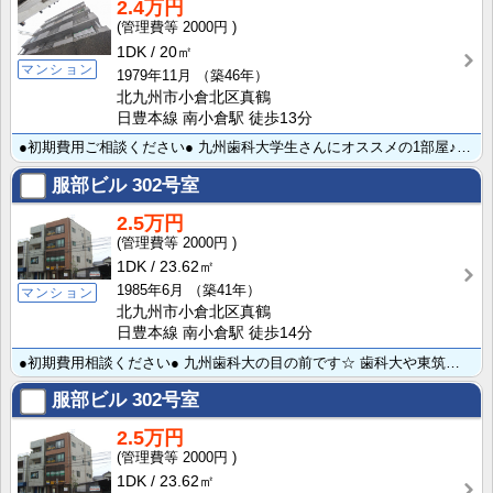
2.4万円
2000円
1DK
20㎡
マンション
1979年11月
（築46年）
北九州市小倉北区真鶴
日豊本線 南小倉駅 徒歩13分
●初期費用ご相談ください● 九州歯科大学生さんにオススメの1部屋♪フロ・トイレ別＆2口ガスコンロ設置･･･
服部ビル
302号室
2.5万円
2000円
1DK
23.62㎡
1985年6月
（築41年）
マンション
北九州市小倉北区真鶴
日豊本線 南小倉駅 徒歩14分
●初期費用相談ください● 九州歯科大の目の前です☆ 歯科大や東筑紫短大・西南も徒歩圏内で学生さんにも･･･
服部ビル
302号室
2.5万円
2000円
1DK
23.62㎡