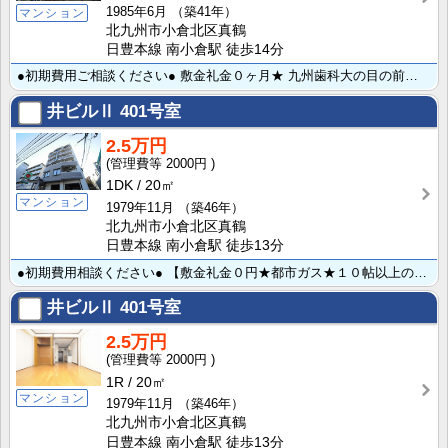
1985年6月
（築41年）
マンション
北九州市小倉北区真鶴
日豊本線 南小倉駅 徒歩14分
●初期費用ご相談ください● 敷金礼金０ヶ月★ 九州歯科大の目の前です☆ 歯科大や東筑紫短大・西南も徒･･･
井ビルⅡ
401号室
2.5万円
2000円
1DK
20㎡
マンション
1979年11月
（築46年）
北九州市小倉北区真鶴
日豊本線 南小倉駅 徒歩13分
●初期費用相談ください● 【敷金礼金０円★都市ガス★１０帖以上の広めのワンルーム】 トイレ風呂別マン･･･
井ビルⅡ
401号室
2.5万円
2000円
1R
20㎡
マンション
1979年11月
（築46年）
北九州市小倉北区真鶴
日豊本線 南小倉駅 徒歩13分