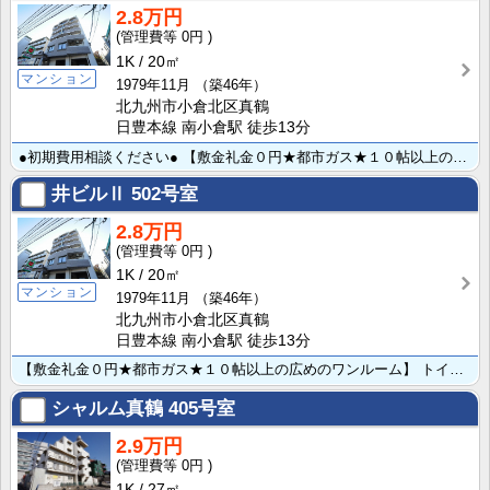
2.8万円
0円
1K
20㎡
マンション
1979年11月
（築46年）
北九州市小倉北区真鶴
日豊本線 南小倉駅 徒歩13分
●初期費用相談ください● 【敷金礼金０円★都市ガス★１０帖以上の広めのワンルーム】 トイレ風呂別マン･･･
井ビルⅡ
502号室
2.8万円
0円
1K
20㎡
マンション
1979年11月
（築46年）
北九州市小倉北区真鶴
日豊本線 南小倉駅 徒歩13分
【敷金礼金０円★都市ガス★１０帖以上の広めのワンルーム】 トイレ風呂別マンションでこの家賃はうれしい･･･
シャルム真鶴
405号室
2.9万円
0円
1K
27㎡