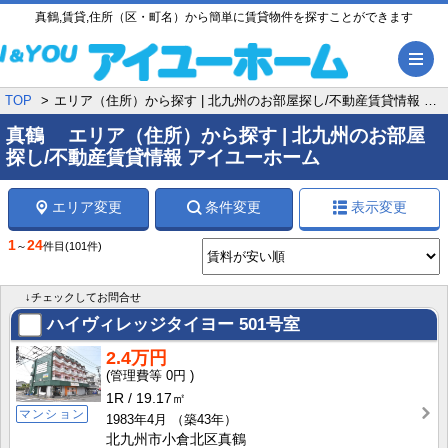
真鶴,賃貸,住所（区・町名）から簡単に賃貸物件を探すことができます
メ
TOP
エリア（住所）から探す | 北九州のお部屋探し/不動産賃貸情報 アイユーホーム
真鶴 エリア（住所）から探す | 北九州のお部屋
探し/不動産賃貸情報 アイユーホーム
エリア変更
条件変更
表示変更
1
24
～
件目
(101件)
↓チェックしてお問合せ
ハイヴィレッジタイヨー
501号室
2.4万円
0円
1R
19.17㎡
マンション
1983年4月
（築43年）
北九州市小倉北区真鶴